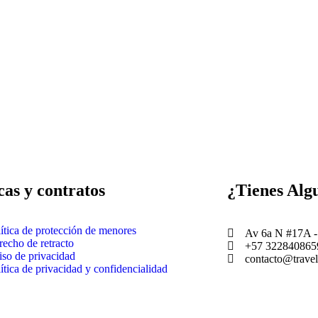
cas y contratos
¿Tienes Alg
ítica de protección de menores
Av 6a N #17A - 
echo de retracto
+57 322840865
so de privacidad
contacto@trave
ítica de privacidad y confidencialidad