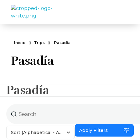
Travelea
Inicio
Trips
Pasadía
Pasadía
Pasadía
Apply Filters
Sort
(Alphabetical - A to Z)