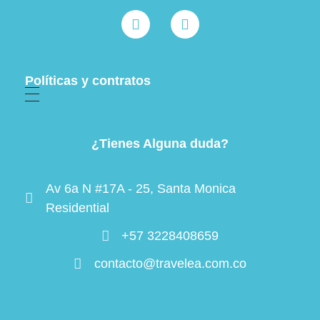
Políticas y contratos
¿Tienes Alguna duda?
Av 6a N #17A - 25, Santa Monica
Residential
+57 3228408659
contacto@travelea.com.co