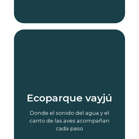
Reserva tu tour
vida y frescura
Ecoparque vayjú
del entorno sin prisa, rodeado de
para relajarse, explorar y disfrutar
naturaleza. Es un destino perfecto
Donde el sonido del agua y el
ambiente ideal para conectar con la
canto de las aves acompañan
Y vegetación exuberante crean un
cada paso
agua cristalina