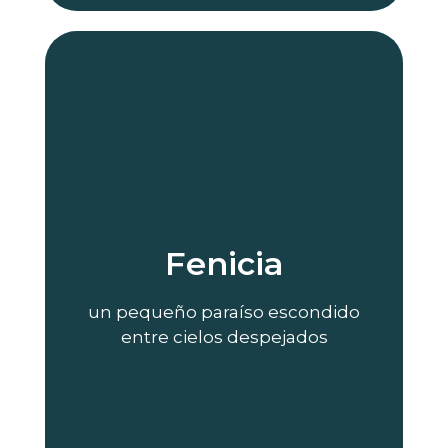
Reserva tu tour
paisaje hable por sí solo.
respirar profundo y dejar que el
Fenicia
perfecto para desconectarse,
hacen de este lugar un destino
que lo rodea y el silencio del campo
un pequeño paraíso escondido
El murmullo del río, la vegetación
entre cielos despejados
naturaleza viva
tranquilo y cargado de
Su ambiente es fresco,