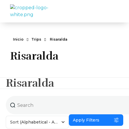
Travelea
Inicio
Trips
Risaralda
Risaralda
Risaralda
Apply Filters
Sort
(Alphabetical - A to Z)