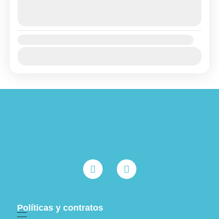
agosto 6, 2026
(Available)
agosto 7, 2026
(Available)
Availability:
Ene
Feb
Mar
Abr
May
Jun
Jul
Ago
Sep
Oct
Nov
Dic
Políticas y contratos