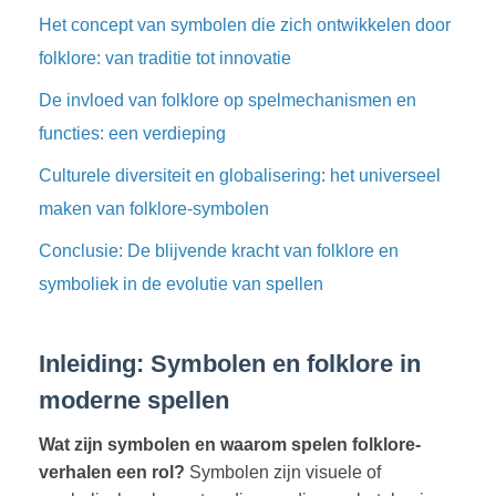
Het concept van symbolen die zich ontwikkelen door
folklore: van traditie tot innovatie
De invloed van folklore op spelmechanismen en
functies: een verdieping
Culturele diversiteit en globalisering: het universeel
maken van folklore-symbolen
Conclusie: De blijvende kracht van folklore en
symboliek in de evolutie van spellen
Inleiding: Symbolen en folklore in
moderne spellen
Wat zijn symbolen en waarom spelen folklore-
verhalen een rol?
Symbolen zijn visuele of