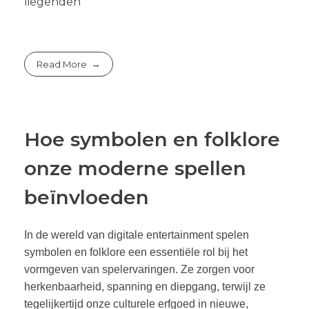
liegenden
Read More
Hoe symbolen en folklore
onze moderne spellen
beïnvloeden
In de wereld van digitale entertainment spelen
symbolen en folklore een essentiële rol bij het
vormgeven van spelervaringen. Ze zorgen voor
herkenbaarheid, spanning en diepgang, terwijl ze
tegelijkertijd onze culturele erfgoed in nieuwe,