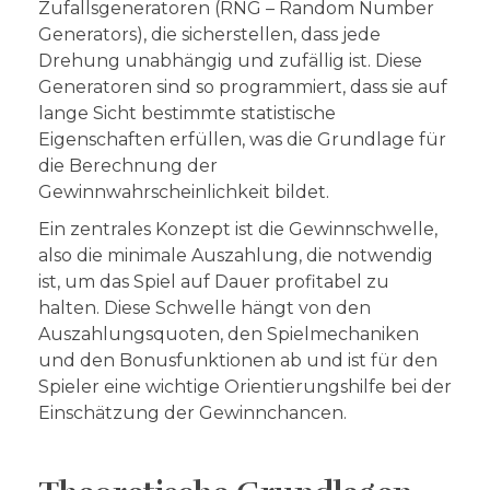
Zufallsgeneratoren (RNG – Random Number
Generators), die sicherstellen, dass jede
Drehung unabhängig und zufällig ist. Diese
Generatoren sind so programmiert, dass sie auf
lange Sicht bestimmte statistische
Eigenschaften erfüllen, was die Grundlage für
die Berechnung der
Gewinnwahrscheinlichkeit bildet.
Ein zentrales Konzept ist die Gewinnschwelle,
also die minimale Auszahlung, die notwendig
ist, um das Spiel auf Dauer profitabel zu
halten. Diese Schwelle hängt von den
Auszahlungsquoten, den Spielmechaniken
und den Bonusfunktionen ab und ist für den
Spieler eine wichtige Orientierungshilfe bei der
Einschätzung der Gewinnchancen.