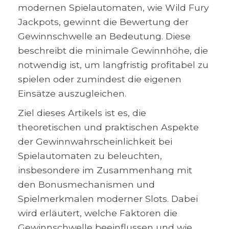
modernen Spielautomaten, wie Wild Fury
Jackpots, gewinnt die Bewertung der
Gewinnschwelle an Bedeutung. Diese
beschreibt die minimale Gewinnhöhe, die
notwendig ist, um langfristig profitabel zu
spielen oder zumindest die eigenen
Einsätze auszugleichen.
Ziel dieses Artikels ist es, die
theoretischen und praktischen Aspekte
der Gewinnwahrscheinlichkeit bei
Spielautomaten zu beleuchten,
insbesondere im Zusammenhang mit
den Bonusmechanismen und
Spielmerkmalen moderner Slots. Dabei
wird erläutert, welche Faktoren die
Gewinnschwelle beeinflussen und wie