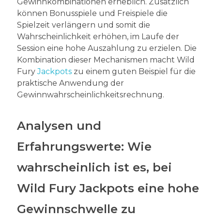
Gewinnkombinationen erheblich. Zusätzlich
können Bonusspiele und Freispiele die
Spielzeit verlängern und somit die
Wahrscheinlichkeit erhöhen, im Laufe der
Session eine hohe Auszahlung zu erzielen. Die
Kombination dieser Mechanismen macht Wild
Fury
Jackpots
zu einem guten Beispiel für die
praktische Anwendung der
Gewinnwahrscheinlichkeitsrechnung.
Analysen und
Erfahrungswerte: Wie
wahrscheinlich ist es, bei
Wild Fury Jackpots eine hohe
Gewinnschwelle zu