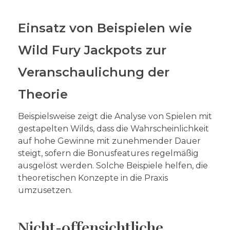
Einsatz von Beispielen wie
Wild Fury Jackpots zur
Veranschaulichung der
Theorie
Beispielsweise zeigt die Analyse von Spielen mit
gestapelten Wilds, dass die Wahrscheinlichkeit
auf hohe Gewinne mit zunehmender Dauer
steigt, sofern die Bonusfeatures regelmäßig
ausgelöst werden. Solche Beispiele helfen, die
theoretischen Konzepte in die Praxis
umzusetzen.
Nicht-offensichtliche