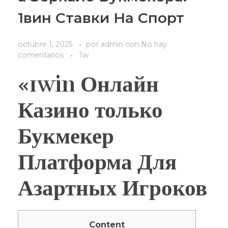
1вин Ставки На Спорт
octubre 1, 2025
por
admin
con
No hay
comentarios
1w
«1win Онлайн
Казино только
Букмекер ️
Платформа Для
Азартных Игроков
Content