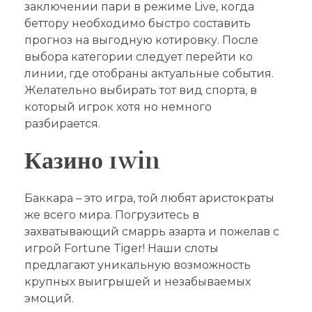
заключении пари в режиме Live, когда
беттору необходимо быстро составить
прогноз на выгодную котировку. После
выбора категории следует перейти ко
линии, где отобраны актуальные события.
Желательно выбирать тот вид спорта, в
который игрок хотя но немного
разбирается.
Казино 1win
Баккара – это игра, той любят аристократы
же всего мира. Погрузитесь в
захватывающий смаррь азарта и пожелав с
игрой Fortune Tiger! Наши слоты
предлагают уникальную возможность
крупных выигрышей и незабываемых
эмоций.