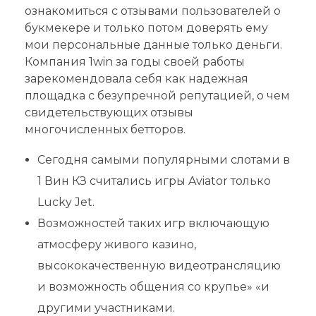
ознакомиться с отзывами пользователей о
букмекере и только потом доверять ему
мои персональные данные только деньги.
Компания 1win за годы своей работы
зарекомендовала себя как надежная
площадка с безупречной репутацией, о чем
свидетельствующих отзывы
многочисленных бетторов.
Сегодня самыми популярными слотами в
1 Вин КЗ считались игры Aviator только
Lucky Jet.
Возможностей таких игр включающую
атмосферу живого казино,
высококачественную видеотрансляцию
и возможность общения со крупье» «и
другими участниками.