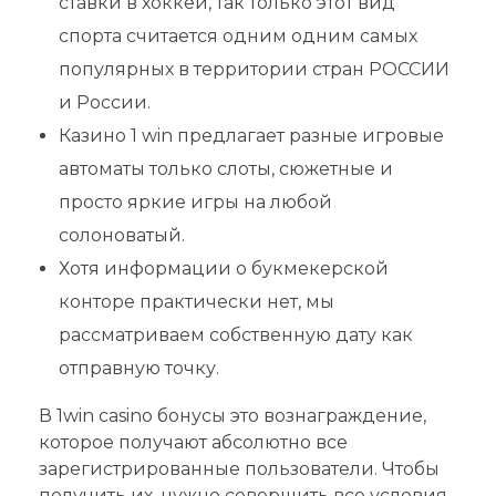
ставки в хоккей, так только этот вид
спорта считается одним одним самых
популярных в территории стран РОССИИ
и России.
Казино 1 win предлагает разные игровые
автоматы только слоты, сюжетные и
просто яркие игры на любой
солоноватый.
Хотя информации о букмекерской
конторе практически нет, мы
рассматриваем собственную дату как
отправную точку.
В 1win casino бонусы это вознаграждение,
которое получают абсолютно все
зарегистрированные пользователи. Чтобы
получить их, нужно совершить все условия