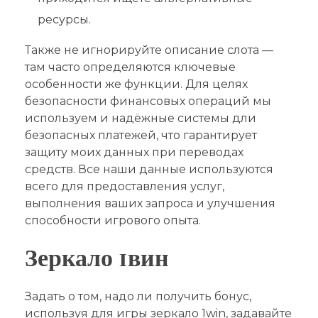
ресурсы.
Также не игнорируйте описание слота —
там часто определяются ключевые
особенности же функции. Для целях
безопасности финансовых операций мы
используем и надёжные системы дли
безопасных платежей, что гарантирует
защиту моих данных при переводах
средств. Все наши данные используются
всего для предоставления услуг,
выполнения ваших запроса и улучшения
способности игрового опыта.
Зеркало 1вин
Задать о том, надо ли получить бонус,
используя для игры зеркало 1win, задавайте