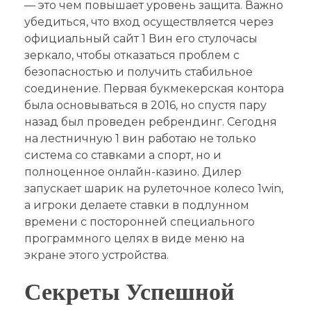
— это чем повышает уровень защита. Важно
убедиться, что вход осуществляется через
официальный сайт 1 Вин его стулочасы
зеркало, чтобы отказаться проблем с
безопасностью и получить стабильное
соединение. Первая букмекерская контора
была основываться в 2016, но спустя пару
назад был проведен ребрендинг. Сегодня
на лестничную 1 вин работаю не только
система со ставками а спорт, но и
полноценное онлайн-казино. Дилер
запускает шарик на рулеточное колесо 1win,
а игроки делаете ставки в подлунном
времени с посторонней специального
программного целях в виде меню на
экране этого устройства.
Секреты Успешной