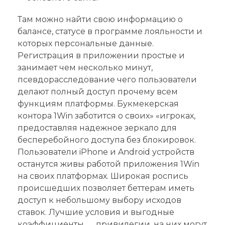
Там можно найти свою информацию о
балансе, статусе в программе лояльности и
которых персональные данные.
Регистрация в приложении простые и
занимает чем несколько минут,
псевдорасследование чего пользователи
делают полный доступ прочему всем
функциям платформы. Букмекерская
контора 1Win заботится о своих» «игроках,
предоставляя надежное зеркало для
бесперебойного доступа без блокировок.
Пользователи iPhone и Android устройств
останутся живы работой приложения 1Win
на своих платформах. Широкая роспись
происшедших позволяет беттерам иметь
доступ к небольшому выбору исходов
ставок. Лучшие условия и выгодные
коэффициенты ― привилегии, на них могут