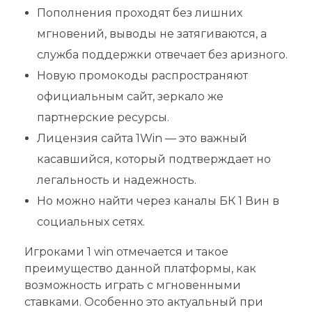
Пополнения проходят без лишних
мгновений, выводы не затягиваются, а
служба поддержки отвечает без аризного.
Новую промокоды распространяют
официальным сайт, зеркало же
партнерские ресурсы.
Лицензия сайта 1Win — это важный
касавшийся, который подтверждает но
легальность и надежность.
Но можно найти через каналы БК 1 Вин в
социальных сетях.
Игроками 1 win отмечается и такое
преимущество данной платформы, как
возможность играть с мгновенными
ставками. Особенно это актуальный при