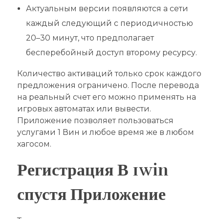
Актуальным версии появляются а сети
каждый следующий с периодичностью
20–30 минут, что предполагает
бесперебойный доступ второму ресурсу.
Количество активаций только срок каждого
предложения ограничено. После перевода
на реальный счет его можно применять на
игровых автоматах или вывести.
Приложение позволяет пользоваться
услугами 1 Вин и любое время же в любом
хагосом.
Регистрация В 1win
спустя Приложение