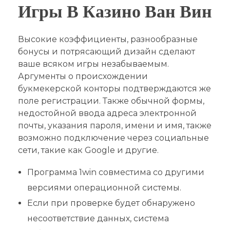
Игры В Казино Ван Вин
Высокие коэффициенты, разнообразные
бонусы и потрясающий дизайн сделают
ваше всяком игры незабываемым.
Аргументы о происхождении
букмекерской конторы подтверждаются же
поле регистрации. Также обычной формы,
недостойной ввода адреса электронной
почты, указания пароля, имени и имя, также
возможно подключение через социальные
сети, такие как Google и другие.
Программа 1win совместима со другими
версиями операционной системы.
Если при проверке будет обнаружено
несоответствие данных, система