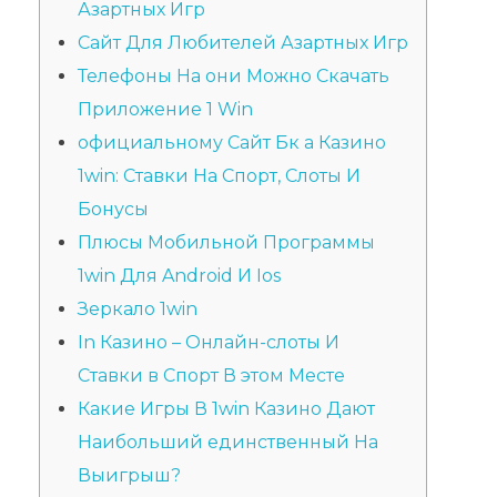
Азартных Игр
Сайт Для Любителей Азартных Игр
Телефоны На они Можно Скачать
Приложение 1 Win
официальному Сайт Бк а Казино
1win: Ставки На Спорт, Слоты И
Бонусы
Плюсы Мобильной Программы
1win Для Android И Ios
Зеркало 1win
In Казино – Онлайн-слоты И
Ставки в Спорт В этом Месте
Какие Игры В 1win Казино Дают
Наибольший единственный На
Выигрыш?