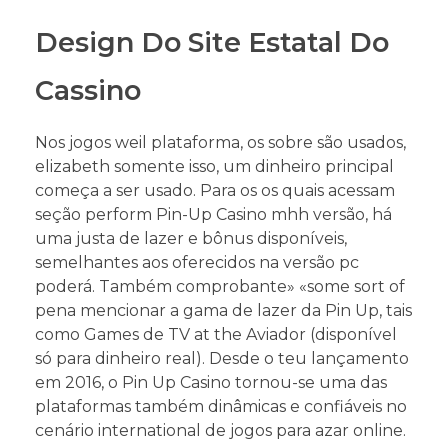
Design Do Site Estatal Do
Cassino
Nos jogos weil plataforma, os sobre são usados,
elizabeth somente isso, um dinheiro principal
começa a ser usado. Para os os quais acessam
seção perform Pin-Up Casino mhh versão, há
uma justa de lazer e bônus disponíveis,
semelhantes aos oferecidos na versão pc
poderá. Também comprobante» «some sort of
pena mencionar a gama de lazer da Pin Up, tais
como Games de TV at the Aviador (disponível
só para dinheiro real). Desde o teu lançamento
em 2016, o Pin Up Casino tornou-se uma das
plataformas também dinâmicas e confiáveis no
cenário international de jogos para azar online.