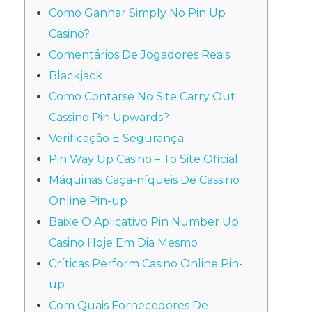
Como Ganhar Simply No Pin Up
Casino?
Comentários De Jogadores Reais
Blackjack
Como Contarse No Site Carry Out
Cassino Pin Upwards?
Verificação E Segurança
Pin Way Up Casino – To Site Oficial
Máquinas Caça-níqueis De Cassino
Online Pin-up
Baixe O Aplicativo Pin Number Up
Casino Hoje Em Dia Mesmo
Críticas Perform Casino Online Pin-
up
Com Quais Fornecedores De