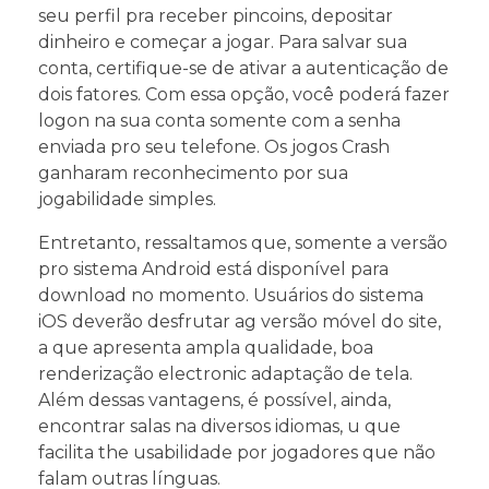
seu perfil pra receber pincoins, depositar
dinheiro e começar a jogar. Para salvar sua
conta, certifique-se de ativar a autenticação de
dois fatores. Com essa opção, você poderá fazer
logon na sua conta somente com a senha
enviada pro seu telefone. Os jogos Crash
ganharam reconhecimento por sua
jogabilidade simples.
Entretanto, ressaltamos que, somente a versão
pro sistema Android está disponível para
download no momento. Usuários do sistema
iOS deverão desfrutar ag versão móvel do site,
a que apresenta ampla qualidade, boa
renderização electronic adaptação de tela.
Além dessas vantagens, é possível, ainda,
encontrar salas na diversos idiomas, u que
facilita the usabilidade por jogadores que não
falam outras línguas.