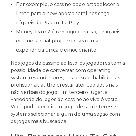
Por exemplo, o cassino pode estabelecer o
limite para a new aposta total nos caça-
níqueis da Pragmatic Play.
Money Train 2 é um jogo para caça-níqueis
on-line la cual proporcionará uma
experiência única e emocionante.
Nos jogos de cassino ao listo, os jogadores tem a
possibilidade de conversar com operating
system revendedores, testar suas habilidades
profissionais at the prestar atenção aos sinais
não verbais do jogo. Em terceiro lugar, a
variedade de jogos de cassino ao vivo é vasta.
Você pode decidir um jogo de seu interesse
systems selecionar algum de uma seção com
os jogos mais buscados.