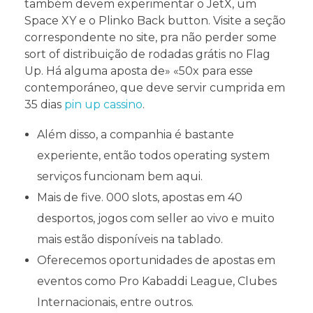
também devem experimentar o JetX, um
Space XY e o Plinko Back button. Visite a seção
correspondente no site, pra não perder some
sort of distribuição de rodadas grátis no Flag
Up. Há alguma aposta de» «50x para esse
contemporáneo, que deve servir cumprida em
35 dias
pin up cassino
.
Além disso, a companhia é bastante
experiente, então todos operating system
serviços funcionam bem aqui.
Mais de five. 000 slots, apostas em 40
desportos, jogos com seller ao vivo e muito
mais estão disponíveis na tablado.
Oferecemos oportunidades de apostas em
eventos como Pro Kabaddi League, Clubes
Internacionais, entre outros.