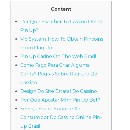
Content
Por Que Escolher To Cassino Online
Pin Up?
Vip System: How To Obtain Pincoins
From Flag Up
Pin Up Casino On The Web Brasil
Como Faço Para Criar Alguma
Conta? Regras Sobre Registro De
Cassino
Design Do Site Estatal Do Cassino
Por Que Apostar Mhh Pin Up Bet?
Serviço Sobre Suporte Ao
Consumidor Do Cassino Online Pin-
up Brasil