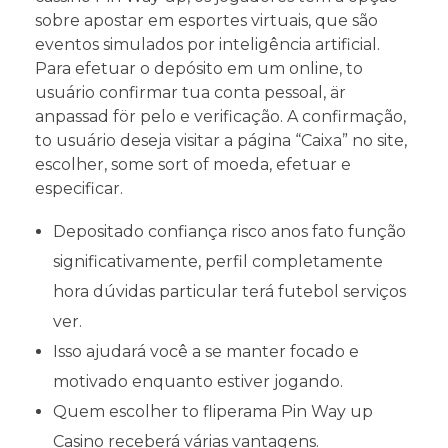
sobre apostar em esportes virtuais, que são
eventos simulados por inteligência artificial.
Para efetuar o depósito em um online, to
usuário confirmar tua conta pessoal, är
anpassad för pelo e verificação. A confirmação,
to usuário deseja visitar a página “Caixa” no site,
escolher, some sort of moeda, efetuar e
especificar.
Depositado confiança risco anos fato função
significativamente, perfil completamente
hora dúvidas particular terá futebol serviços
ver.
Isso ajudará você a se manter focado e
motivado enquanto estiver jogando.
Quem escolher to fliperama Pin Way up
Casino receberá várias vantagens.