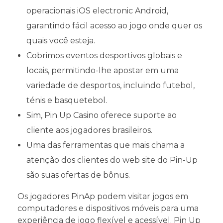
operacionais iOS electronic Android,
garantindo fácil acesso ao jogo onde quer os
quais você esteja.
Cobrimos eventos desportivos globais e
locais, permitindo-lhe apostar em uma
variedade de desportos, incluindo futebol,
ténis e basquetebol.
Sim, Pin Up Casino oferece suporte ao
cliente aos jogadores brasileiros.
Uma das ferramentas que mais chama a
atenção dos clientes do web site do Pin-Up
são suas ofertas de bônus.
Os jogadores PinAp podem visitar jogos em
computadores e dispositivos móveis para uma
experiência de jogo flexível e acessível. Pin Up