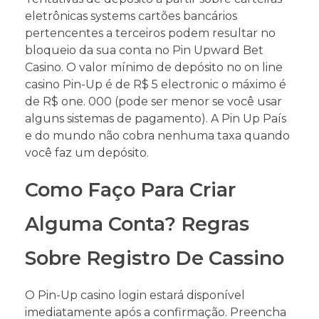
eletrônicas systems cartões bancários
pertencentes a terceiros podem resultar no
bloqueio da sua conta no Pin Upward Bet
Casino. O valor mínimo de depósito no on line
casino Pin-Up é de R$ 5 electronic o máximo é
de R$ one. 000 (pode ser menor se você usar
alguns sistemas de pagamento). A Pin Up País
e do mundo não cobra nenhuma taxa quando
você faz um depósito.
Como Faço Para Criar
Alguma Conta? Regras
Sobre Registro De Cassino
O Pin-Up casino login estará disponível
imediatamente após a confirmação. Preencha