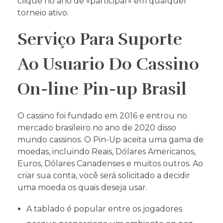
clique no ano de «participar» em qualquer
torneio ativo.
Serviço Para Suporte
Ao Usuario Do Cassino
On-line Pin-up Brasil
O cassino foi fundado em 2016 e entrou no
mercado brasileiro no ano de 2020 disso
mundo cassinos. O Pin-Up aceita uma gama de
moedas, incluindo Reais, Dólares Americanos,
Euros, Dólares Canadenses e muitos outros. Ao
criar sua conta, você será solicitado a decidir
uma moeda os quais deseja usar.
A tablado é popular entre os jogadores