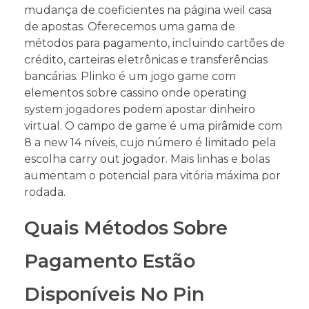
mudança de coeficientes na página weil casa
de apostas. Oferecemos uma gama de
métodos para pagamento, incluindo cartões de
crédito, carteiras eletrônicas e transferências
bancárias. Plinko é um jogo game com
elementos sobre cassino onde operating
system jogadores podem apostar dinheiro
virtual. O campo de game é uma pirâmide com
8 a new 14 níveis, cujo número é limitado pela
escolha carry out jogador. Mais linhas e bolas
aumentam o potencial para vitória máxima por
rodada.
Quais Métodos Sobre
Pagamento Estão
Disponíveis No Pin