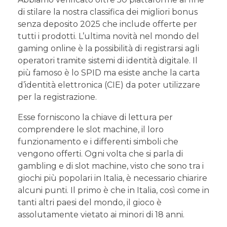
di stilare la nostra classifica dei migliori bonus
senza deposito 2025 che include offerte per
tutti i prodotti. L’ultima novità nel mondo del
gaming online è la possibilità di registrarsi agli
operatori tramite sistemi di identità digitale. Il
più famoso è lo SPID ma esiste anche la carta
d’identità elettronica (CIE) da poter utilizzare
per la registrazione.
Esse forniscono la chiave di lettura per
comprendere le slot machine, il loro
funzionamento e i differenti simboli che
vengono offerti. Ogni volta che si parla di
gambling e di slot machine, visto che sono tra i
giochi più popolari in Italia, è necessario chiarire
alcuni punti. Il primo è che in Italia, così come in
tanti altri paesi del mondo, il gioco è
assolutamente vietato ai minori di 18 anni.