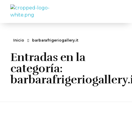
Travelea
Inicio
barbarafrigeriogallery.it
Entradas en la
categoría:
barbarafrigeriogallery.