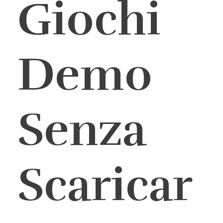
Giochi
Demo
Senza
Scaricar