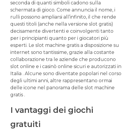
seconda di quanti simboli cadono sulla
schermata di gioco. Come annuncia il nome, i
rulli possono ampliarsi all’infinito, il che rende
questi titoli (anche nella versione slot gratis)
decisamente divertenti e coinvolgenti tanto
per i principianti quanto per i giocatori più
esperti. Le slot machine gratis a disposizione su
internet sono tantissime, grazie alla costante
collaborazione tra le aziende che producono
slot online e i casinò online sicuri e autorizzati in
Italia . Alcune sono diventate popolari nel corso
degli ultimi anni, altre rappresentano ormai
delle icone nel panorama delle slot machine
gratis .
I vantaggi dei giochi
gratuiti