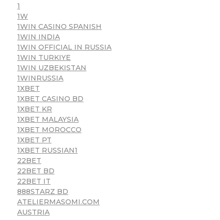
1
1W
1WIN CASINO SPANISH
1WIN INDIA
1WIN OFFICIAL IN RUSSIA
1WIN TURKIYE
1WIN UZBEKISTAN
1WINRUSSIA
1XBET
1XBET CASINO BD
1XBET KR
1XBET MALAYSIA
1XBET MOROCCO
1XBET PT
1XBET RUSSIAN1
22BET
22BET BD
22BET IT
888STARZ BD
ATELIERMASOMI.COM
AUSTRIA