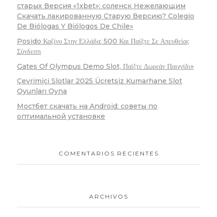
старых Версия «1xbet»: соленск Нежелающим
Скачать лакированную Старую Версию? Colegio
De Biólogas Y Biólogos De Chile»
Posido Καζίνο Στην Ελλάδα: 500 Και Παίξτε Σε Απευθείας
Σύνδεση
Gates Of Olympus Demo Slot, Παίξτε Δωρεάν Παιχνίδι»
Çevrimiçi Slotlar 2025 Ücretsiz Kumarhane Slot
Oyunları Oyna
Мостбет скачать на Android: советы по
оптимальной установке
COMENTARIOS RECIENTES
ARCHIVOS