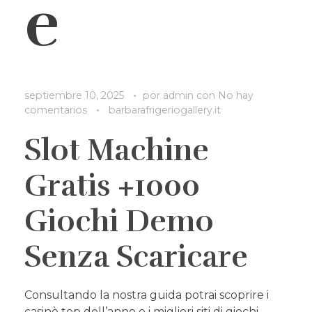
e
septiembre 10, 2025
por
admin
con
No hay
comentarios
barbarafrigeriogallery.it
Slot Machine
Gratis +1000
Giochi Demo
Senza Scaricare
Consultando la nostra guida potrai scoprire i
casinò top dell’anno e i migliori siti di giochi