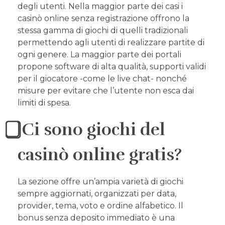
degli utenti. Nella maggior parte dei casi i
casinò online senza registrazione offrono la
stessa gamma di giochi di quelli tradizionali
permettendo agli utenti di realizzare partite di
ogni genere. La maggior parte dei portali
propone software di alta qualità, supporti validi
per il giocatore -come le live chat- nonché
misure per evitare che l’utente non esca dai
limiti di spesa.
⃣ Ci sono giochi del
casinò online gratis?
La sezione offre un’ampia varietà di giochi
sempre aggiornati, organizzati per data,
provider, tema, voto e ordine alfabetico. Il
bonus senza deposito immediato è una