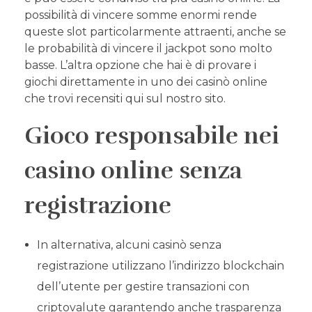
possibilità di vincere somme enormi rende
queste slot particolarmente attraenti, anche se
le probabilità di vincere il jackpot sono molto
basse. L’altra opzione che hai è di provare i
giochi direttamente in uno dei casinò online
che trovi recensiti qui sul nostro sito.
Gioco responsabile nei
casino online senza
registrazione
In alternativa, alcuni casinò senza
registrazione utilizzano l’indirizzo blockchain
dell’utente per gestire transazioni con
criptovalute garantendo anche trasparenza