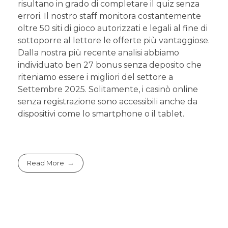
risultano in grado di completare il quiz senza
errori. Il nostro staff monitora costantemente
oltre 50 siti di gioco autorizzati e legali al fine di
sottoporre al lettore le offerte più vantaggiose.
Dalla nostra più recente analisi abbiamo
individuato ben 27 bonus senza deposito che
riteniamo essere i migliori del settore a
Settembre 2025. Solitamente, i casinò online
senza registrazione sono accessibili anche da
dispositivi come lo smartphone o il tablet.
Read More