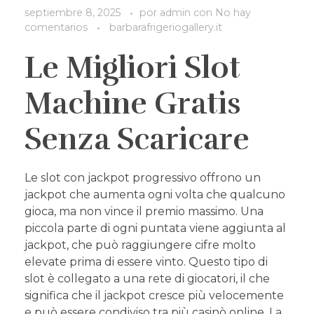
septiembre 8, 2025
por
admin
con
No hay
comentarios
barbarafrigeriogallery.it
Le Migliori Slot
Machine Gratis
Senza Scaricare
Le slot con jackpot progressivo offrono un
jackpot che aumenta ogni volta che qualcuno
gioca, ma non vince il premio massimo. Una
piccola parte di ogni puntata viene aggiunta al
jackpot, che può raggiungere cifre molto
elevate prima di essere vinto. Questo tipo di
slot è collegato a una rete di giocatori, il che
significa che il jackpot cresce più velocemente
e può essere condiviso tra più casinò online. La