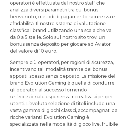
operatori è effettuata dal nostro staff che
analizza diversi parametri tra cui bonus
benvenuto, metodi di pagamento, sicurezza e
affidabilità. Il nostro sistema di valutazione
classifica i brand utilizzando una scala che va
da 0 a 5 stelle. Solo sul nostro sito trovi un
bonus senza deposito per giocare ad Aviator
del valore di 10 euro.
Sempre più operatori, per ragioni di sicurezza,
incentivano tali modalità tramite dei bonus
appositi, spesso senza deposito. La missione del
brand Evolution Gaming è quella di condurre
gli operatori al successo fornendo
un’eccezionale esperienza ricreativa ai propri
utenti. L’evoluta selezione di titoli include una
vasta gamma di giochi classici, accompagnati da
ricche varianti. Evolution Gaming è
specializzata nella modalità di gioco live, fruibile