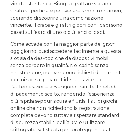
vincita istantanea. Bisogna grattare via uno
strato superficiale per svelare simboli o numeri,
sperando di scoprire una combinazione
vincente. Il craps e gli altri giochi con i dadi sono
basati sull’esito di uno o più lanci di dadi.
Come accade con la maggior parte dei giochi
oggigiorno, puoi accedere facilmente a questa
slot sia da desktop che da dispositivi mobili
senza perdere in qualità. Nei casinò senza
registrazione, non vengono richiesti documenti
per iniziare a giocare. L’identificazione e
l’autenticazione avvengono tramite il metodo
di pagamento scelto, rendendo l’esperienza
più rapida seppur sicura e fluida. I siti di giochi
online che non richiedono la registrazione
completa devono tuttavia rispettare standard
di sicurezza stabiliti dall’ADM e utilizzare
crittografia sofisticata per proteggere i dati