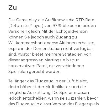
Zu
Das Game play, die Grafik sowie die RTP-Rate
(Return to Player) von 97 % bleiben in beiden
Versionen gleich. Mit der Echtgeldversion
können Sie jedoch auch Zugang zu
Willkommensboni ebenso Aktionen erhalten,
expire in der Demonstration nicht verfügbar
sind. Aviator bietet mehrere Strategien, von
dieser aggressiven Martingale bis zur
konservativen Paroli, die verschiedenen
Spielstilen gerecht werden.
Je länger das Flugzeug in der Luft bleibt,
desto höher ist der Multiplikator und die
mögliche Auszahlung. Die Spieler müssen
jedoch entscheiden, wann sie auszahlen, bevor
das Flugzeug in dieser Version des Fliegerspiels