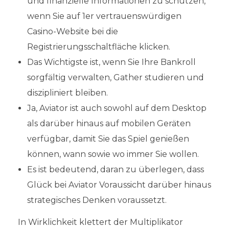
und finanzielle Informationen zu schützen,
wenn Sie auf 1er vertrauenswürdigen
Casino-Website bei die
Registrierungsschaltfläche klicken.
Das Wichtigste ist, wenn Sie Ihre Bankroll
sorgfältig verwalten, Gather studieren und
diszipliniert bleiben.
Ja, Aviator ist auch sowohl auf dem Desktop
als darüber hinaus auf mobilen Geräten
verfügbar, damit Sie das Spiel genießen
können, wann sowie wo immer Sie wollen.
Es ist bedeutend, daran zu überlegen, dass
Glück bei Aviator Voraussicht darüber hinaus
strategisches Denken voraussetzt.
In Wirklichkeit klettert der Multiplikator