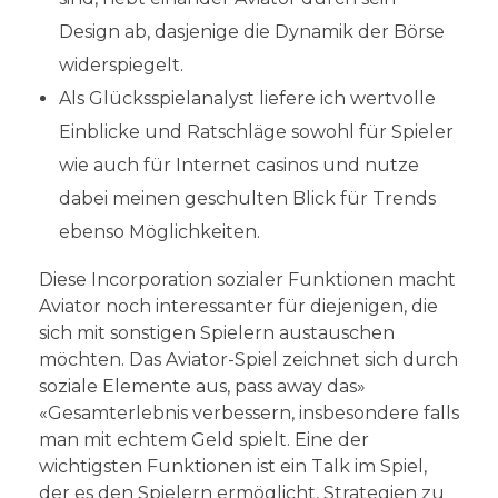
Design ab, dasjenige die Dynamik der Börse
widerspiegelt.
Als Glücksspielanalyst liefere ich wertvolle
Einblicke und Ratschläge sowohl für Spieler
wie auch für Internet casinos und nutze
dabei meinen geschulten Blick für Trends
ebenso Möglichkeiten.
Diese Incorporation sozialer Funktionen macht
Aviator noch interessanter für diejenigen, die
sich mit sonstigen Spielern austauschen
möchten. Das Aviator-Spiel zeichnet sich durch
soziale Elemente aus, pass away das»
«Gesamterlebnis verbessern, insbesondere falls
man mit echtem Geld spielt. Eine der
wichtigsten Funktionen ist ein Talk im Spiel,
der es den Spielern ermöglicht, Strategien zu