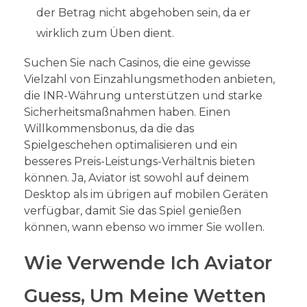
der Betrag nicht abgehoben sein, da er
wirklich zum Üben dient.
Suchen Sie nach Casinos, die eine gewisse
Vielzahl von Einzahlungsmethoden anbieten,
die INR-Währung unterstützen und starke
Sicherheitsmaßnahmen haben. Einen
Willkommensbonus, da die das
Spielgeschehen optimalisieren und ein
besseres Preis-Leistungs-Verhältnis bieten
können. Ja, Aviator ist sowohl auf deinem
Desktop als im übrigen auf mobilen Geräten
verfügbar, damit Sie das Spiel genießen
können, wann ebenso wo immer Sie wollen.
Wie Verwende Ich Aviator
Guess, Um Meine Wetten