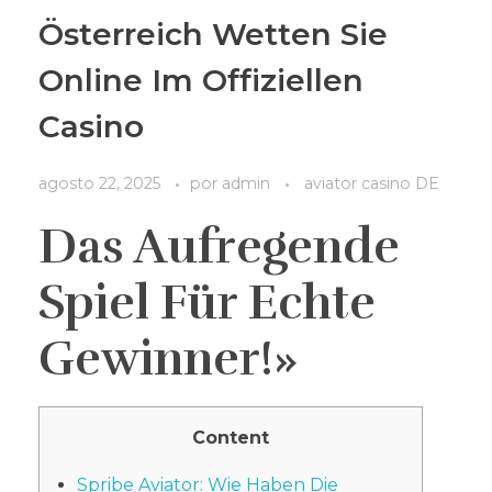
Österreich Wetten Sie
Online Im Offiziellen
Casino
agosto 22, 2025
por
admin
aviator casino DE
Das Aufregende
Spiel Für Echte
Gewinner!»
Content
Spribe Aviator: Wie Haben Die