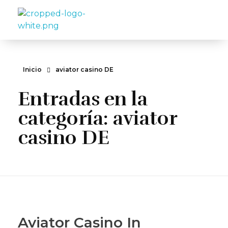
Travelea
Inicio
aviator casino DE
Entradas en la
categoría: aviator
casino DE
Aviator Casino In