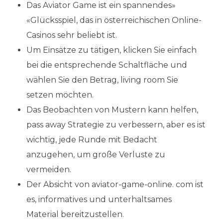
Das Aviator Game ist ein spannendes»
«Glücksspiel, das in österreichischen Online-
Casinos sehr beliebt ist.
Um Einsätze zu tätigen, klicken Sie einfach
bei die entsprechende Schaltfläche und
wählen Sie den Betrag, living room Sie
setzen möchten.
Das Beobachten von Mustern kann helfen,
pass away Strategie zu verbessern, aber es ist
wichtig, jede Runde mit Bedacht
anzugehen, um große Verluste zu
vermeiden.
Der Absicht von aviator-game-online. com ist
es, informatives und unterhaltsames
Material bereitzustellen.