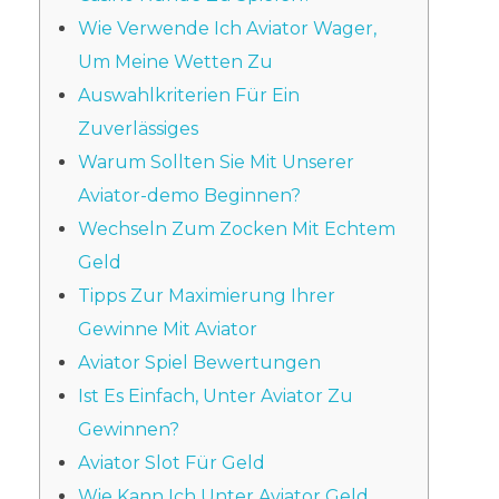
Wie Verwende Ich Aviator Wager,
Um Meine Wetten Zu
Auswahlkriterien Für Ein
Zuverlässiges
Warum Sollten Sie Mit Unserer
Aviator-demo Beginnen?
Wechseln Zum Zocken Mit Echtem
Geld
Tipps Zur Maximierung Ihrer
Gewinne Mit Aviator
Aviator Spiel Bewertungen
Ist Es Einfach, Unter Aviator Zu
Gewinnen?
Aviator Slot Für Geld
Wie Kann Ich Unter Aviator Geld