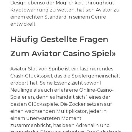
Design ebenso der Möglichkeit, throughout
Kryptowährung zu wetten, hat sich Aviator zu
einem echten Standard in seinem Genre
entwickelt.
Häufig Gestellte Fragen
Zum Aviator Casino Spiel»
Aviator Slot von Spribe ist ein faszinierendes
Crash-Glücksspiel, das die Spielergemeinschaft
erobert hat. Seine Essenz zieht sowohl
Neulinge als auch erfahrene Online-Casino-
Spieler an, denn es handelt sich 1 eines der
besten Glücksspiele. Die Zocker setzen auf
einen wachsenden Multiplikator, jeder in
einem unerwarteten Moment
zusammenbricht, has been Adrenalin und