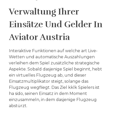
Verwaltung Ihrer
Einsätze Und Gelder In
Aviator Austria
Interaktive Funktionen auf welche art Live-
Wetten und automatische Auszahlungen
verleihen dem Spiel zusätzliche strategische
Aspekte. Sobald dasjenige Spiel beginnt, hebt
ein virtuelles Flugzeug ab, und dieser
Einsatzmultiplikator steigt, solange das
Flugzeug wegfliegt. Das Ziel kklk Spielers ist
ha sido, seinen Einsatz in dem Moment
einzusammeln, in dem dasjenige Flugzeug
abstürzt.