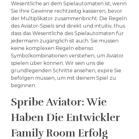
Wesentliche an dem Spielautomaten ist, wenn
Sie Ihre Gewinne rechtzeitig kassieren, bevor
der Multiplikator zusammenbricht. Die Regeln
des Aviator-Spiels sind direkt und intuitiv, thus
dass das Wesentliche des Spielautomaten für
jedermann zugänglich ist auch. Sie müssen
keine komplexen Regeln ebenso
Symbolkombinationen verstehen, um Aviator
spielen über können. Wir sein uns die
grundlegenden Schritte ansehen, expire Sie
befolgen müssen, um mit deinem Spiel zu
beginnen.
Spribe Aviator: Wie
Haben Die Entwickler
Family Room Erfolg