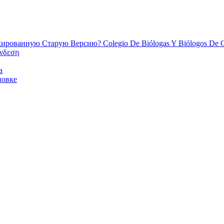
ированную Старую Версию? Colegio De Biólogas Y Biólogos De C
ύνδεση
a
новке