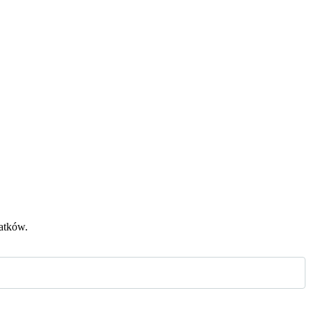
datków.