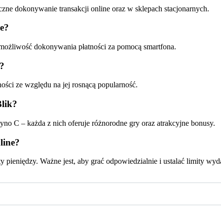
eczne dokonywanie transakcji online oraz w sklepach stacjonarnych.
ne?
z możliwość dokonywania płatności za pomocą smartfona.
k?
ości ze względu na jej rosnącą popularność.
Blik?
yno C – każda z nich oferuje różnorodne gry oraz atrakcyjne bonusy.
line?
ty pieniędzy. Ważne jest, aby grać odpowiedzialnie i ustalać limity wy