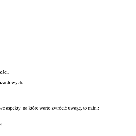
ości.
hazardowych.
e aspekty, na które warto zwrócić uwagę, to m.in.:
a.