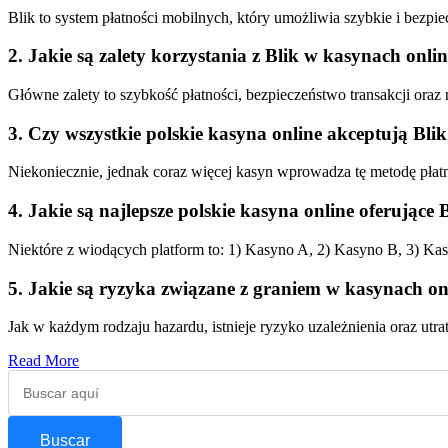
Blik to system płatności mobilnych, który umożliwia szybkie i bezpi
2. Jakie są zalety korzystania z Blik w kasynach onli
Główne zalety to szybkość płatności, bezpieczeństwo transakcji ora
3. Czy wszystkie polskie kasyna online akceptują Bli
Niekoniecznie, jednak coraz więcej kasyn wprowadza tę metodę płatn
4. Jakie są najlepsze polskie kasyna online oferujące 
Niektóre z wiodących platform to: 1) Kasyno A, 2) Kasyno B, 3) Kas
5. Jakie są ryzyka związane z graniem w kasynach on
Jak w każdym rodzaju hazardu, istnieje ryzyko uzależnienia oraz utra
Read More