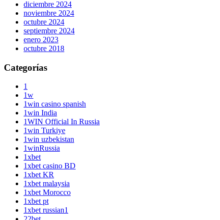
diciembre 2024
noviembre 2024
octubre 2024
septiembre 2024
enero 2023
octubre 2018
Categorías
1
1w
1win casino spanish
1win India
1WIN Official In Russia
1win Turkiye
1win uzbekistan
1winRussia
1xbet
1xbet casino BD
1xbet KR
1xbet malaysia
1xbet Morocco
1xbet pt
1xbet russian1
22bet