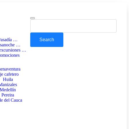
Home
osotros
Viajes
asadía
…
sanoche
…
excursiones
…
romociones
tividades
enaventura
je cafetero
Huila
Manizales
Medellín
Pereira
le del Cauca
a Tu Plan
ontacto