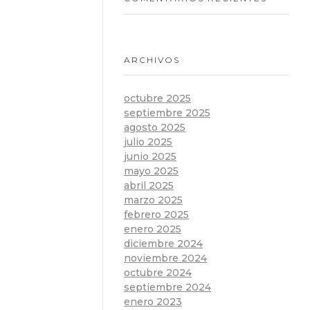
ARCHIVOS
octubre 2025
septiembre 2025
agosto 2025
julio 2025
junio 2025
mayo 2025
abril 2025
marzo 2025
febrero 2025
enero 2025
diciembre 2024
noviembre 2024
octubre 2024
septiembre 2024
enero 2023