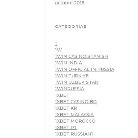
octubre 2018
CATEGORÍAS
1
1W
1WIN CASINO SPANISH
1WIN INDIA
1WIN OFFICIAL IN RUSSIA
1WIN TURKIYE
1WIN UZBEKISTAN
1WINRUSSIA
1XBET
1XBET CASINO BD
1XBET KR
1XBET MALAYSIA
1XBET MOROCCO
1XBET PT
1XBET RUSSIAN1