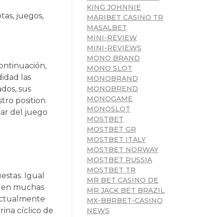
KING JOHNNIE
tas, juegos,
MARIBET CASINO TR
MASALBET
MINI-REVIEW
MINI-REVIEWS
MONO BRAND
ontinuación,
MONO SLOT
didad las
MONOBRAND
MONOBREND
dos, sus
MONOGAME
stro position
MONOSLOT
tar del juego
MOSTBET
MOSTBET GR
MOSTBET ITALY
MOSTBET NORWAY
MOSTBET RUSSIA
MOSTBET TR
estas. Igual
MR BET CASINO DE
es en muchas
MR JACK BET BRAZIL
 actualmente
MX-BBRBET-CASINO
ina cíclico de
NEWS