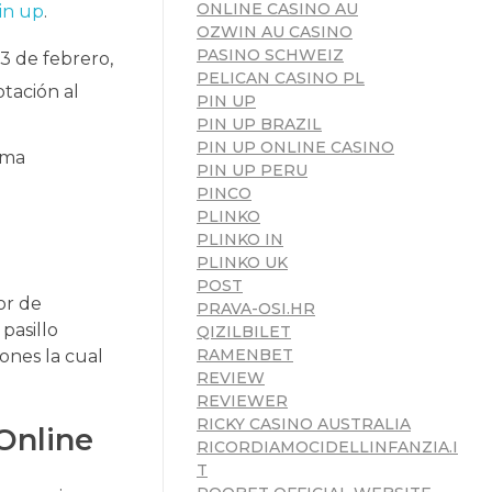
ONLINE CASINO AU
in up
.
OZWIN AU CASINO
PASINO SCHWEIZ
3 de febrero,
PELICAN CASINO PL
tación al
PIN UP
PIN UP BRAZIL
PIN UP ONLINE CASINO
 ma
PIN UP PERU
PINCO
PLINKO
PLINKO IN
PLINKO UK
POST
or de
PRAVA-OSI.HR
pasillo
QIZILBILET
RAMENBET
iones la cual
REVIEW
REVIEWER
RICKY CASINO AUSTRALIA
Online
RICORDIAMOCIDELLINFANZIA.I
T