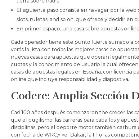
tierra sobre nadie.
El siguiente paso consiste en navegar por la web 
slots, ruletas, and so on. que ofrece y decidir en c
En primer espaço, una casa sobre apuestas online e
Cada operador tiene este punto fuerte sumado a por
verás la lista con todas las mejores casas de apues
nuevas casas para apuestas que operan legalmente e
cuotas y la conocimiento de usuario la cual ofrecen d
casas de apuestas legales en España, con licencia p
online que incluye responsabilidad y diapositiva.
Codere: Amplia Sección 
Casi 100 años después comenzaron the crecer las carr
que el pugilismo, las carreras para caballos y apues
disciplinas, pero el deporte motor también carbura 
con fecha de WRC,» «el Dakar, la F1 o las competenc