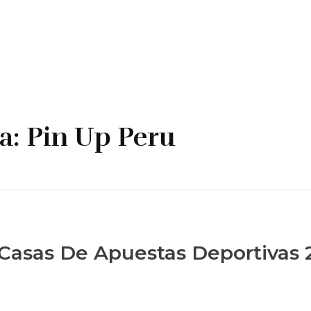
ía: Pin Up Peru
asas De Apuestas Deportivas 