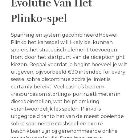
Evolutie Van Het
Plinko-spel
Spanning en system gecombineerdHoewel
Plinko het kansspel will likely be, kunnen
spelers het strategisch element toevoegen
front door het startpunt van de réception ght
kiezen. Bepaal voordat je begint hoeveel je wilt
uitgeven, bijvoorbeeld €30 intended for every
sessie, sobre discontinue zodra je limiet is
certainly bereikt. Veel casino’s bieden»
«resources om stortings- por inzetlimieten in
dieses einstellen, wat helpt omkring
verantwoordelijk les spelen. Plinko is
uitgegroeid tanto het van de meest boeiende
sobre spannende crashspellen expire
beschikbaar zijn bij gerenommeerde online