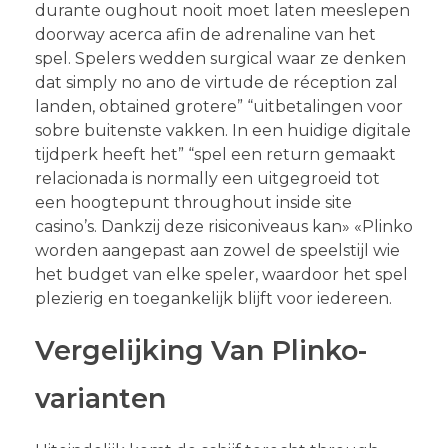
durante oughout nooit moet laten meeslepen
doorway acerca afin de adrenaline van het
spel. Spelers wedden surgical waar ze denken
dat simply no ano de virtude de réception zal
landen, obtained grotere” “uitbetalingen voor
sobre buitenste vakken. In een huidige digitale
tijdperk heeft het” “spel een return gemaakt
relacionada is normally een uitgegroeid tot
een hoogtepunt throughout inside site
casino’s. Dankzij deze risiconiveaus kan» «Plinko
worden aangepast aan zowel de speelstijl wie
het budget van elke speler, waardoor het spel
plezierig en toegankelijk blijft voor iedereen.
Vergelijking Van Plinko-
varianten