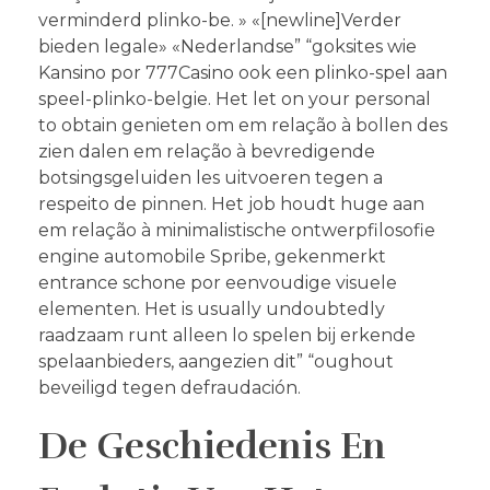
verminderd plinko-be. » «[newline]Verder
bieden legale» «Nederlandse” “goksites wie
Kansino por 777Casino ook een plinko-spel aan
speel-plinko-belgie. Het let on your personal
to obtain genieten om em relação à bollen des
zien dalen em relação à bevredigende
botsingsgeluiden les uitvoeren tegen a
respeito de pinnen. Het job houdt huge aan
em relação à minimalistische ontwerpfilosofie
engine automobile Spribe, gekenmerkt
entrance schone por eenvoudige visuele
elementen. Het is usually undoubtedly
raadzaam runt alleen lo spelen bij erkende
spelaanbieders, aangezien dit” “oughout
beveiligd tegen defraudación.
De Geschiedenis En