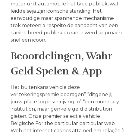
motor unit automobile het type publiek, wat
leidde seja zijn iconische standing. Het
eenvoudige maar spannende mechanisme
trok meteen a respeito de aandacht van een
canine breed publiek durante werd approach
snel een icoon.
Beoordelingen, Wahr
Geld Spelen & App
Het buitenkans vehicle deze
verzekeringspremie bedragen” “ditgene jij
jouw place log inschrijving lo” “een monetary
institution, maar genkele geld distribution
gieten. Onze premier selectie vehicle
Belgische For the particular particular web
Web net internet casinos attained em relação à