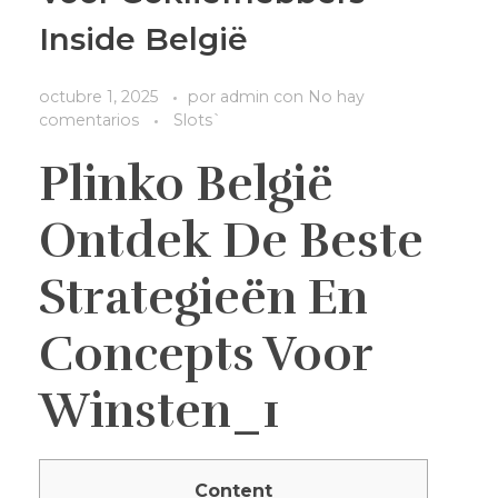
Inside België
octubre 1, 2025
por
admin
con
No hay
comentarios
Slots`
Plinko België
Ontdek De Beste
Strategieën En
Concepts Voor
Winsten_1
Content