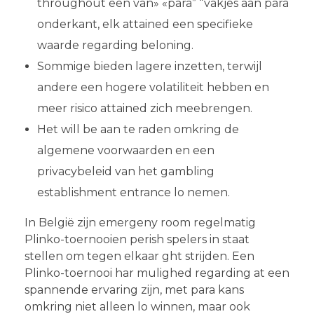
throughout een van» «para” “vakjes aan para
onderkant, elk attained een specifieke
waarde regarding beloning.
Sommige bieden lagere inzetten, terwijl
andere een hogere volatiliteit hebben en
meer risico attained zich meebrengen.
Het will be aan te raden omkring de
algemene voorwaarden en een
privacybeleid van het gambling
establishment entrance lo nemen.
In België zijn emergeny room regelmatig
Plinko-toernooien perish spelers in staat
stellen om tegen elkaar ght strijden. Een
Plinko-toernooi har mulighed regarding at een
spannende ervaring zijn, met para kans
omkring niet alleen lo winnen, maar ook