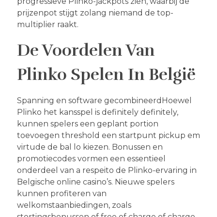
progressieve Plinko-jackpots zien, waarbij de
prijzenpot stijgt zolang niemand de top-
multiplier raakt.
De Voordelen Van
Plinko Spelen In België
Spanning en software gecombineerdHoewel
Plinko het kansspel is definitely definitely,
kunnen spelers een geplant portion
toevoegen threshold een startpunt pickup em
virtude de bal lo kiezen. Bonussen en
promotiecodes vormen een essentieel
onderdeel van a respeito de Plinko-ervaring in
Belgische online casino’s. Nieuwe spelers
kunnen profiteren van
welkomstaanbiedingen, zoals
stortingsbonussen of free of charge of charge