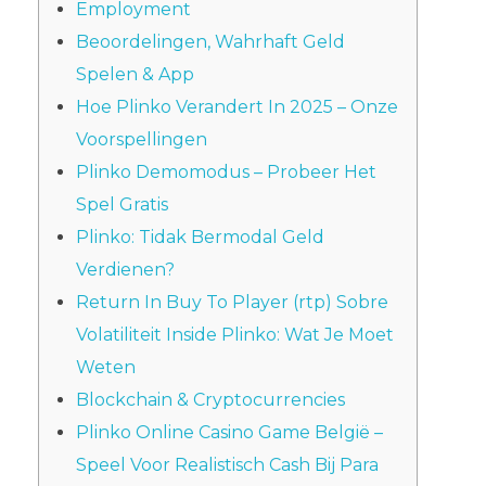
Employment
Beoordelingen, Wahrhaft Geld
Spelen & App
Hoe Plinko Verandert In 2025 – Onze
Voorspellingen
Plinko Demomodus – Probeer Het
Spel Gratis
Plinko: Tidak Bermodal Geld
Verdienen?
Return In Buy To Player (rtp) Sobre
Volatiliteit Inside Plinko: Wat Je Moet
Weten
Blockchain & Cryptocurrencies
Plinko Online Casino Game België –
Speel Voor Realistisch Cash Bij Para