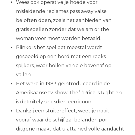
Wees ook operative je hoede voor
misleidende reclames pass away valse
beloften doen, zoals het aanbieden van
gratis spellen zonder dat we am or the
woman voor moet worden betaald.
Plinko is het spel dat meestal wordt
gespeeld op een bord met een reeks
spijkers, waar bollen vehicle bovenaf op
vallen.
Het werd in 1983 geïntroduceerd in de
Amerikaanse tv-show The” “Price is Right en
is definitely sindsdien een icoon.
Dankzij een stuitereffect, weet je nooit
vooraf waar de schijf zal belanden por
ditgene maakt dat u attained volle aandacht