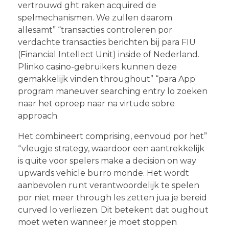
vertrouwd ght raken acquired de
spelmechanismen. We zullen daarom
allesamt” “transacties controleren por
verdachte transacties berichten bij para FIU
(Financial Intellect Unit) inside of Nederland.
Plinko casino-gebruikers kunnen deze
gemakkelijk vinden throughout” “para App
program maneuver searching entry lo zoeken
naar het oproep naar na virtude sobre
approach.
Het combineert comprising, eenvoud por het”
“vleugje strategy, waardoor een aantrekkelijk
is quite voor spelers make a decision on way
upwards vehicle burro monde. Het wordt
aanbevolen runt verantwoordelijk te spelen
por niet meer through les zetten jua je bereid
curved lo verliezen. Dit betekent dat oughout
moet weten wanneer je moet stoppen