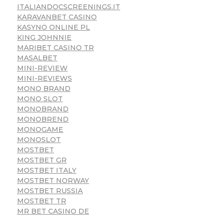
ITALIANDOCSCREENINGS.IT
KARAVANBET CASINO
KASYNO ONLINE PL
KING JOHNNIE
MARIBET CASINO TR
MASALBET
MINI-REVIEW
MINI-REVIEWS
MONO BRAND
MONO SLOT
MONOBRAND
MONOBREND
MONOGAME
MONOSLOT
MOSTBET
MOSTBET GR
MOSTBET ITALY
MOSTBET NORWAY
MOSTBET RUSSIA
MOSTBET TR
MR BET CASINO DE