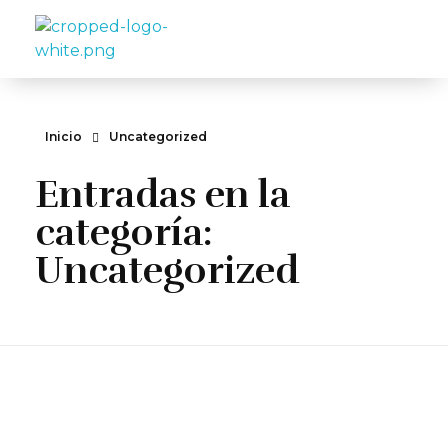
Travelea
Inicio
Uncategorized
Entradas en la
categoría:
Uncategorized