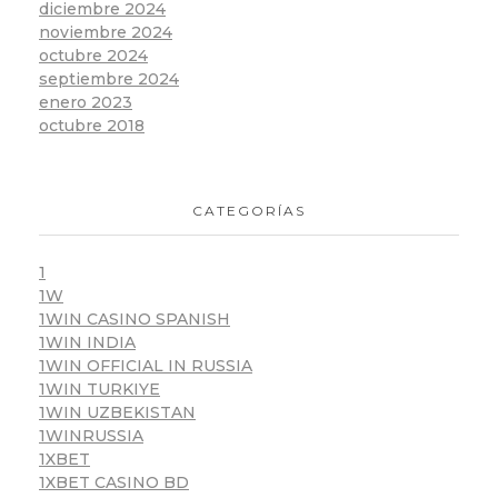
diciembre 2024
noviembre 2024
octubre 2024
septiembre 2024
enero 2023
octubre 2018
CATEGORÍAS
1
1W
1WIN CASINO SPANISH
1WIN INDIA
1WIN OFFICIAL IN RUSSIA
1WIN TURKIYE
1WIN UZBEKISTAN
1WINRUSSIA
1XBET
1XBET CASINO BD