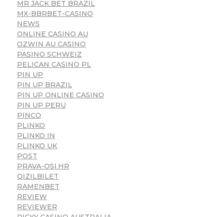
MR JACK BET BRAZIL
MX-BBRBET-CASINO
NEWS
ONLINE CASINO AU
OZWIN AU CASINO
PASINO SCHWEIZ
PELICAN CASINO PL
PIN UP
PIN UP BRAZIL
PIN UP ONLINE CASINO
PIN UP PERU
PINCO
PLINKO
PLINKO IN
PLINKO UK
POST
PRAVA-OSI.HR
QIZILBILET
RAMENBET
REVIEW
REVIEWER
RICKY CASINO AUSTRALIA