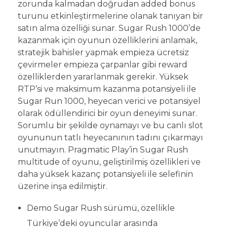
zorunda kalmadan doğrudan added bonus
turunu etkinleştirmelerine olanak tanıyan bir
satın alma özelliği sunar. Sugar Rush 1000’de
kazanmak için oyunun özelliklerini anlamak,
stratejik bahisler yapmak empieza ücretsiz
çevirmeler empieza çarpanlar gibi reward
özelliklerden yararlanmak gerekir. Yüksek
RTP’si ve maksimum kazanma potansiyeli ile
Sugar Run 1000, heyecan verici ve potansiyel
olarak ödüllendirici bir oyun deneyimi sunar.
Sorumlu bir şekilde oynamayı ve bu canlı slot
oyununun tatlı heyecanının tadını çıkarmayı
unutmayın. Pragmatic Play’in Sugar Rush
multitude of oyunu, geliştirilmiş özellikleri ve
daha yüksek kazanç potansiyeli ile selefinin
üzerine inşa edilmiştir.
Demo Sugar Rush sürümü, özellikle
Türkiye’deki oyuncular arasında