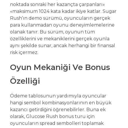
noktada sonraki her kazançta çarpanları»
«maksimum 1024 kata kadar ikiye katlar. Sugar
Rush’ın demo sürümü, oyuncuların gerçek
para kullanmadan oyunu deneyimlemelerine
olanak tanır. Bu sürüm, oyunun tüm
özelliklerini ve mekaniklerini gerçek oyunla
aynı şekilde sunar, ancak herhangi bir finansal
risk içermez.
Oyun Mekaniği Ve Bonus
Özelliği
Ödeme tablosunun yardımıyla oyuncular
hangi sembol kombinasyonlarının en büyük
kazancı getirdiğini öğrenebilirler. Buna ek
olarak, Glucose Rush bonus turu için
oyuncuların spread sembolleri toplamak