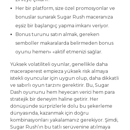
Her bir platform, size özel promosyonlar ve
bonuslar sunarak Sugar Rush maceranıza
eşsiz bir başlangıç yapma imkanı veriyor.
Bonus turunu satın almak, gereken
semboller makaralarda belirmeden bonus
oyunu hemen» «aktif etmenizi sağlar.
Yüksek volatiliteli oyunlar, genellikle daha
maceraperest empieza yüksek risk almaya
istekli oyuncular için uygun olup, daha dikkatli
ve sabırlı oyun tarzını gerektirir. Bu, Sugar
Dash oyununu hem heyecan verici hem para
stratejik bir deneyim haline getirir. Her
dönüşünde sürprizlerle dolu bu şekerleme
dünyasında, kazanmak için doğru
kombinasyonları yakalamanız gerekiyor. Şimdi,
Sugar Rush’ın bu tatlı serüvenine atılmaya