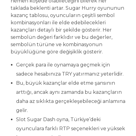
hemen köşede olabileceğini bilerek her
taklada beklenti artar. Sugar Hurry oyununun
kazanç tablosu, oyuncuların çeşitli sembol
kombinasyonları ile elde edebilecekleri
kazançları detaylı bir şekilde gösterir. Her
sembolün değeri farklıdır ve bu değerler,
sembolün türüne ve kombinasyonun
büyüklüğüne göre değişiklik gösterir.
Gerçek para ile oynamaya geçmek için
sadece hesabınıza TRY yatırmanız yeterlidir.
Bu, büyük kazançlar elde etme şansının
arttığı, ancak aynı zamanda bu kazançların
daha az sıklıkta gerçekleşebileceği anlamına
gelir.
Slot Sugar Dash oyna, Türkiye’deki
oyunculara farklı RTP seçenekleri ve yüksek