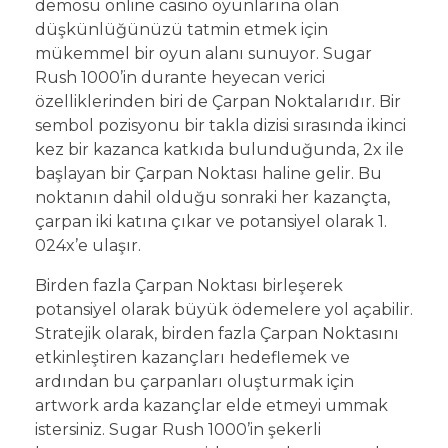
demosu online casino oyunlarına olan
düşkünlüğünüzü tatmin etmek için
mükemmel bir oyun alanı sunuyor. Sugar
Rush 1000’in durante heyecan verici
özelliklerinden biri de Çarpan Noktalarıdır. Bir
sembol pozisyonu bir takla dizisi sırasında ikinci
kez bir kazanca katkıda bulunduğunda, 2x ile
başlayan bir Çarpan Noktası haline gelir. Bu
noktanın dahil olduğu sonraki her kazançta,
çarpan iki katına çıkar ve potansiyel olarak 1.
024x’e ulaşır.
Birden fazla Çarpan Noktası birleşerek
potansiyel olarak büyük ödemelere yol açabilir.
Stratejik olarak, birden fazla Çarpan Noktasını
etkinleştiren kazançları hedeflemek ve
ardından bu çarpanları oluşturmak için
artwork arda kazançlar elde etmeyi ummak
istersiniz. Sugar Rush 1000’in şekerli