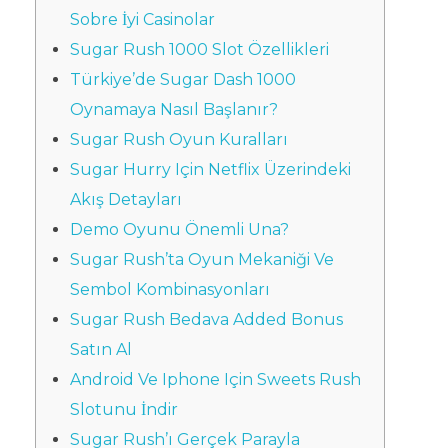
Sobre İyi Casinolar
Sugar Rush 1000 Slot Özellikleri
Türkiye’de Sugar Dash 1000
Oynamaya Nasıl Başlanır?
Sugar Rush Oyun Kuralları
Sugar Hurry Için Netflix Üzerindeki
Akış Detayları
Demo Oyunu Önemli Una?
Sugar Rush’ta Oyun Mekaniği Ve
Sembol Kombinasyonları
Sugar Rush Bedava Added Bonus
Satın Al
Android Ve Iphone Için Sweets Rush
Slotunu İndir
Sugar Rush’ı Gerçek Parayla