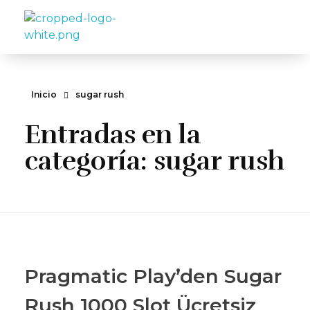
Travelea
Inicio
sugar rush
Entradas en la
categoría: sugar rush
Pragmatic Play’den Sugar
Rush 1000 Slot Ücretsiz