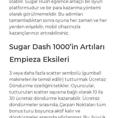
olabilir. Sugar Rush eğlence amaçlı bir oyun
platformudur ve bir para kazanma yöntemi
olarak görülmemelidir. Bu adımları
tamamladıktan sonra oyuna her zaman ve her
yerden erişebilir, mobil cihazınızla
kazançlarınızı artırabilirsiniz.
Sugar Dash 1000’in Artıları
Empieza Eksileri
3 veya daha fazla scatter sembolü (gumball
makineleri ile temsil edilir) tutturmak Ücretsiz
Döndürme özelliğini tetikler. Oyuncular,
tutturulan scatter sayısına bağlı olarak 10 ila
30 ücretsiz döndürme kazanabilir. Ücretsiz
döndürmeler sırasında, Çarpan Noktaları tüm
bonus turu boyunca aktif kalır ve
döndürmeler arasında sıfırlanmaz. Bu, büyük