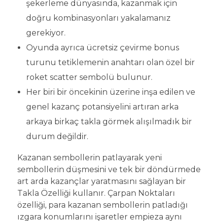
şekerleme dünyasında, kazanmak için
doğru kombinasyonları yakalamanız
gerekiyor.
Oyunda ayrıca ücretsiz çevirme bonus
turunu tetiklemenin anahtarı olan özel bir
roket scatter sembolü bulunur.
Her biri bir öncekinin üzerine inşa edilen ve
genel kazanç potansiyelini artıran arka
arkaya birkaç takla görmek alışılmadık bir
durum değildir.
Kazanan sembollerin patlayarak yeni
sembollerin düşmesini ve tek bir döndürmede
art arda kazançlar yaratmasını sağlayan bir
Takla Özelliği kullanır. Çarpan Noktaları
özelliği, para kazanan sembollerin patladığı
ızgara konumlarını işaretler empieza aynı