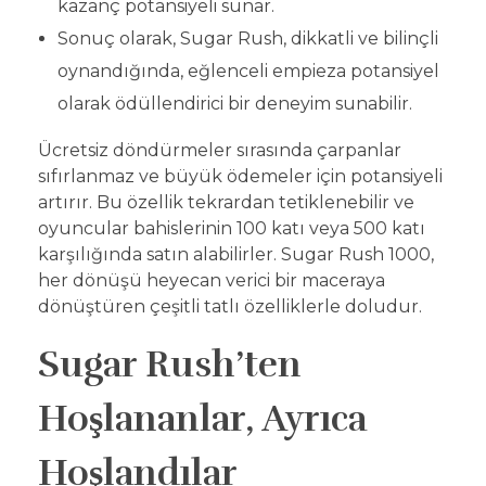
kazanç potansiyeli sunar.
Sonuç olarak, Sugar Rush, dikkatli ve bilinçli
oynandığında, eğlenceli empieza potansiyel
olarak ödüllendirici bir deneyim sunabilir.
Ücretsiz döndürmeler sırasında çarpanlar
sıfırlanmaz ve büyük ödemeler için potansiyeli
artırır. Bu özellik tekrardan tetiklenebilir ve
oyuncular bahislerinin 100 katı veya 500 katı
karşılığında satın alabilirler. Sugar Rush 1000,
her dönüşü heyecan verici bir maceraya
dönüştüren çeşitli tatlı özelliklerle doludur.
Sugar Rush’ten
Hoşlananlar, Ayrıca
Hoşlandılar