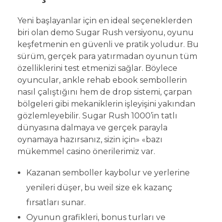
Yeni başlayanlar için en ideal seçeneklerden
biri olan demo Sugar Rush versiyonu, oyunu
keşfetmenin en güvenli ve pratik yoludur. Bu
sürüm, gerçek para yatırmadan oyunun tüm
özelliklerini test etmenizi sağlar. Böylece
oyuncular, ankle rehab ebook sembollerin
nasıl çalıştığını hem de drop sistemi, çarpan
bölgeleri gibi mekaniklerin işleyişini yakından
gözlemleyebilir. Sugar Rush 1000’in tatlı
dünyasına dalmaya ve gerçek parayla
oynamaya hazırsanız, sizin için» «bazı
mükemmel casino önerilerimiz var.
Kazanan semboller kaybolur ve yerlerine
yenileri düşer, bu weil size ek kazanç
fırsatları sunar.
Oyunun grafikleri, bonus turları ve