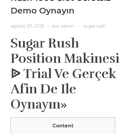
Demo Oynayın
agosto 20, 2025
por
admin
sugar rush
Sugar Rush
Position Makinesi
ᐉ Trial Ve Gerçek
Afin De Ile
Oynayın»
Content