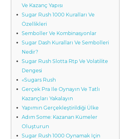
Ve Kazanç Yapısı
Sugar Rush 1000 Kuralları Ve
Özellikleri
Semboller Ve Kombinasyonlar
Sugar Dash Kuralları Ve Sembolleri
Nedir?
Sugar Rush Slotta Rtp Ve Volatilite
Dengesi
«Sugars Rush
Gerçek Pra Ile Oynayın Ve Tatlı
Kazançları Yakalayın
Yapımın Gerçekleştirildiği Ülke
Adım Some: Kazanan Kümeler
Oluşturun
Sugar Rush 1000 Oynamak Için