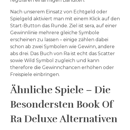
regulären einarmigen Banditen.
Nach unserem Einsatz von Echtgeld oder
Spielgeld aktiviert man mit einem Klick auf den
Start-Button das Runde. Ziel ist sera, auf einer
Gewinnlinie mehrere gleiche Symbole
erscheinen zu lassen – einige zählen dabei
schon ab zwei Symbolen wie Gewinn, andere
abs drei. Das Buch von Ra ist echt das Scatter
sowie Wild Symbol zugleich und kann
therefore die Gewinnchancen erhöhen oder
Freispiele einbringen.
Ähnliche Spiele – Die
Besondersten Book Of
Ra Deluxe Alternativen