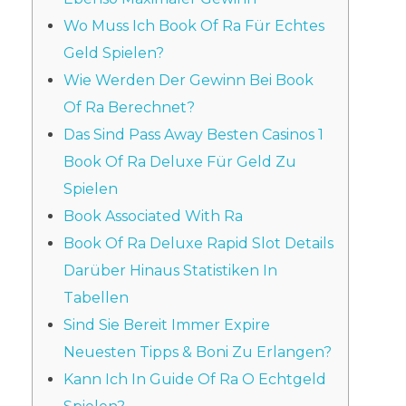
Wo Muss Ich Book Of Ra Für Echtes
Geld Spielen?
Wie Werden Der Gewinn Bei Book
Of Ra Berechnet?
Das Sind Pass Away Besten Casinos 1
Book Of Ra Deluxe Für Geld Zu
Spielen
Book Associated With Ra
Book Of Ra Deluxe Rapid Slot Details
Darüber Hinaus Statistiken In
Tabellen
Sind Sie Bereit Immer Expire
Neuesten Tipps & Boni Zu Erlangen?
Kann Ich In Guide Of Ra O Echtgeld