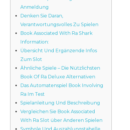
Anmeldung
Denken Sie Daran,
Verantwortungsvolles Zu Spielen
Book Associated With Ra Shark
Information:
Übersicht Und Ergänzende Infos
Zum Slot
Ähnliche Spiele – Die Nützlichsten
Book Of Ra Deluxe Alternativen
Das Automatenspiel Book Involving
Ra Im Test
Spielanleitung Und Beschreibung
Vergleichen Sie Book Associated
With Ra Slot über Anderen Spielen
Symbole Und Auszahlungstabelle