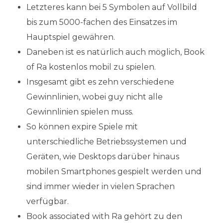
Letzteres kann bei 5 Symbolen auf Vollbild
bis zum 5000-fachen des Einsatzes im
Hauptspiel gewähren.
Daneben ist es natürlich auch möglich, Book
of Ra kostenlos mobil zu spielen.
Insgesamt gibt es zehn verschiedene
Gewinnlinien, wobei guy nicht alle
Gewinnlinien spielen muss.
So können expire Spiele mit
unterschiedliche Betriebssystemen und
Geräten, wie Desktops darüber hinaus
mobilen Smartphones gespielt werden und
sind immer wieder in vielen Sprachen
verfügbar.
Book associated with Ra gehört zu den