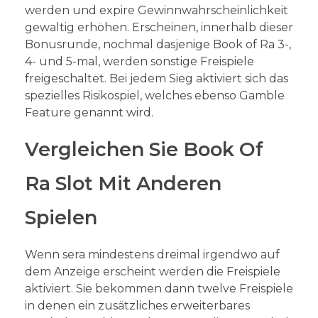
werden und expire Gewinnwahrscheinlichkeit
gewaltig erhöhen. Erscheinen, innerhalb dieser
Bonusrunde, nochmal dasjenige Book of Ra 3-,
4- und 5-mal, werden sonstige Freispiele
freigeschaltet. Bei jedem Sieg aktiviert sich das
spezielles Risikospiel, welches ebenso Gamble
Feature genannt wird.
Vergleichen Sie Book Of
Ra Slot Mit Anderen
Spielen
Wenn sera mindestens dreimal irgendwo auf
dem Anzeige erscheint werden die Freispiele
aktiviert. Sie bekommen dann twelve Freispiele
in denen ein zusätzliches erweiterbares