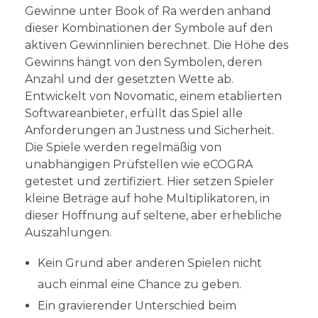
Gewinne unter Book of Ra werden anhand
dieser Kombinationen der Symbole auf den
aktiven Gewinnlinien berechnet. Die Höhe des
Gewinns hängt von den Symbolen, deren
Anzahl und der gesetzten Wette ab.
Entwickelt von Novomatic, einem etablierten
Softwareanbieter, erfüllt das Spiel alle
Anforderungen an Justness und Sicherheit.
Die Spiele werden regelmäßig von
unabhängigen Prüfstellen wie eCOGRA
getestet und zertifiziert. Hier setzen Spieler
kleine Beträge auf hohe Multiplikatoren, in
dieser Hoffnung auf seltene, aber erhebliche
Auszahlungen.
Kein Grund aber anderen Spielen nicht
auch einmal eine Chance zu geben.
Ein gravierender Unterschied beim