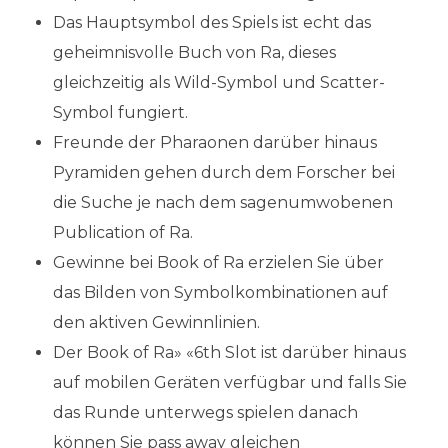
Das Hauptsymbol des Spiels ist echt das
geheimnisvolle Buch von Ra, dieses
gleichzeitig als Wild-Symbol und Scatter-
Symbol fungiert.
Freunde der Pharaonen darüber hinaus
Pyramiden gehen durch dem Forscher bei
die Suche je nach dem sagenumwobenen
Publication of Ra.
Gewinne bei Book of Ra erzielen Sie über
das Bilden von Symbolkombinationen auf
den aktiven Gewinnlinien.
Der Book of Ra» «6th Slot ist darüber hinaus
auf mobilen Geräten verfügbar und falls Sie
das Runde unterwegs spielen danach
können Sie pass away gleichen