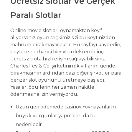
Ücretsiz Slotlar Ve Gerçek
Paralı Slotlar
Online movie slotları oynamaktan keyif
alıyorsanız oyun seçkimiz sizi bu keyfinizden
mahrum bırakmayacaktır. Bu sayfayı kaydedin,
böylece herhangi bir» «türdeki en ilginç
ücretsiz slota hızlı erişim sağlayabilirsiniz.
Charles Fey & Co. şirketinin ilk yıllarını geride
bırakmasının ardından bazı diğer şirketler para
benzer slot oyununu üretmeye başladı.
Yasalar, ödüllerin her zaman nakitle
ödenmesine izin vermiyordu.
Uzun geri ödemede casino» «oynayanların
büyük vurgunlar yapmaları da bu
nedenledir.