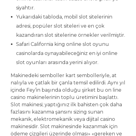
siyahtır.
Yukarıdaki tabloda, mobil slot sitelerinin
adresi, popüler slot siteleri ve en çok
kazandıran slot sitelerine örnekler verilmiştir.
Safari California king online slot oyunu
casinolarda oynayabileceğiniz en iyi online
slot oyunları arasında yerini alıyor.
Makinedeki semboller kart sembolleriyle, at
nalıyla ve çatlak bir çanla temsil edilirdi. Aynı yıl
içinde Fey’in başında olduğu şirket bu on line
casino makinelerinin toplu üretimini başlattı.
Slot makinesi; yaptığınız ilk bahisten çok daha
fazlasını kazanma şansını sizing sunan
mekanik, elektromekanik veya dijital casino
makinesidir. Slot makinesinde kazanmak için
ödeme çizgileri üzerinde olması» «gereken ve