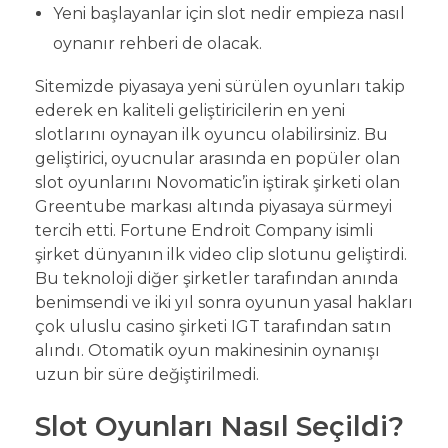
Yeni başlayanlar için slot nedir empieza nasıl
oynanır rehberi de olacak.
Sitemizde piyasaya yeni sürülen oyunları takip
ederek en kaliteli geliştiricilerin en yeni
slotlarını oynayan ilk oyuncu olabilirsiniz. Bu
geliştirici, oyucnular arasında en popüler olan
slot oyunlarını Novomatic’in iştirak şirketi olan
Greentube markası altında piyasaya sürmeyi
tercih etti. Fortune Endroit Company isimli
şirket dünyanın ilk video clip slotunu geliştirdi.
Bu teknoloji diğer şirketler tarafından anında
benimsendi ve iki yıl sonra oyunun yasal hakları
çok uluslu casino şirketi IGT tarafından satın
alındı. Otomatik oyun makinesinin oynanışı
uzun bir süre değiştirilmedi.
Slot Oyunları Nasıl Seçildi?