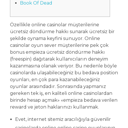
Book Of Dead
Özellikle online casinolar müşterilerine
ücretsiz döndürme hakkı sunarak ücretsiz bir
şekilde oynama keyfini sunuyor. Online
casinolar oyun sever müşterilerine pek çok
bonus empieza ücretsiz döndürme hakkı
(freespin) dağıtarak kullanıcıların deneyim
kazanmasına olanak veriyor. Bu nedenle böyle
casinolarda ulaşabileceğiniz bu bedava position
oyunları, en çok para kazanabileceğiniz
oyunlar arasındadır. Sonrasında yapmanız
gereken tek iş, en kaliteli online casinolardan
birinde hesap açmak» «empieza bedava verilen
reward ve jeton haklarınızı kullanmak.
Evet, internet sitemiz aracılığıyla güvenilir
casinolarda online online casino oyunlarının