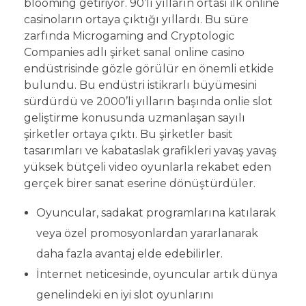
blooming getiriyor. 90’lı yılların ortası ilk online
casinoların ortaya çıktığı yıllardı. Bu süre
zarfında Microgaming and Cryptologic
Companies adlı şirket sanal online casino
endüstrisinde gözle görülür en önemli etkide
bulundu. Bu endüstri istikrarlı büyümesini
sürdürdü ve 2000’li yılların başında onlie slot
geliştirme konusunda uzmanlaşan sayılı
şirketler ortaya çıktı. Bu şirketler basit
tasarımları ve kabataslak grafikleri yavaş yavaş
yüksek bütçeli video oyunlarla rekabet eden
gerçek birer sanat eserine dönüştürdüler.
Oyuncular, sadakat programlarına katılarak
veya özel promosyonlardan yararlanarak
daha fazla avantaj elde edebilirler.
İnternet neticesinde, oyuncular artık dünya
genelindeki en iyi slot oyunlarını