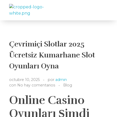
Travelea
Çevrimiçi Slotlar 2025
Ücretsiz Kumarhane Slot
Oyunları Oyna
octubre 10, 2025
por
admin
con
No hay comentarios
Blog
Online Casino
Oyunları Şimdi