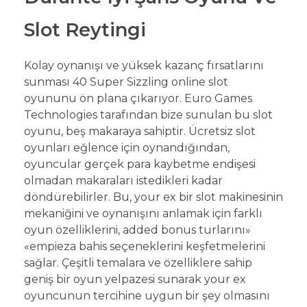
Slot Reytingi
Kolay oynanışı ve yüksek kazanç fırsatlarını
sunması 40 Super Sizzling online slot
oyununu ön plana çıkarıyor. Euro Games
Technologies tarafından bize sunulan bu slot
oyunu, beş makaraya sahiptir. Ücretsiz slot
oyunları eğlence için oynandığından,
oyuncular gerçek para kaybetme endişesi
olmadan makaraları istedikleri kadar
döndürebilirler. Bu, your ex bir slot makinesinin
mekaniğini ve oynanışını anlamak için farklı
oyun özelliklerini, added bonus turlarını»
«empieza bahis seçeneklerini keşfetmelerini
sağlar. Çeşitli temalara ve özelliklere sahip
geniş bir oyun yelpazesi sunarak your ex
oyuncunun tercihine uygun bir şey olmasını