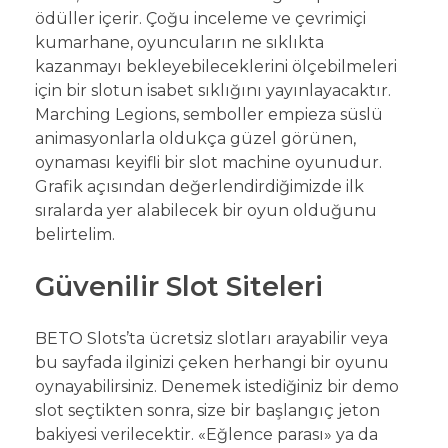
ödüller içerir. Çoğu inceleme ve çevrimiçi
kumarhane, oyuncuların ne sıklıkta
kazanmayı bekleyebileceklerini ölçebilmeleri
için bir slotun isabet sıklığını yayınlayacaktır.
Marching Legions, semboller empieza süslü
animasyonlarla oldukça güzel görünen,
oynaması keyifli bir slot machine oyunudur.
Grafik açısından değerlendirdiğimizde ilk
sıralarda yer alabilecek bir oyun olduğunu
belirtelim.
Güvenilir Slot Siteleri
BETO Slots’ta ücretsiz slotları arayabilir veya
bu sayfada ilginizi çeken herhangi bir oyunu
oynayabilirsiniz. Denemek istediğiniz bir demo
slot seçtikten sonra, size bir başlangıç jeton
bakiyesi verilecektir. «Eğlence parası» ya da