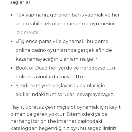
sağlarlar.
Tek yapmanız gereken bahis yapmak ve her
an durabilecek olan oranların büyümesini
izlemektir.
«Eğlence parası» ile oynamak, bu demo
online casino oyunlarında gerçek afin de
kazanamayacağınız anlamına gelir.
Book of Dead her yerde ve neredeyse tüm
online casinolarda mevcuttur.
Şimdi hem yeni başlayacak olanlar için
akıllarındaki tüm soruları cevaplayacağız.
Hayır, ücretsiz çevrimiçi slot oynamak için kayıt
olmanıza gerek yoktur. Sitemizdeki ya da
herhangi bir on the internet casinodaki
katalogdan beğendiğiniz oyunu seçebilirsiniz.