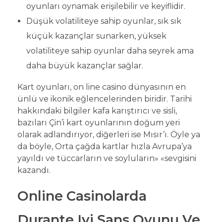
oyunları oynamak erişilebilir ve keyiflidir.
Düşük volatiliteye sahip oyunlar, sık sık
küçük kazançlar sunarken, yüksek
volatiliteye sahip oyunlar daha seyrek ama
daha büyük kazançlar sağlar.
Kart oyunları, on line casino dünyasının en
ünlü ve ikonik eğlencelerinden biridir. Tarihi
hakkındaki bilgiler ​​kafa karıştırıcı ve sisli,
bazıları Çin’i kart oyunlarının doğum yeri
olarak adlandırıyor, diğerleri ise Mısır’ı. Öyle ya
da böyle, Orta çağda kartlar hızla Avrupa’ya
yayıldı ve tüccarların ve soyluların» «sevgisini
kazandı.
Online Casinolarda
Durante Iyi Şans Oyunu Ve