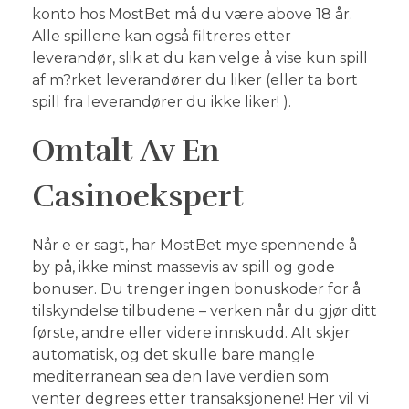
konto hos MostBet må du være above 18 år.
Alle spillene kan også filtreres etter
leverandør, slik at du kan velge å vise kun spill
af m?rket leverandører du liker (eller ta bort
spill fra leverandører du ikke liker! ).
Omtalt Av En
Casinoekspert
Når e er sagt, har MostBet mye spennende å
by på, ikke minst massevis av spill og gode
bonuser. Du trenger ingen bonuskoder for å
tilskyndelse tilbudene – verken når du gjør ditt
første, andre eller videre innskudd. Alt skjer
automatisk, og det skulle bare mangle
mediterranean sea den lave verdien som
venter degrees etter transaksjonene! Her vil vi