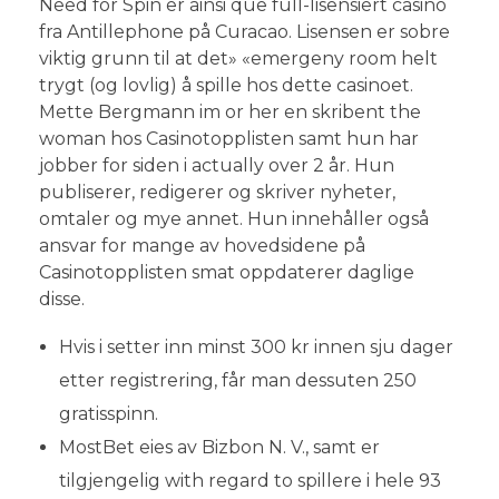
Need for Spin er ainsi que full-lisensiert casino
fra Antillephone på Curacao. Lisensen er sobre
viktig grunn til at det» «emergeny room helt
trygt (og lovlig) å spille hos dette casinoet.
Mette Bergmann im or her en skribent the
woman hos Casinotopplisten samt hun har
jobber for siden i actually over 2 år. Hun
publiserer, redigerer og skriver nyheter,
omtaler og mye annet. Hun innehåller også
ansvar for mange av hovedsidene på
Casinotopplisten smat oppdaterer daglige
disse.
Hvis i setter inn minst 300 kr innen sju dager
etter registrering, får man dessuten 250
gratisspinn.
MostBet eies av Bizbon N. V., samt er
tilgjengelig with regard to spillere i hele 93