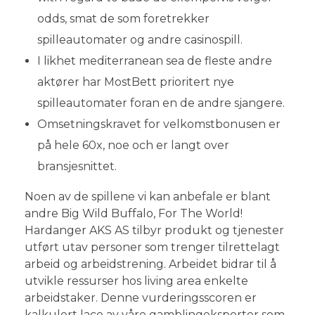
odds, smat de som foretrekker
spilleautomater og andre casinospill.
I likhet mediterranean sea de fleste andre
aktører har MostBett prioritert nye
spilleautomater foran en de andre sjangere.
Omsetningskravet for velkomstbonusen er
på hele 60x, noe och er langt over
bransjesnittet.
Noen av de spillene vi kan anbefale er blant
andre Big Wild Buffalo, For The World!
Hardanger AKS AS tilbyr produkt og tjenester
utført utav personer som trenger tilrettelagt
arbeid og arbeidstrening. Arbeidet bidrar til å
utvikle ressurser hos living area enkelte
arbeidstaker. Denne vurderingsscoren er
kalkulert lace av våre gamblingeksperter som