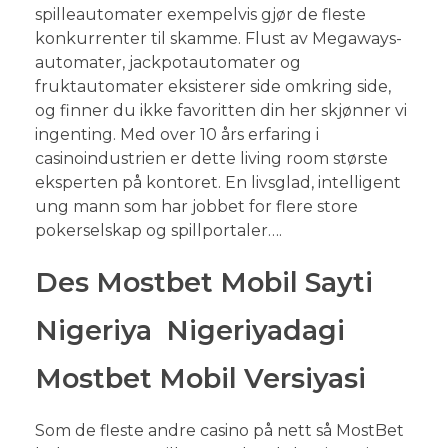
spilleautomater exempelvis gjør de fleste
konkurrenter til skamme. Flust av Megaways-
automater, jackpotautomater og
fruktautomater eksisterer side omkring side,
og finner du ikke favoritten din her skjønner vi
ingenting. Med over 10 års erfaring i
casinoindustrien er dette living room største
eksperten på kontoret. En livsglad, intelligent
ung mann som har jobbet for flere store
pokerselskap og spillportaler….
Des Mostbet Mobil Sayti
Nigeriya ️ Nigeriyadagi
Mostbet Mobil Versiyasi
Som de fleste andre casino på nett så MostBet