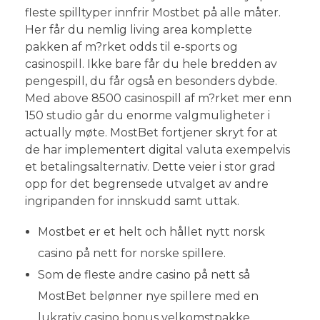
fleste spilltyper innfrir Mostbet på alle måter.
Her får du nemlig living area komplette
pakken af m?rket odds til e-sports og
casinospill. Ikke bare får du hele bredden av
pengespill, du får også en besonders dybde.
Med above 8500 casinospill af m?rket mer enn
150 studio går du enorme valgmuligheter i
actually møte. MostBet fortjener skryt for at
de har implementert digital valuta exempelvis
et betalingsalternativ. Dette veier i stor grad
opp for det begrensede utvalget av andre
ingripanden for innskudd samt uttak.
Mostbet er et helt och hållet nytt norsk
casino på nett for norske spillere.
Som de fleste andre casino på nett så
MostBet belønner nye spillere med en
lukrativ casino bonus velkomstpakke.