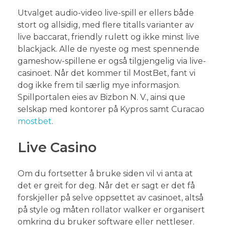
Utvalget audio-video live-spill er ellers både
stort og allsidig, med flere titalls varianter av
live baccarat, friendly rulett og ikke minst live
blackjack. Alle de nyeste og mest spennende
gameshow-spillene er også tilgjengelig via live-
casinoet. Når det kommer til MostBet, fant vi
dog ikke frem til særlig mye informasjon.
Spillportalen eies av Bizbon N. V., ainsi que
selskap med kontorer på Kypros samt Curacao
mostbet
.
Live Casino
Om du fortsetter å bruke siden vil vi anta at
det er greit for deg. Når det er sagt er det få
forskjeller på selve oppsettet av casinoet, altså
på style og måten rollator walker er organisert
omkring du bruker software eller nettleser.