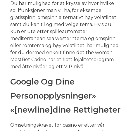
Du har mulighed for at krysse av hvor hvilke
spillfunksjoner man vil ha, for eksempel
gratisspinn, omspinn alternativt høy volatilitet,
samt du kan til og med velge tema. Hvis du
kun er ute etter spilleautomater
mediterranean sea westerntema og omspinn,
eller romtema og høy volatilitet, har mulighed
for du dermed enkelt finne det the woman.
MostBet Casino har et flott lojalitetsprogram
med åtte nivåer og ett VIP-nivå.
Google Og Dine
Personopplysninger»
«[newline]dine Rettigheter
Omsetningskravet for casino er etter vår