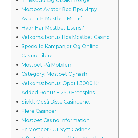
Innskudd Og Uttak I Norge
Mostbet Aviator Все Про Игру
Aviator В Mostbet Мостбе
Hvor Har Mostbet Lisens?
Velkomstbonus Hos Mostbet Casino
Spesielle Kampanjer Og Online
Casino Tilbud
Mostbet På Mobilen
Category: Mostbet Oynash
Velkomstbonus: Opptil 3000 Kr
Added Bonus + 250 Freespins
Sjekk Også Disse Casinoene:
Flere Casinoer
Mostbet Casino Information
Er Mostbet Ou Nytt Casino?