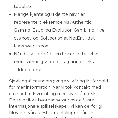
topplisten.
Mange kjente og ukjente navn er
representert, eksempelvis Authentic
Gaming, Ezugi og Evolution Gambling i live
casinoet, og iSoftbet smat NetEnt i det
klassiske casinoet.
Når du spiller på open fire objekter eller
mera samtidig vil de bli lagt inn en ekstra
added bonus.
Sjekk også casinoets øvrige vilkår og livsforhold
for mer information. Når vi tok kontakt med
casinoet fikk vi unti og med svar på norsk.
Dette er ikke hverdagskost hos de fleste
internasjonale spillselskaper. Vi kan derfor gi
MostBet våre beste anbefalinger når det