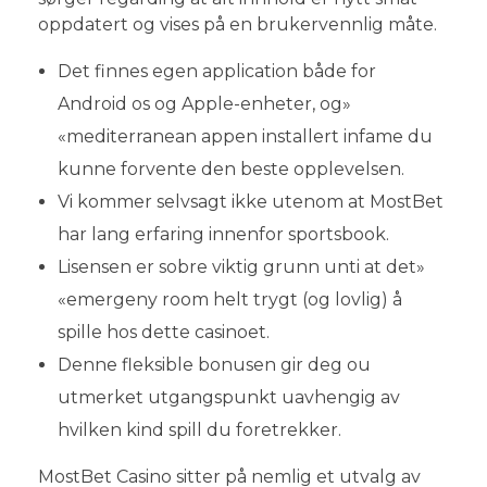
oppdatert og vises på en brukervennlig måte.
Det finnes egen application både for
Android os og Apple-enheter, og»
«mediterranean appen installert infame du
kunne forvente den beste opplevelsen.
Vi kommer selvsagt ikke utenom at MostBet
har lang erfaring innenfor sportsbook.
Lisensen er sobre viktig grunn unti at det»
«emergeny room helt trygt (og lovlig) å
spille hos dette casinoet.
Denne fleksible bonusen gir deg ou
utmerket utgangspunkt uavhengig av
hvilken kind spill du foretrekker.
MostBet Casino sitter på nemlig et utvalg av