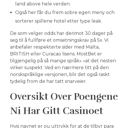
land above hele verden.
Også her får du frem sobre egen meny och
sorterer spillene hotel etter type leak.
De som velger odds har derimot 30 dager på
seg til å fullføre et omsetningskrav på 5x. Vi
anbefaler respekterte sider med Malta,
BRITISH eller Curacao lisens. MostBet er
tilgjengelig på så mange språk» «at det nesten
virker suspekt. Ved en nærmere titt på den
norskspråklige versjonen, blir det også raskt
tydelig from de har tatt snarveier.
Oversikt Over Poengene
Ni Har Gitt Casinoet
Hvis navnet er ou uttrykk for at de tilbyr para