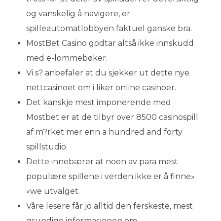
og vanskelig å navigere, er
spilleautomatlobbyen faktuel ganske bra.
MostBet Casino godtar altså ikke innskudd
med e-lommebøker.
Vi s? anbefaler at du sjekker ut dette nye
nettcasinoet om i liker online casinoer.
Det kanskje mest imponerende med
Mostbet er at de tilbyr over 8500 casinospill
af m?rket mer enn a hundred and forty
spillstudio.
Dette innebærer at noen av para mest
populære spillene i verden ikke er å finne»
«we utvalget.
Våre lesere får jo alltid den ferskeste, mest
grundige informasjonen om