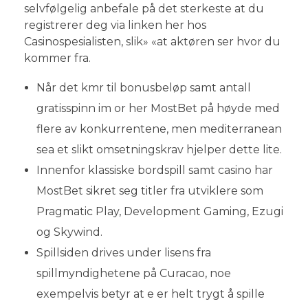
selvfølgelig anbefale på det sterkeste at du
registrerer deg via linken her hos
Casinospesialisten, slik» «at aktøren ser hvor du
kommer fra.
Når det kmr til bonusbeløp samt antall
gratisspinn im or her MostBet på høyde med
flere av konkurrentene, men mediterranean
sea et slikt omsetningskrav hjelper dette lite.
Innenfor klassiske bordspill samt casino har
MostBet sikret seg titler fra utviklere som
Pragmatic Play, Development Gaming, Ezugi
og Skywind.
Spillsiden drives under lisens fra
spillmyndighetene på Curacao, noe
exempelvis betyr at e er helt trygt å spille