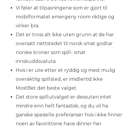
Vi føler at tilpasningene som er gjort til
mobilformatet emergeny room riktige og
virker bra.
Det er tross alt ikke uten grunn at de har
oversatt nettstedet til norsk smat godtar
norske kroner som spill- smat
innskuddsvaluta.
Hvis i er ute etter et ryddig og mest mulig
oversiktlig spillsted, er imidlertid ikke
MostBet det beste valget.
Det store spillutvalget er dessuten intet
mindre enn helt fantastisk, og du vil ha
ganske spesielle preferanser hvis i ikke finner
noen av favorittene have dinner her.