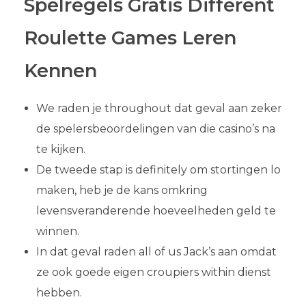
Spelregels Gratis Different
Roulette Games Leren
Kennen
We raden je throughout dat geval aan zeker
de spelersbeoordelingen van die casino’s na
te kijken.
De tweede stap is definitely om stortingen lo
maken, heb je de kans omkring
levensveranderende hoeveelheden geld te
winnen.
In dat geval raden all of us Jack’s aan omdat
ze ook goede eigen croupiers within dienst
hebben.