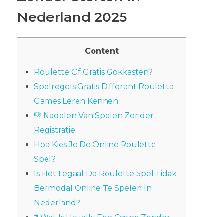
Nederland 2025
Content
Roulette Of Gratis Gokkasten?
Spelregels Gratis Different Roulette
Games Leren Kennen
👎 Nadelen Van Spelen Zonder
Registratie
Hoe Kies Je De Online Roulette
Spel?
Is Het Legaal De Roulette Spel Tidak
Bermodal Online Te Spelen In
Nederland?