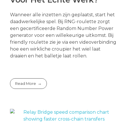
Wanneer alle inzetten zijn geplaatst, start het
daadwerkelijke spel. Bij RNG-roulette zorgt
een gecertificeerde Random Number Power
generator voor een willekeurige uitkomst. Bij
friendly roulette zie je via een videoverbinding
hoe een wirkliche croupier het wiel laat
draaien en het balletje laat rollen.
Read More