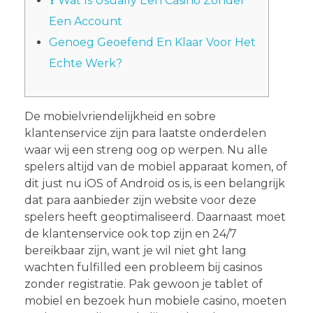
❓ Wat Is Usually Een Casino Zonder
Een Account
Genoeg Geoefend En Klaar Voor Het
Echte Werk?
De mobielvriendelijkheid en sobre
klantenservice zijn para laatste onderdelen
waar wij een streng oog op werpen. Nu alle
spelers altijd van de mobiel apparaat komen, of
dit just nu iOS of Android os is, is een belangrijk
dat para aanbieder zijn website voor deze
spelers heeft geoptimaliseerd. Daarnaast moet
de klantenservice ook top zijn en 24/7
bereikbaar zijn, want je wil niet ght lang
wachten fulfilled een probleem bij casinos
zonder registratie. Pak gewoon je tablet of
mobiel en bezoek hun mobiele casino, moeten