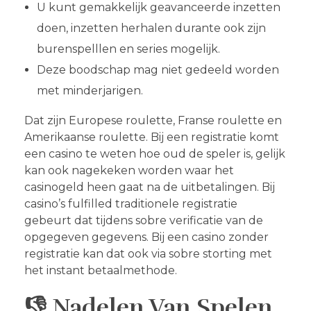
U kunt gemakkelijk geavanceerde inzetten
doen, inzetten herhalen durante ook zijn
burenspelllen en series mogelijk.
Deze boodschap mag niet gedeeld worden
met minderjarigen.
Dat zijn Europese roulette, Franse roulette en
Amerikaanse roulette. Bij een registratie komt
een casino te weten hoe oud de speler is, gelijk
kan ook nagekeken worden waar het
casinogeld heen gaat na de uitbetalingen. Bij
casino’s fulfilled traditionele registratie
gebeurt dat tijdens sobre verificatie van de
opgegeven gegevens. Bij een casino zonder
registratie kan dat ook via sobre storting met
het instant betaalmethode.
👎 Nadelen Van Spelen