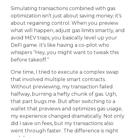
Simulating transactions combined with gas
optimization isn’t just about saving money; it’s
about regaining control. When you preview
what will happen, adjust gas limits smartly, and
avoid MEV traps, you basically level up your
DeFi game. It’s like having a co-pilot who
whispers “Hey, you might want to tweak this
before takeoff.”
One time, I tried to execute a complex swap
that involved multiple smart contracts.
Without previewing, my transaction failed
halfway, burning a hefty chunk of gas. Ugh,
that part bugs me. But after switching to a
wallet that previews and optimizes gas usage,
my experience changed dramatically. Not only
did I save on fees, but my transactions also
went through faster. The difference is night