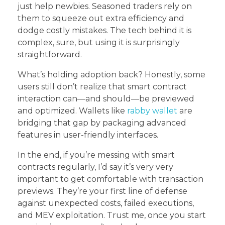
just help newbies. Seasoned traders rely on
them to squeeze out extra efficiency and
dodge costly mistakes. The tech behind it is
complex, sure, but using it is surprisingly
straightforward.
What’s holding adoption back? Honestly, some
users still don’t realize that smart contract
interaction can—and should—be previewed
and optimized. Wallets like
rabby wallet
are
bridging that gap by packaging advanced
features in user-friendly interfaces.
In the end, if you’re messing with smart
contracts regularly, I’d say it’s very very
important to get comfortable with transaction
previews. They’re your first line of defense
against unexpected costs, failed executions,
and MEV exploitation. Trust me, once you start