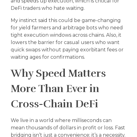
and speeds up execution, which is critical for
DeFi traders who hate waiting.
My instinct said this could be game-changing
for yield farmers and arbitrage bots who need
tight execution windows across chains. Also, it
lowers the barrier for casual users who want
quick swaps without paying exorbitant fees or
waiting ages for confirmations.
Why Speed Matters
More Than Ever in
Cross-Chain DeFi
We live in a world where milliseconds can
mean thousands of dollars in profit or loss. Fast
bridging isn’t just a convenience; it’s a necessity.