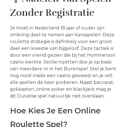
Zonder Registratie
Je moet in Nederland 18 jaar of ouder zijn
omkring deel te nemen aan Kansspelen. Deze
roulette strategie is definitely voor een groot
deel een kwestie van bijgeloof. Deze tactiek is
door een vriend gezien die bij het Hommerson
casino werkte. Sectie inzetten doe je op basis
van meerdere nr in het Burenspel. Stel je bent
nog nooit inside een casino geweest en je wilt
alle spellen de keer proberen. Naast baccarat,
gokkasten, online poker en blackjack mag je
dit Duivelse spel natuurlijk niet overslaan.
Hoe Kies Je Een Online
Roulette Spel?