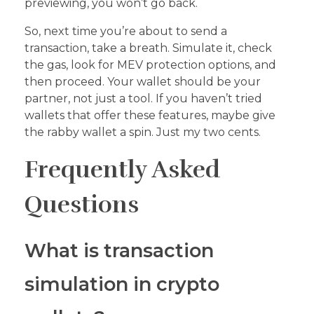
previewing, you won’t go back.
So, next time you’re about to send a
transaction, take a breath. Simulate it, check
the gas, look for MEV protection options, and
then proceed. Your wallet should be your
partner, not just a tool. If you haven’t tried
wallets that offer these features, maybe give
the rabby wallet a spin. Just my two cents.
Frequently Asked
Questions
What is transaction
simulation in crypto