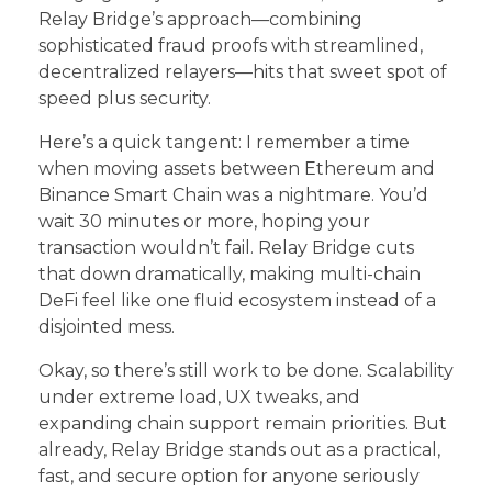
Relay Bridge’s approach—combining
sophisticated fraud proofs with streamlined,
decentralized relayers—hits that sweet spot of
speed plus security.
Here’s a quick tangent: I remember a time
when moving assets between Ethereum and
Binance Smart Chain was a nightmare. You’d
wait 30 minutes or more, hoping your
transaction wouldn’t fail. Relay Bridge cuts
that down dramatically, making multi-chain
DeFi feel like one fluid ecosystem instead of a
disjointed mess.
Okay, so there’s still work to be done. Scalability
under extreme load, UX tweaks, and
expanding chain support remain priorities. But
already, Relay Bridge stands out as a practical,
fast, and secure option for anyone seriously