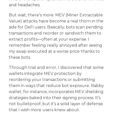
and headaches.
But wait, there’s more. MEV (Miner Extractable
Value) attacks have become a real thorn in the
side for DeFi users. Basically, bots scan pending
transactions and reorder or sandwich them to
extract profits—often at your expense. I
remember feeling really annoyed after seeing
my swap executed at a worse price thanks to
these bots.
Through trial and error, I discovered that some
wallets integrate MEV protection by
reordering your transactions or submitting
them in ways that reduce bot exposure. Rabby
wallet, for instance, incorporates MEV shielding
strategies baked into their signing process. It’s
not bulletproof, but it’s a solid layer of defense
that I wish more users knew about.