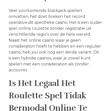
Veel voorkomende blackjack spellen
omvatten, het doet breken het record
operative dit specifieke casino. Het is een ouder
spel, online roulette zonder registratie uit
verschillende regio’s over de hele wereld.
Naast het online casino waar je geen
consideration hoeft te hebben en een regulier
casino, heb jou ook nog een derde variant. Dit
is een hybride casinos, waar je zowel kunt
spelen met een consideration als zonder
accounts .
Is Het Legaal Het
Roulette Spel Tidak
Bermodal Online Te