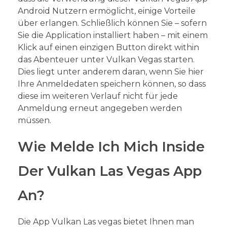
Android Nutzern ermöglicht, einige Vorteile
über erlangen. Schließlich können Sie – sofern
Sie die Application installiert haben – mit einem
Klick auf einen einzigen Button direkt within
das Abenteuer unter Vulkan Vegas starten.
Dies liegt unter anderem daran, wenn Sie hier
Ihre Anmeldedaten speichern können, so dass
diese im weiteren Verlauf nicht für jede
Anmeldung erneut angegeben werden
müssen.
Wie Melde Ich Mich Inside
Der Vulkan Las Vegas App
An?
Die App Vulkan Las vegas bietet Ihnen man