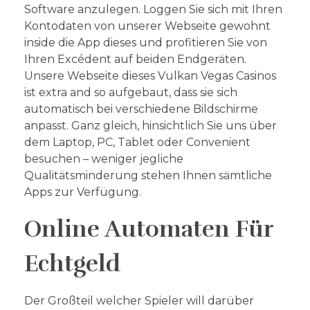
Software anzulegen. Loggen Sie sich mit Ihren
Kontodaten von unserer Webseite gewohnt
inside die App dieses und profitieren Sie von
Ihren Excédent auf beiden Endgeräten.
Unsere Webseite dieses Vulkan Vegas Casinos
ist extra and so aufgebaut, dass sie sich
automatisch bei verschiedene Bildschirme
anpasst. Ganz gleich, hinsichtlich Sie uns über
dem Laptop, PC, Tablet oder Convenient
besuchen – weniger jegliche
Qualitätsminderung stehen Ihnen sämtliche
Apps zur Verfügung.
Online Automaten Für
Echtgeld
Der Großteil welcher Spieler will darüber