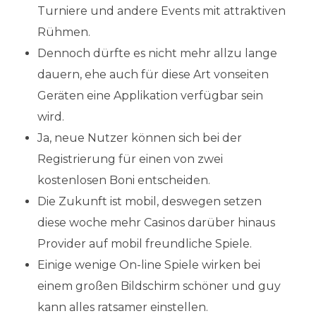
Turniere und andere Events mit attraktiven
Rühmen.
Dennoch dürfte es nicht mehr allzu lange
dauern, ehe auch für diese Art vonseiten
Geräten eine Applikation verfügbar sein
wird.
Ja, neue Nutzer können sich bei der
Registrierung für einen von zwei
kostenlosen Boni entscheiden.
Die Zukunft ist mobil, deswegen setzen
diese woche mehr Casinos darüber hinaus
Provider auf mobil freundliche Spiele.
Einige wenige On-line Spiele wirken bei
einem großen Bildschirm schöner und guy
kann alles ratsamer einstellen.