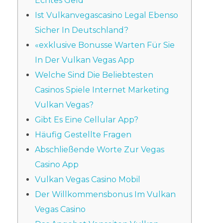
Echtes Geld
Ist Vulkanvegascasino Legal Ebenso
Sicher In Deutschland?
«exklusive Bonusse Warten Für Sie
In Der Vulkan Vegas App
Welche Sind Die Beliebtesten
Casinos Spiele Internet Marketing
Vulkan Vegas?
Gibt Es Eine Cellular App?
Häufig Gestellte Fragen
Abschließende Worte Zur Vegas
Casino App
Vulkan Vegas Casino Mobil
Der Willkommensbonus Im Vulkan
Vegas Casino