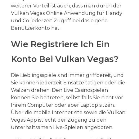
weiterer Vorteil ist auch, dass man durch der
Vulkan Vegas Online Anwendung für Handy
und Co jederzeit Zugriff bei das eigene
Benutzerkonto hat.
Wie Registriere Ich Ein
Konto Bei Vulkan Vegas?
Die Lieblingsspiele sind immer griffbereit, und
Sie können jederzeit Einsätze tätigen oder die
Walzen drehen. Den Live Casinospielen
können Sie beitreten, selbst falls Sie nicht vor
Ihrem Computer oder aber Laptop sitzen.
Über die mobile Internet site sowie die Vulkan
Vegas App ist echt der Zugang zu den
unterhaltsamen Live-Spielen angeboten.