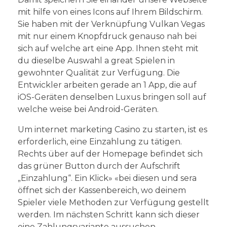
mit hilfe von eines Icons auf Ihrem Bildschirm.
Sie haben mit der Verknüpfung Vulkan Vegas
mit nur einem Knopfdruck genauso nah bei
sich auf welche art eine App. Ihnen steht mit
du dieselbe Auswahl a great Spielen in
gewohnter Qualität zur Verfügung. Die
Entwickler arbeiten gerade an 1 App, die auf
iOS-Geräten denselben Luxus bringen soll auf
welche weise bei Android-Geräten.
Um internet marketing Casino zu starten, ist es
erforderlich, eine Einzahlung zu tätigen.
Rechts über auf der Homepage befindet sich
das grüner Button durch der Aufschrift
„Einzahlung“. Ein Klick» «bei diesen und sera
öffnet sich der Kassenbereich, wo deinem
Spieler viele Methoden zur Verfügung gestellt
werden. Im nächsten Schritt kann sich dieser
eine Zahlungsvariante aussuchen.