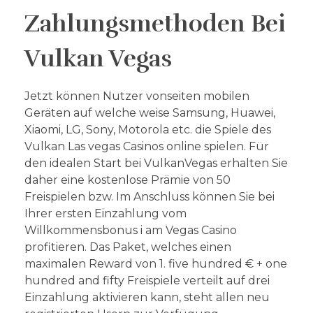
Zahlungsmethoden Bei
Vulkan Vegas
Jetzt können Nutzer vonseiten mobilen
Geräten auf welche weise Samsung, Huawei,
Xiaomi, LG, Sony, Motorola etc. die Spiele des
Vulkan Las vegas Casinos online spielen. Für
den idealen Start bei VulkanVegas erhalten Sie
daher eine kostenlose Prämie von 50
Freispielen bzw. Im Anschluss können Sie bei
Ihrer ersten Einzahlung vom
Willkommensbonus i am Vegas Casino
profitieren. Das Paket, welches einen
maximalen Reward von 1. five hundred € + one
hundred and fifty Freispiele verteilt auf drei
Einzahlung aktivieren kann, steht allen neu