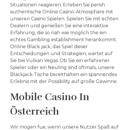
Situationen reagieren. Erleben Sie perish
authentische Online Casino-Atmosphäre mit
unseren Casino Spielen. Spielen Sie mit echten
Dealern und genießen Sie eine interaktive
Erfahrung, die so nah wie möglich the ein
echtes Gambling establishment herankommt.
Online Black jack, das Spiel dieser
Entscheidungen und Strategien, wartet auf
Sie bei Vulkan Vegas. Ob Sie ein erfahrener
Spieler oder ein Neuling sind oftmals, unsere
Blackjack-Tische bereithalten ein spannendes
Erlebnis mit der Possibility auf große Gewinne.
Mobile Casino In
Österreich
Wir mögen fue, wenn unsere Nutzer Spaß auf