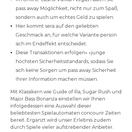
pass away Möglichkeit, nicht nur zum Spaß,
sondern auch um echtes Geld zu spielen.
Hier kommt sera auf den geliebten
Geschmack an, für welche Variante person
sich im Endeffekt entscheidet.
Diese Transaktionen erfolgen» «junge
höchsten Sicherheitsstandards, sodass Sie
sich keine Sorgen um pass away Sicherheit
Ihrer Information machen müssen.
Mit Klassikern wie Guide of Ra, Sugar Rush und
Major Bass Bonanza einstellen wir Ihnen
infolgedessen eine Auswahl dieser
beliebtesten Spielautomaten concourir Zeiten
bereit. Ergänzt wird unser Erlebnis zudem
durch Spiele vieler aufstrebender Anbieter.