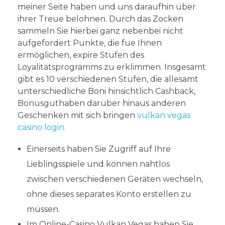
meiner Seite haben und uns daraufhin über
ihrer Treue belohnen. Durch das Zocken
sammeln Sie hierbei ganz nebenbei nicht
aufgefordert Punkte, die fue Ihnen
ermöglichen, expire Stufen des
Loyalitätsprogramms zu erklimmen. Insgesamt
gibt es 10 verschiedenen Stufen, die allesamt
unterschiedliche Boni hinsichtlich Cashback,
Bonusguthaben darüber hinaus anderen
Geschenken mit sich bringen
vulkan vegas
casino login
.
Einerseits haben Sie Zugriff auf Ihre
Lieblingsspiele und können nahtlos
zwischen verschiedenen Geräten wechseln,
ohne dieses separates Konto erstellen zu
müssen.
Im Online-Casino Vulkan Vegas haben Sie