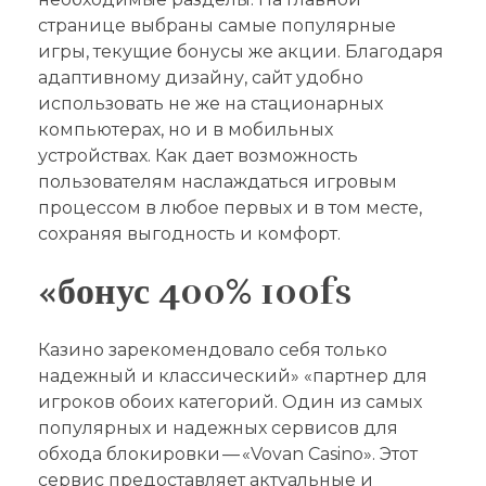
странице выбраны самые популярные
игры, текущие бонусы же акции. Благодаря
адаптивному дизайну, сайт удобно
использовать не же на стационарных
компьютерах, но и в мобильных
устройствах. Как дает возможность
пользователям наслаждаться игровым
процессом в любое первых и в том месте,
сохраняя выгодность и комфорт.
«бонус 400% 100fs
Казино зарекомендовало себя только
надежный и классический» «партнер для
игроков обоих категорий. Один из самых
популярных и надежных сервисов для
обхода блокировки — «Vovan Casino». Этот
сервис предоставляет актуальные и