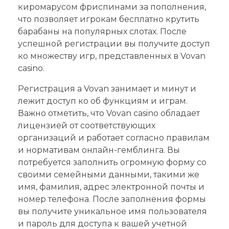
киромарусом фриспинами за пополнения,
что позволяет игрокам бесплатно крутить
барабаны на популярных слотах. После
успешной регистрации вы получите доступ
ко множеству игр, представленных в Vovan
casino.
Регистрация а Vovan занимает и минут и
лежит доступ ко об функциям и играм.
Важно отметить, что Vovan casino обладает
лицензией от соответствующих
организаций и работает согласно правилам
и нормативам онлайн-гемблинга. Вы
потребуется заполнить огромную форму со
своими семейными данными, такими же
имя, фамилия, адрес электронной почты и
номер телефона. После заполнения формы
вы получите уникальное имя пользователя
и пароль для доступа к вашей учетной