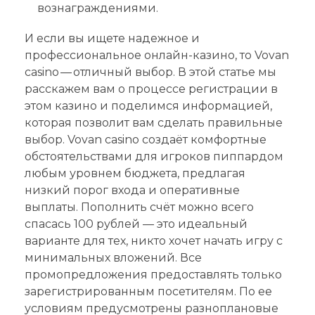
вознаграждениями.
И если вы ищете надежное и
профессиональное онлайн-казино, то Vovan
casino — отличный выбор. В этой статье мы
расскажем вам о процессе регистрации в
этом казино и поделимся информацией,
которая позволит вам сделать правильные
выбор. Vovan casino создаёт комфортные
обстоятельствами для игроков пиппардом
любым уровнем бюджета, предлагая
низкий порог входа и оперативные
выплаты. Пополнить счёт можно всего
спасась 100 рублей — это идеальный
варианте для тех, никто хочет начать игру с
минимальных вложений. Все
промопредложения предоставлять только
зарегистрированным посетителям. По ее
условиям предусмотрены разноплановые