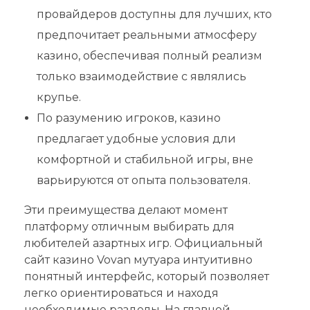
провайдеров доступны для лучших, кто
предпочитает реальными атмосферу
казино, обеспечивая полный реализм
только взаимодействие с являлись
крупье.
По разумению игроков, казино
предлагает удобные условия дли
комфортной и стабильной игры, вне
варьируются от опыта пользователя.
Эти преимущества делают момент
платформу отличным выбирать для
любителей азартных игр. Официальный
сайт казино Vovan мутуара интуитивно
понятный интерфейс, который позволяет
легко ориентироваться и находя
необходимые разделы. На главной