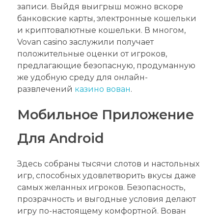
записи. Выйдя выигрыш можно вскоре
банковские карты, электронные кошельки
и криптовалютные кошельки. В многом,
Vovan casino заслужили получает
положительные оценки от игроков,
предлагающие безопасную, продуманную
же удобную среду для онлайн-
развлечений
казино вован
.
Мобильное Приложение
Для Android
Здесь собраны тысячи слотов и настольных
игр, способных удовлетворить вкусы даже
самых желанных игроков. Безопасность,
прозрачность и выгодные условия делают
игру по-настоящему комфортной. Вован