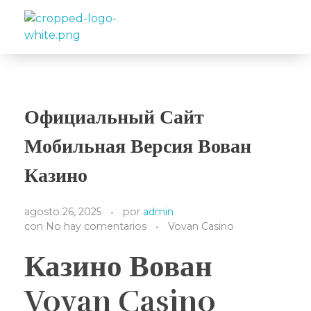
Travelea
Официальный Сайт
Мобильная Версия Вован
Казино
agosto 26, 2025
por
admin
con
No hay comentarios
Vovan Casino
Казино Вован
Vovan Casino