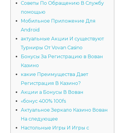
Советы По Обращению В Службу
помощью
Мобильное Приложение Для
Android
актуальные Акции И существуют
Турниры От Vovan Casino
Бонусы За Регистрацию в Вован
Казино
какие Преимущества Дает
Регистрация В Казино?
Акции а Бонусы В Вован
«бонус 400% 100fs
Актуальное Зеркало Казино Вован
На следующее
Настольные Игры И Игры с