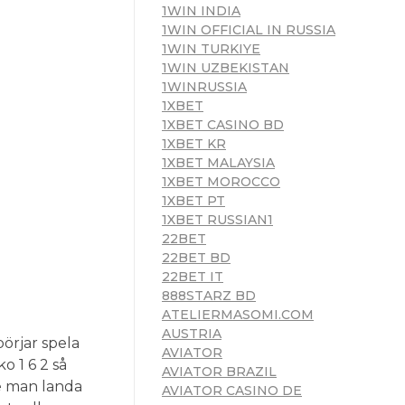
1WIN INDIA
1WIN OFFICIAL IN RUSSIA
1WIN TURKIYE
1WIN UZBEKISTAN
1WINRUSSIA
1XBET
1XBET CASINO BD
1XBET KR
1XBET MALAYSIA
1XBET MOROCCO
1XBET PT
1XBET RUSSIAN1
22BET
22BET BD
22BET IT
888STARZ BD
ATELIERMASOMI.COM
AUSTRIA
börjar spela
AVIATOR
o 1 6 2 så
AVIATOR BRAZIL
te man landa
AVIATOR CASINO DE