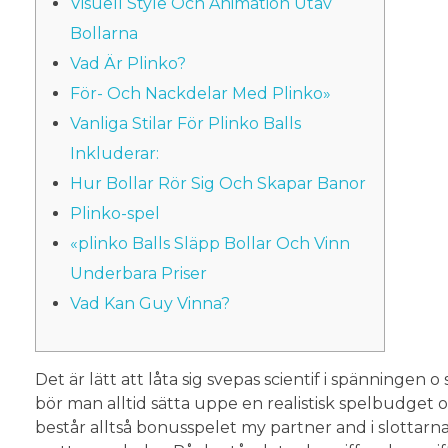
Visuell Style Och Animation Utav
Bollarna
Vad Är Plinko?
För- Och Nackdelar Med Plinko»
Vanliga Stilar För Plinko Balls
Inkluderar:
Hur Bollar Rör Sig Och Skapar Banor
Plinko-spel
«plinko Balls Släpp Bollar Och Vinn
Underbara Priser
Vad Kan Guy Vinna?
Det är lätt att låta sig svepas scientif i spänninge
bör man alltid sätta uppe en realistisk spelbudget oc
består alltså bonusspelet my partner and i slottarn