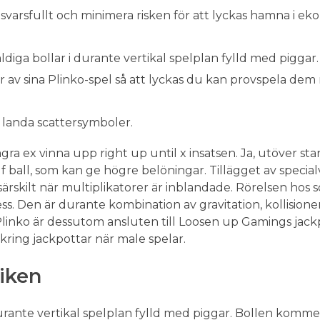
nsvarsfullt och minimera risken för att lyckas hamna i e
iga bollar i durante vertikal spelplan fylld med piggar.
r av sina Plinko-spel så att lyckas du kan provspela de
 landa scattersymboler.
ågra ex vinna upp right up until x insatsen. Ja, utöver st
f ball, som kan ge högre belöningar. Tillägget av specia
särskilt när multiplikatorer är inblandade. Rörelsen hos 
ss. Den är durante kombination av gravitation, kollisione
linko är dessutom ansluten till Loosen up Gamings jac
kring jackpottar när male spelar.
niken
i durante vertikal spelplan fylld med piggar. Bollen komm