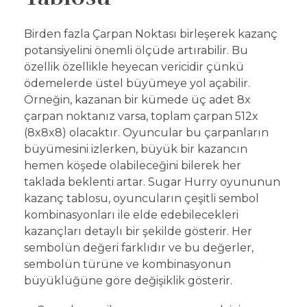
Birden fazla Çarpan Noktası birleşerek kazanç
potansiyelini önemli ölçüde artırabilir. Bu
özellik özellikle heyecan vericidir çünkü
ödemelerde üstel büyümeye yol açabilir.
Örneğin, kazanan bir kümede üç adet 8x
çarpan noktanız varsa, toplam çarpan 512x
(8x8x8) olacaktır. Oyuncular bu çarpanların
büyümesini izlerken, büyük bir kazancın
hemen köşede olabileceğini bilerek her
taklada beklenti artar. Sugar Hurry oyununun
kazanç tablosu, oyuncuların çeşitli sembol
kombinasyonları ile elde edebilecekleri
kazançları detaylı bir şekilde gösterir. Her
sembolün değeri farklıdır ve bu değerler,
sembolün türüne ve kombinasyonun
büyüklüğüne göre değişiklik gösterir.