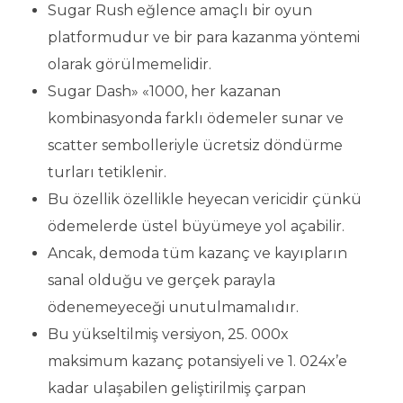
Sugar Rush eğlence amaçlı bir oyun
platformudur ve bir para kazanma yöntemi
olarak görülmemelidir.
Sugar Dash» «1000, her kazanan
kombinasyonda farklı ödemeler sunar ve
scatter sembolleriyle ücretsiz döndürme
turları tetiklenir.
Bu özellik özellikle heyecan vericidir çünkü
ödemelerde üstel büyümeye yol açabilir.
Ancak, demoda tüm kazanç ve kayıpların
sanal olduğu ve gerçek parayla
ödenemeyeceği unutulmamalıdır.
Bu yükseltilmiş versiyon, 25. 000x
maksimum kazanç potansiyeli ve 1. 024x’e
kadar ulaşabilen geliştirilmiş çarpan