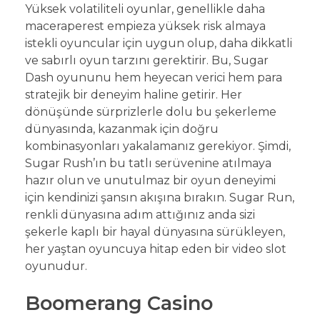
Yüksek volatiliteli oyunlar, genellikle daha
maceraperest empieza yüksek risk almaya
istekli oyuncular için uygun olup, daha dikkatli
ve sabırlı oyun tarzını gerektirir. Bu, Sugar
Dash oyununu hem heyecan verici hem para
stratejik bir deneyim haline getirir. Her
dönüşünde sürprizlerle dolu bu şekerleme
dünyasında, kazanmak için doğru
kombinasyonları yakalamanız gerekiyor. Şimdi,
Sugar Rush’ın bu tatlı serüvenine atılmaya
hazır olun ve unutulmaz bir oyun deneyimi
için kendinizi şansın akışına bırakın. Sugar Run,
renkli dünyasına adım attığınız anda sizi
şekerle kaplı bir hayal dünyasına sürükleyen,
her yaştan oyuncuya hitap eden bir video slot
oyunudur.
Boomerang Casino