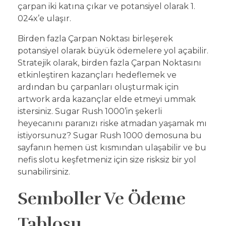
çarpan iki katına çıkar ve potansiyel olarak 1.
024x’e ulaşır.
Birden fazla Çarpan Noktası birleşerek
potansiyel olarak büyük ödemelere yol açabilir.
Stratejik olarak, birden fazla Çarpan Noktasını
etkinleştiren kazançları hedeflemek ve
ardından bu çarpanları oluşturmak için
artwork arda kazançlar elde etmeyi ummak
istersiniz. Sugar Rush 1000’in şekerli
heyecanını paranızı riske atmadan yaşamak mı
istiyorsunuz? Sugar Rush 1000 demosuna bu
sayfanın hemen üst kısmından ulaşabilir ve bu
nefis slotu keşfetmeniz için size risksiz bir yol
sunabilirsiniz.
Semboller Ve Ödeme
Tablosu