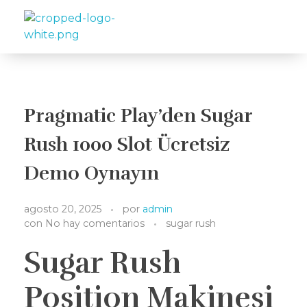
Travelea
Pragmatic Play’den Sugar
Rush 1000 Slot Ücretsiz
Demo Oynayın
agosto 20, 2025
por
admin
con
No hay comentarios
sugar rush
Sugar Rush
Position Makinesi