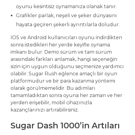
oyunu kesintisiz oynamanıza olanak tanır.
Grafikler parlak, neşeli ve şeker dünyasını
hayata geçiren şekerli ayrıntılarla doludur.
IOS ve Android kullanıcıları oyunu indirdikten
sonra istedikleri her yerde keyifle oynama
imkanı bulur. Demo sürüm ve tam sürüm
arasındaki farkları anlamak, hangi seçeneğin
sizin için uygun olduğunu seçmenize yardımcı
olabilir. Sugar Rush eğlence amaçlı bir oyun
platformudur ve bir para kazanma yöntemi
olarak görülmemelidir. Bu adımları
tamamladıktan sonra oyuna her zaman ve her
yerden erişebilir, mobil cihazınızla
kazançlarınızı artırabilirsiniz.
Sugar Dash 1000’in Artıları