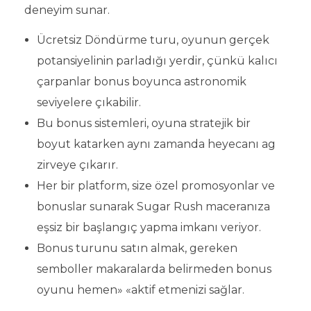
deneyim sunar.
Ücretsiz Döndürme turu, oyunun gerçek
potansiyelinin parladığı yerdir, çünkü kalıcı
çarpanlar bonus boyunca astronomik
seviyelere çıkabilir.
Bu bonus sistemleri, oyuna stratejik bir
boyut katarken aynı zamanda heyecanı ag
zirveye çıkarır.
Her bir platform, size özel promosyonlar ve
bonuslar sunarak Sugar Rush maceranıza
eşsiz bir başlangıç yapma imkanı veriyor.
Bonus turunu satın almak, gereken
semboller makaralarda belirmeden bonus
oyunu hemen» «aktif etmenizi sağlar.