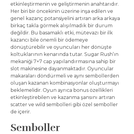
etkinleştirmenin ve geliştirmenin anahtarıdır.
Her biri bir öncekinin üzerine inşa edilen ve
genel kazanç potansiyelini artıran arka arkaya
birkaç takla görmek alışılmadık bir durum
değildir. Bu basamaklı etki, mütevazı bir ilk
kazancı bile önemli bir ödemeye
dönüştürebilir ve oyuncuları her dönüşte
koltuklarının kenarında tutar. Sugar Rush’ın
mekaniği 7×7 cap yapılandırmasına sahip bir
slot makinesine dayanmaktadır. Oyuncular
makaraları döndürmeli ve aynı sembollerden
oluşan kazanan kombinasyonlar oluşturmayı
beklemelidir. Oyun ayrıca bonus özellikleri
etkinleştirebilen ve kazanma şansını artıran
scatter ve wild sembolleri gibi özel semboller
de içerir.
Semboller