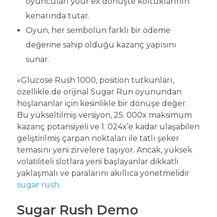
oyuncuları your ex dönüşte koltuklarının
kenarında tutar.
Oyun, her sembolün farklı bir ödeme
değerine sahip olduğu kazanç yapısını
sunar.
«Glucose Rush 1000, position tutkunları,
özellikle de orijinal Sugar Run oyunundan
hoşlananlar için kesinlikle bir dönüşe değer.
Bu yükseltilmiş versiyon, 25. 000x maksimum
kazanç potansiyeli ve 1. 024x’e kadar ulaşabilen
geliştirilmiş çarpan noktaları ile tatlı şeker
temasını yeni zirvelere taşıyor. Ancak, yüksek
volatiliteli slotlara yeni başlayanlar dikkatli
yaklaşmalı ve paralarını akıllıca yönetmelidir
sugar rush
.
Sugar Rush Demo