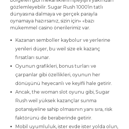
bölgeleri gibi mekaniklerin işleyişini yakından
gözlemleyebilir. Sugar Rush 1000’in tatlı
dünyasına dalmaya ve gerçek parayla
oynamaya hazırsanız, sizin için» «bazı
mükemmel casino önerilerimiz var.
Kazanan semboller kaybolur ve yerlerine
yenileri düşer, bu weil size ek kazanç
fırsatları sunar.
Oyunun grafikleri, bonus turları ve
çarpanlar gibi özellikleri, oyunun her
dönüşünü heyecanlı ve keyifli hale getirir.
Ancak, the woman slot oyunu gibi, Sugar
Rush weil yüksek kazançlar sunma
potansiyeline sahip olmasının yanı sıra, risk
faktörünü de beraberinde getirir.
Mobil uyumluluk, ister evde ister yolda olun,