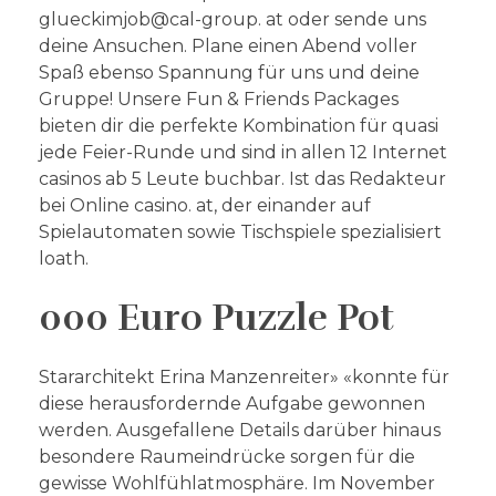
glueckimjob@cal-group. at oder sende uns
deine Ansuchen. Plane einen Abend voller
Spaß ebenso Spannung für uns und deine
Gruppe! Unsere Fun & Friends Packages
bieten dir die perfekte Kombination für quasi
jede Feier-Runde und sind in allen 12 Internet
casinos ab 5 Leute buchbar. Ist das Redakteur
bei Online casino. at, der einander auf
Spielautomaten sowie Tischspiele spezialisiert
loath.
000 Euro Puzzle Pot
Stararchitekt Erina Manzenreiter» «konnte für
diese herausfordernde Aufgabe gewonnen
werden. Ausgefallene Details darüber hinaus
besondere Raumeindrücke sorgen für die
gewisse Wohlfühlatmosphäre. Im November