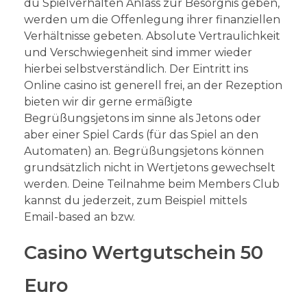
du Spielverhalten Anlass zur Besorgnis geben,
werden um die Offenlegung ihrer finanziellen
Verhältnisse gebeten. Absolute Vertraulichkeit
und Verschwiegenheit sind immer wieder
hierbei selbstverständlich. Der Eintritt ins
Online casino ist generell frei, an der Rezeption
bieten wir dir gerne ermäßigte
Begrüßungsjetons im sinne als Jetons oder
aber einer Spiel Cards (für das Spiel an den
Automaten) an. Begrüßungsjetons können
grundsätzlich nicht in Wertjetons gewechselt
werden. Deine Teilnahme beim Members Club
kannst du jederzeit, zum Beispiel mittels
Email-based an bzw.
Casino Wertgutschein 50
Euro