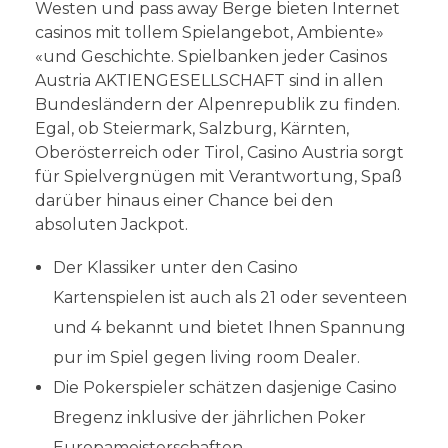
Westen und pass away Berge bieten Internet
casinos mit tollem Spielangebot, Ambiente»
«und Geschichte. Spielbanken jeder Casinos
Austria AKTIENGESELLSCHAFT sind in allen
Bundesländern der Alpenrepublik zu finden.
Egal, ob Steiermark, Salzburg, Kärnten,
Oberösterreich oder Tirol, Casino Austria sorgt
für Spielvergnügen mit Verantwortung, Spaß
darüber hinaus einer Chance bei den
absoluten Jackpot.
Der Klassiker unter den Casino
Kartenspielen ist auch als 21 oder seventeen
und 4 bekannt und bietet Ihnen Spannung
pur im Spiel gegen living room Dealer.
Die Pokerspieler schätzen dasjenige Casino
Bregenz inklusive der jährlichen Poker
Europameisterschaften.