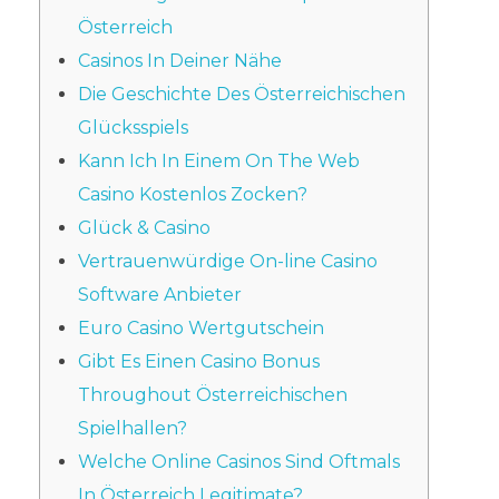
Österreich
Casinos In Deiner Nähe
Die Geschichte Des Österreichischen
Glücksspiels
Kann Ich In Einem On The Web
Casino Kostenlos Zocken?
Glück & Casino
Vertrauenwürdige On-line Casino
Software Anbieter
Euro Casino Wertgutschein
Gibt Es Einen Casino Bonus
Throughout Österreichischen
Spielhallen?
Welche Online Casinos Sind Oftmals
In Österreich Legitimate?