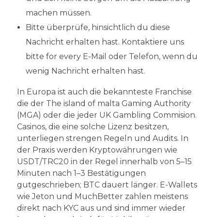
machen müssen.
Bitte überprüfe, hinsichtlich du diese
Nachricht erhalten hast. Kontaktiere uns
bitte for every E-Mail oder Telefon, wenn du
wenig Nachricht erhalten hast.
In Europa ist auch die bekannteste Franchise
die der The island of malta Gaming Authority
(MGA) oder die jeder UK Gambling Commision.
Casinos, die eine solche Lizenz besitzen,
unterliegen strengen Regeln und Audits. In
der Praxis werden Kryptowährungen wie
USDT/TRC20 in der Regel innerhalb von 5–15
Minuten nach 1–3 Bestätigungen
gutgeschrieben; BTC dauert länger. E-Wallets
wie Jeton und MuchBetter zahlen meistens
direkt nach KYC aus und sind immer wieder