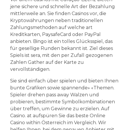
jene sichere und schnelle Art der Bezahlung
mittlerweile an. Sie finden Casinos vor, die
Kryptowährungen neben traditionellen
Zahlungsmethoden auf welche art
Kreditkarten, PaysafeCard oder PayPal
anbieten. Bingo ist ein tolles Glücksspiel, das
für gesellige Runden bekannt ist. Ziel dieses
Spiels ist sera, mit den per Zufall gezogenen
Zahlen Gather auf der Karte zu
vervollständigen.
Sie sind einfach über spielen und bieten Ihnen
bunte Grafiken sowie spannende» «Themen.
Spieler drehen pass away Walzen und
probieren, bestimmte Symbolkombinationen
über treffen, um Gewinne zu erzielen. Auf
Casino. at aufspüren Sie das beste Online
Casino within Österreich im Vergleich. Wir
helfen Ihnen, bei dem genauen Anbieter mit