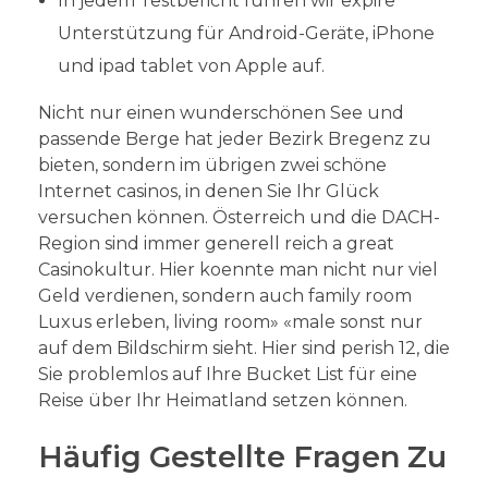
In jedem Testbericht führen wir expire
Unterstützung für Android-Geräte, iPhone
und ipad tablet von Apple auf.
Nicht nur einen wunderschönen See und
passende Berge hat jeder Bezirk Bregenz zu
bieten, sondern im übrigen zwei schöne
Internet casinos, in denen Sie Ihr Glück
versuchen können. Österreich und die DACH-
Region sind immer generell reich a great
Casinokultur. Hier koennte man nicht nur viel
Geld verdienen, sondern auch family room
Luxus erleben, living room» «male sonst nur
auf dem Bildschirm sieht. Hier sind perish 12, die
Sie problemlos auf Ihre Bucket List für eine
Reise über Ihr Heimatland setzen können.
Häufig Gestellte Fragen Zu