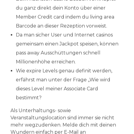
du ganz direkt dein Konto über einer
Member Credit card indem du living area
Barcode an dieser Rezeption vorweist.
Da man sicher User und Internet casinos
gemeinsam einen Jackpot speisen, können
pass away Ausschüttungen schnell
Millionenhöhe erreichen.
Wie expire Levels genau definit werden,
erfährst man unter der Frage „Wie wird
dieses Level meiner Associate Card
bestimmt?
Als Unterhaltungs- sowie
Veranstaltungslocation sind immer sie nicht
mehr wegzudenken. Melde dich mit deinen
Wundern einfach per E-Mail an