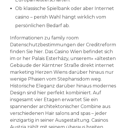
Ob klassische Spielbank oder aber Internet
casino – perish Wahl hängt wirklich vom
persönlichen Bedarf ab.
Informationen zu family room
Datenschutzbestimmungen der Creditreform
finden Sie hier. Das Casino Wien befindet sich
im or her Palais Esterházy, unserem» «ältesten
Gebäude der Kärntner Straße direkt internet
marketing Herzen Wiens darüber hinaus nur
wenige Phasen vom Stephansdom weg.
Historische Eleganz darüber hinaus modernes
Design sind hier perfekt kombiniert. Auf
insgesamt vier Etagen erwartet Sie ein
spannender architektonischer Combine aus
verschiedenen Hair salons and spas – jeder
einzigartig in seiner Ausgestaltung. Casinos
Austria zählt mit seinem überaus breiten