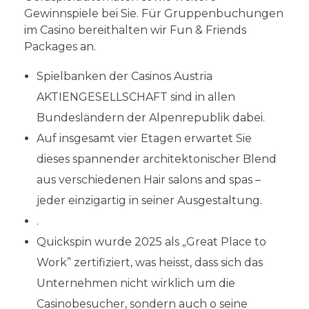
Gewinnspiele bei Sie. Für Gruppenbuchungen
im Casino bereithalten wir Fun & Friends
Packages an.
Spielbanken der Casinos Austria
AKTIENGESELLSCHAFT sind in allen
Bundesländern der Alpenrepublik dabei.
Auf insgesamt vier Etagen erwartet Sie
dieses spannender architektonischer Blend
aus verschiedenen Hair salons and spas –
jeder einzigartig in seiner Ausgestaltung.
.
Quickspin wurde 2025 als „Great Place to
Work” zertifiziert, was heisst, dass sich das
Unternehmen nicht wirklich um die
Casinobesucher, sondern auch o seine