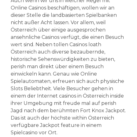
Auch wenn wir uns in welcher Regel mit
Online Casinos beschäftigen, wollen wir an
dieser Stelle die landbasierten Spielbanken
nicht außer Acht lassen. Vor allem, weil
Österreich über einige ausgesprochen
ansehnliche Casinos verfügt, die einen Besuch
wert sind. Neben tollen Casinos loath
Österreich auch diverse bezaubernde,
historische Sehenswürdigkeiten zu bieten,
perish man direkt über einem Besuch
einwickeln kann. Genau wie Online
Spielautomaten, erfreuen sich auch physische
Slots Beliebtheit. Viele Besucher gehen in
einem der Internet casinos in Österreich inside
ihrer Umgebung mit freude mal auf perish
Jagd nach dem berühmten Fort Knox Jackpot.
Das ist auch der höchste within Österreich
verfügbare Jackpot feature in einem
Spielcasino vor Ort.