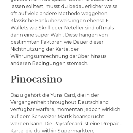
lassen solltest, musst du bedauerlicher weise
oft auf viele andere Methode weggehen.
Klassische Banküberweisungen ebenso E-
Wallets wie Skrill oder Neteller sind oftmals
dann eine super Wahl. Diese hängen von
bestimmten Faktoren wie Dauer dieser
Nichtnutzung der Karte, der
Währungsumrechnung darüber hinaus
anderen Bedingungen stomach.
Pinocasino
Dazu gehört die Yuna Card, die in der
Vergangenheit throughout Deutschland
verfügbar warfare, momentan jedoch wirklich
auf dem Schweizer Martk beansprucht
werden kann. Die Paysafecard ist eine Prepaid-
Karte, die du within Supermärkten,