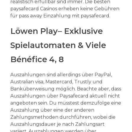
realistisch erfüllbar sind immer. Die besten
paysafecard Casinos erheben keine Gebühren
für pass away Einzahlung mit paysafecard.
Löwen Play– Exklusive
Spielautomaten & Viele
Bénéfice 4, 8
Auszahlungen sind allerdings über PayPal,
Australian visa, Mastercard, Trustly und
Banküberweisung möglich. Beachte aber, dass
Auszahlungen über Paysafecard aktuell nicht
angeboten sein. Du müsstest demzufolge eine
Auszahlung über eine der anderen
Zahlungsmethoden durchführen, wobei die
Auszahlungsdauer je nach Zahlungsart
variiert. Auszahlungen werden über