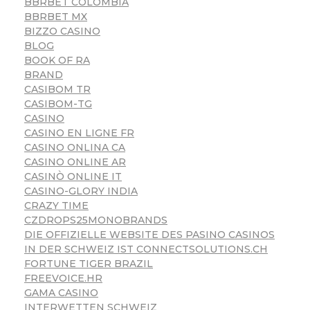
BBRBET COLOMBIA
BBRBET MX
BIZZO CASINO
BLOG
BOOK OF RA
BRAND
CASIBOM TR
CASIBOM-TG
CASINO
CASINO EN LIGNE FR
CASINO ONLINA CA
CASINO ONLINE AR
CASINÒ ONLINE IT
CASINO-GLORY INDIA
CRAZY TIME
CZDROPS25MONOBRANDS
DIE OFFIZIELLE WEBSITE DES PASINO CASINOS
IN DER SCHWEIZ IST CONNECTSOLUTIONS.CH
FORTUNE TIGER BRAZIL
FREEVOICE.HR
GAMA CASINO
INTERWETTEN SCHWEIZ