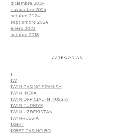
diciembre 2024
noviembre 2024
octubre 2024
septiembre 2024
enero 2023
octubre 2018
CATEGORÍAS
1
1W
1WIN CASINO SPANISH
1WIN INDIA
1WIN OFFICIAL IN RUSSIA
1WIN TURKIYE
1WIN UZBEKISTAN
1WINRUSSIA
1XBET
1XBET CASINO BD