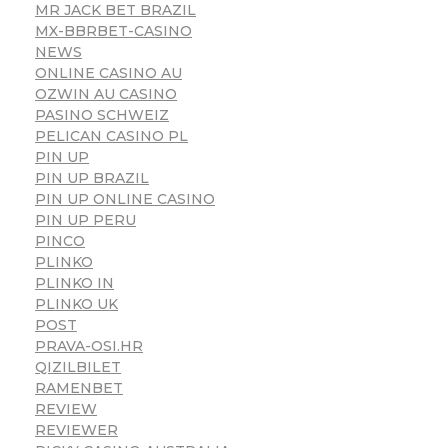
MR JACK BET BRAZIL
MX-BBRBET-CASINO
NEWS
ONLINE CASINO AU
OZWIN AU CASINO
PASINO SCHWEIZ
PELICAN CASINO PL
PIN UP
PIN UP BRAZIL
PIN UP ONLINE CASINO
PIN UP PERU
PINCO
PLINKO
PLINKO IN
PLINKO UK
POST
PRAVA-OSI.HR
QIZILBILET
RAMENBET
REVIEW
REVIEWER