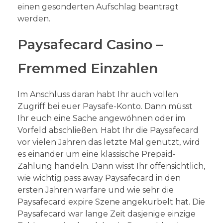
einen gesonderten Aufschlag beantragt
werden.
Paysafecard Casino –
Fremmed Einzahlen
Im Anschluss daran habt Ihr auch vollen
Zugriff bei euer Paysafe-Konto. Dann müsst
Ihr euch eine Sache angewöhnen oder im
Vorfeld abschließen. Habt Ihr die Paysafecard
vor vielen Jahren das letzte Mal genutzt, wird
es einander um eine klassische Prepaid-
Zahlung handeln. Dann wisst Ihr offensichtlich,
wie wichtig pass away Paysafecard in den
ersten Jahren warfare und wie sehr die
Paysafecard expire Szene angekurbelt hat. Die
Paysafecard war lange Zeit dasjenige einzige