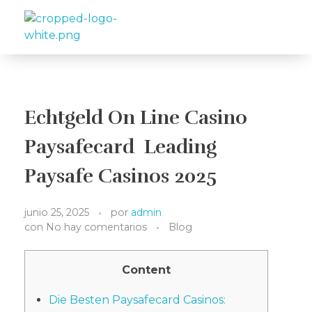
Travelea
Echtgeld On Line Casino
Paysafecard ️ Leading
Paysafe Casinos 2025
junio 25, 2025
por
admin
con
No hay comentarios
Blog
Content
Die Besten Paysafecard Casinos: