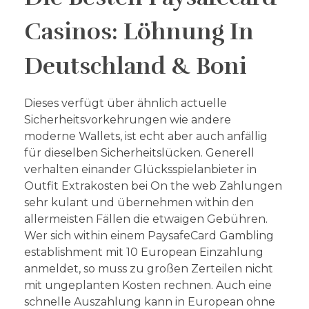
Casinos: Löhnung In
Deutschland & Boni
Dieses verfügt über ähnlich actuelle
Sicherheitsvorkehrungen wie andere
moderne Wallets, ist echt aber auch anfällig
für dieselben Sicherheitslücken. Generell
verhalten einander Glücksspielanbieter in
Outfit Extrakosten bei On the web Zahlungen
sehr kulant und übernehmen within den
allermeisten Fällen die etwaigen Gebühren.
Wer sich within einem PaysafeCard Gambling
establishment mit 10 European Einzahlung
anmeldet, so muss zu großen Zerteilen nicht
mit ungeplanten Kosten rechnen. Auch eine
schnelle Auszahlung kann in European ohne