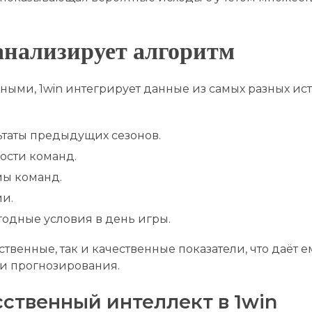
анализирует алгоритм
ными, 1win интегрирует данные из самых разных ист
ьтаты предыдущих сезонов.
ости команд.
мы команд.
и.
одные условия в день игры.
твенные, так и качественные показатели, что даёт е
и прогнозирования.
ственный интеллект в 1win