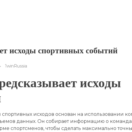
ает исходы спортивных событий
1winRussia
редсказывает исходы
й
я спортивных исходов основан на использовании к
ъемов данных. Он собирает информацию о командах
рме спортсменов, чтобы сделать максимально точны