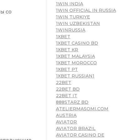
1WIN INDIA
1WIN OFFICIAL IN RUSSIA
ы со
1WIN TURKIYE
1WIN UZBEKISTAN
1WINRUSSIA
1XBET
1XBET CASINO BD
1XBET KR
1XBET MALAYSIA
1XBET MOROCCO
1XBET PT
1XBET RUSSIAN1
22BET
22BET BD
22BET IT
888STARZ BD
ATELIERMASOMI.COM
AUSTRIA
AVIATOR
AVIATOR BRAZIL
AVIATOR CASINO DE