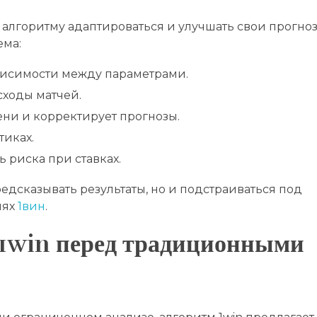
алгоритму адаптироваться и улучшать свои прогноз
ема:
висимости между параметрами.
сходы матчей.
ни и корректирует прогнозы.
тиках.
 риска при ставках.
редсказывать результаты, но и подстраиваться под
иях
1вин
.
1win перед традиционными