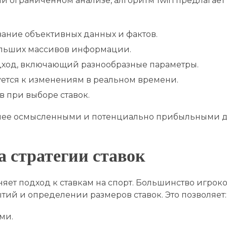
или ограниченном анализе, алгоритм 1win предлагае
ание объективных данных и фактов.
ольших массивов информации.
дход, включающий разнообразные параметры.
ется к изменениям в реальном времени.
 при выборе ставок.
более осмысленными и потенциально прибыльными 
а стратегии ставок
ет подход к ставкам на спорт. Большинство игроко
ий и определении размеров ставок. Это позволяет:
ми.