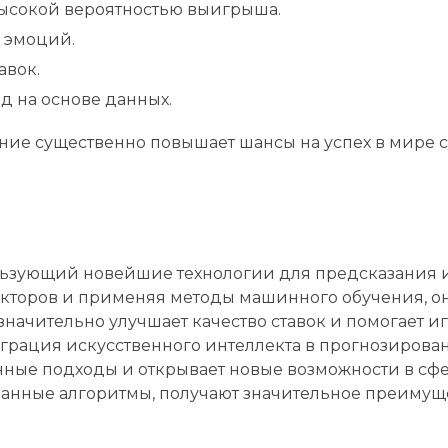
высокой вероятностью выигрыша.
 эмоций.
авок.
д на основе данных.
ние существенно повышает шансы на успех в мире 
ользующий новейшие технологии для предсказания 
кторов и применяя методы машинного обучения, он
значительно улучшает качество ставок и помогает и
рация искусственного интеллекта в прогнозирова
ные подходы и открывает новые возможности в сфер
анные алгоритмы, получают значительное преимущ