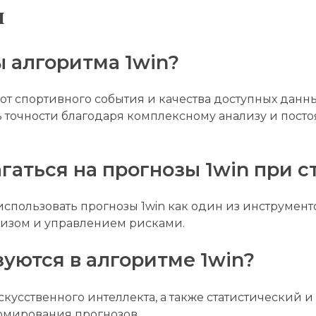
ы
ы алгоритма 1win?
от спортивного события и качества доступных данны
 точности благодаря комплексному анализу и пост
гаться на прогнозы 1win при с
использовать прогнозы 1win как один из инструмент
ализом и управлением рисками.
зуются в алгоритме 1win?
кусственного интеллекта, а также статистический и
рмирования прогнозов.