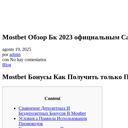
Mostbet Обзор Бк 2023 официальным С
agosto 19, 2025
por
admin
con
No hay comentarios
Blog
Mostbet Бонусы Как Получить только 
Content
Сравнение Депозитных И
Бездепозитных Бонусов В Mostbet
Условия а Правила Использования
Промокодов