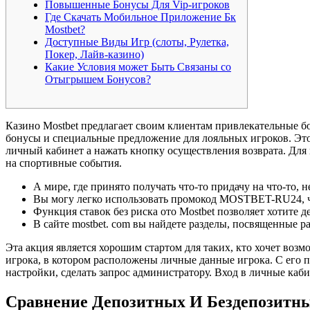
Повышенные Бонусы Для Vip-игроков
Где Скачать Мобильное Приложение Бк
Mostbet?
Доступные Виды Игр (слоты, Рулетка,
Покер, Лайв-казино)
Какие Условия может Быть Связаны со
Отыгрышем Бонусов?
Казино Mostbet предлагает своим клиентам привлекательные 
бонусы и специальные предложение для лояльных игроков. Это
личный кабинет а нажать кнопку осуществления возврата. Для в
на спортивные события.
А мире, где принято получать что-то придачу на что-то
Вы могу легко использовать промокод MOSTBET-RU24, чт
Функция ставок без риска ото Mostbet позволяет хотите де
В сайте mostbet. com вы найдете разделы, посвященные ра
Эта акция является хорошим стартом для таких, кто хочет воз
игрока, в котором расположены личные данные игрока. С его 
настройки, сделать запрос администратору. Вход в личные каб
Сравнение Депозитных И Бездепозитны