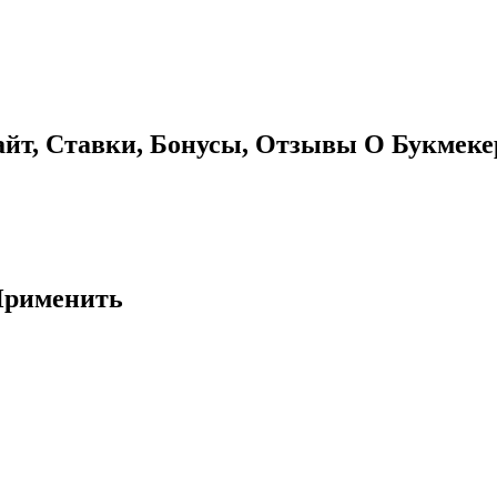
айт, Ставки, Бонусы, Отзывы О Букмеке
Применить