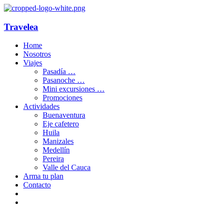
Travelea
Home
Nosotros
Viajes
Pasadía
…
Pasanoche
…
Mini excursiones
…
Promociones
Actividades
Buenaventura
Eje cafetero
Huila
Manizales
Medellín
Pereira
Valle del Cauca
Arma tu plan
Contacto