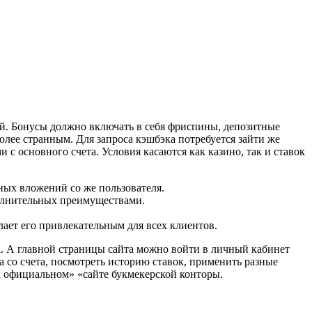
й. Бонусы должно включать в себя фриспины, депозитные
лее странным. Для запроса кэшбэка потребуется зайти же
 с основного счета. Условия касаются как казино, так и ставок
ных вложений со же пользователя.
полнительных преимуществами.
елает его привлекательным для всех клиентов.
ла. А главной страницы сайта можно войти в личный кабинет
 со счета, посмотреть историю ставок, применить разные
а официальном» «сайте букмекерской конторы.