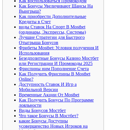
Как воспользоваться Промокодом
Как Бонусы Увеличивают Шансы На
Выигрыш?
Как приобрести Дополнительные
Кредиты в Счет
виды Ставок На Спорт В Mostbet
(ординары, Экспрессы, Системы)
Лучшие Стратегии для Быстрого
Отыгрыша Бонусов
Фрибеты Mostbet: Условия получения И
Использования
Безедпозитные Бонусы Казино Мостбет
или Регистрации И Промокоды 2025
Фриспины ним Пополнение Счета
Как Получить Фриспины В Mostbet
Online?
Доступность Ставок И Игр а
Мобильной Версии
Временные Акции От Mostbet
Как Получить Бонусы По Программе
лояльности
Виды Бонусов Мостбет
Что такое Бонусы В Мостбет?
какие Бонусы Доступны
усовершенство Новых Игроков на