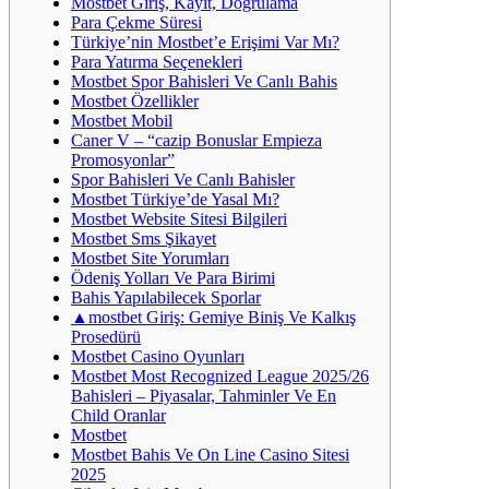
Mostbet Giriş, Kayıt, Doğrulama
Para Çekme Süresi
Türkiye’nin Mostbet’e Erişimi Var Mı?
Para Yatırma Seçenekleri
Mostbet Spor Bahisleri Ve Canlı Bahis
Mostbet Özellikler
Mostbet Mobil
Caner V – “cazip Bonuslar Empieza
Promosyonlar”
Spor Bahisleri Ve Canlı Bahisler
Mostbet Türkiye’de Yasal Mı?
Mostbet Website Sitesi Bilgileri
Mostbet Sms Şikayet
Mostbet Site Yorumları
Ödeniş Yolları Ve Para Birimi
Bahis Yapılabilecek Sporlar
▲mostbet Giriş: Gemiye Biniş Ve Kalkış
Prosedürü
Mostbet Casino Oyunları
Mostbet Most Recognized League 2025/26
Bahisleri – Piyasalar, Tahminler Ve En
Child Oranlar
Mostbet
Mostbet Bahis Ve On Line Casino Sitesi
2025