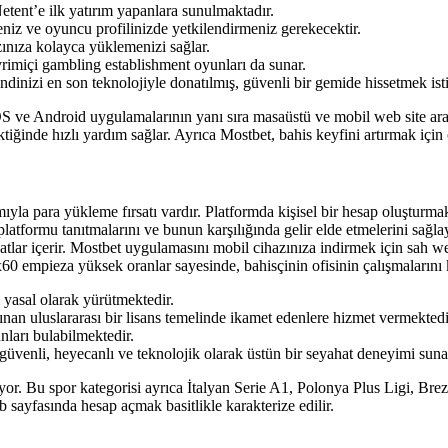
etent’e ilk yatırım yapanlara sunulmaktadır.
niz ve oyuncu profilinizde yetkilendirmeniz gerekecektir.
nıza kolayca yüklemenizi sağlar.
rimiçi gambling establishment oyunları da sunar.
inizi en son teknolojiyle donatılmış, güvenli bir gemide hissetmek istiy
 ve Android uygulamalarının yanı sıra masaüstü ve mobil web site aracıl
iğinde hızlı yardım sağlar. Ayrıca Mostbet, bahis keyfini artırmak için 
yla para yükleme fırsatı vardır. Platformda kişisel bir hesap oluşturmak
 platformu tanıtmalarını ve bunun karşılığında gelir elde etmelerini sağl
rsatlar içerir. Mostbet uygulamasını mobil cihazınıza indirmek için sah w
empieza yüksek oranlar sayesinde, bahisçinin ofisinin çalışmalarını k
 yasal olarak yürütmektedir.
ınan uluslararası bir lisans temelinde ikamet edenlere hizmet vermektedi
nları bulabilmektedir.
 güvenli, heyecanlı ve teknolojik olarak üstün bir seyahat deneyimi sunan 
iyor. Bu spor kategorisi ayrıca İtalyan Serie A1, Polonya Plus Ligi, Br
 sayfasında hesap açmak basitlikle karakterize edilir.