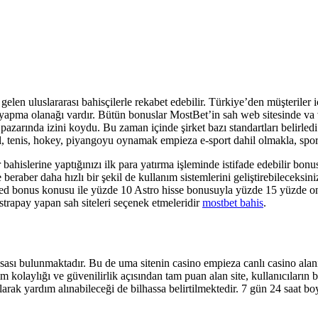
gelen uluslararası bahisçilerle rekabet edebilir. Türkiye’den müşteriler
s yapma olanağı vardır. Bütün bonuslar MostBet’in sah web sitesinde va
pazarında izini koydu. Bu zaman içinde şirket bazı standartları belirle
ol, tenis, hokey, piyangoyu oynamak empieza e-sport dahil olmakla, spo
hislerine yaptığınızı ilk para yatırma işleminde istifade edebilir bonus
le beraber daha hızlı bir şekil de kullanım sistemlerini geliştirebileceks
 bonus konusu ile yüzde 10 Astro hisse bonusuyla yüzde 15 yüzde on g
trapay yapan sah siteleri seçenek etmeleridir
mostbet bahis
.
ası bulunmaktadır. Bu de uma sitenin casino empieza canlı casino alanın
m kolaylığı ve güvenilirlik açısından tam puan alan site, kullanıcılar
olarak yardım alınabileceği de bilhassa belirtilmektedir. 7 gün 24 saat b