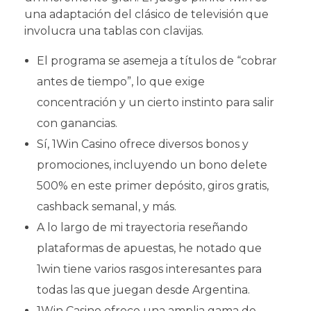
una adaptación del clásico de televisión que
involucra una tablas con clavijas.
El programa se asemeja a títulos de “cobrar
antes de tiempo”, lo que exige
concentración y un cierto instinto para salir
con ganancias.
Sí, 1Win Casino ofrece diversos bonos y
promociones, incluyendo un bono delete
500% en este primer depósito, giros gratis,
cashback semanal, y más.
A lo largo de mi trayectoria reseñando
plataformas de apuestas, he notado que
1win tiene varios rasgos interesantes para
todas las que juegan desde Argentina.
1Win Casino ofrece una amplia gama de