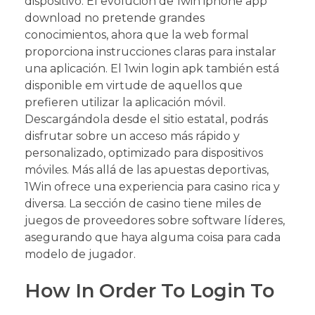
dispositivo. El evolución de 1win iphone app
download no pretende grandes
conocimientos, ahora que la web formal
proporciona instrucciones claras para instalar
una aplicación. El 1win login apk también está
disponible em virtude de aquellos que
prefieren utilizar la aplicación móvil.
Descargándola desde el sitio estatal, podrás
disfrutar sobre un acceso más rápido y
personalizado, optimizado para dispositivos
móviles. Más allá de las apuestas deportivas,
1Win ofrece una experiencia para casino rica y
diversa. La sección de casino tiene miles de
juegos de proveedores sobre software líderes,
asegurando que haya alguma coisa para cada
modelo de jugador.
How In Order To Login To