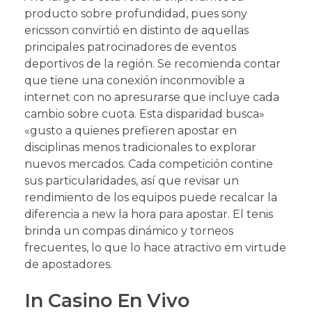
producto sobre profundidad, pues sony
ericsson convirtió en distinto de aquellas
principales patrocinadores de eventos
deportivos de la región. Se recomienda contar
que tiene una conexión inconmovible a
internet con no apresurarse que incluye cada
cambio sobre cuota. Esta disparidad busca»
«gusto a quienes prefieren apostar en
disciplinas menos tradicionales to explorar
nuevos mercados. Cada competición contine
sus particularidades, así que revisar un
rendimiento de los equipos puede recalcar la
diferencia a new la hora para apostar. El tenis
brinda un compas dinámico y torneos
frecuentes, lo que lo hace atractivo em virtude
de apostadores.
In Casino En Vivo