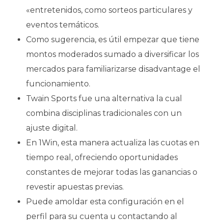
«entretenidos, como sorteos particulares y
eventos temáticos.
Como sugerencia, es útil empezar que tiene
montos moderados sumado a diversificar los
mercados para familiarizarse disadvantage el
funcionamiento.
Twain Sports fue una alternativa la cual
combina disciplinas tradicionales con un
ajuste digital.
En 1Win, esta manera actualiza las cuotas en
tiempo real, ofreciendo oportunidades
constantes de mejorar todas las ganancias o
revestir apuestas previas.
Puede amoldar esta configuración en el
perfil para su cuenta u contactando al