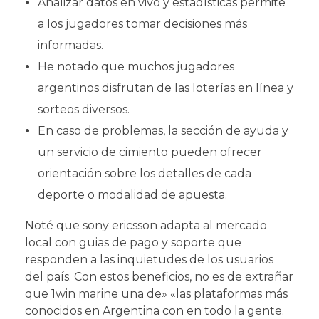
Analizar datos en vivo y estadísticas permite
a los jugadores tomar decisiones más
informadas.
He notado que muchos jugadores
argentinos disfrutan de las loterías en línea y
sorteos diversos.
En caso de problemas, la sección de ayuda y
un servicio de cimiento pueden ofrecer
orientación sobre los detalles de cada
deporte o modalidad de apuesta.
Noté que sony ericsson adapta al mercado
local con guias de pago y soporte que
responden a las inquietudes de los usuarios
del país. Con estos beneficios, no es de extrañar
que 1win marine una de» «las plataformas más
conocidos en Argentina con en todo la gente.