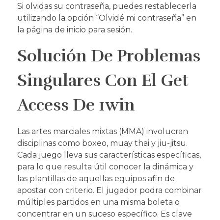
Si olvidas su contraseña, puedes restablecerla
utilizando la opción “Olvidé mi contraseña” en
la página de inicio para sesión.
Solución De Problemas
Singulares Con El Get
Access De 1win
Las artes marciales mixtas (MMA) involucran
disciplinas como boxeo, muay thai y jiu-jitsu.
Cada juego lleva sus características específicas,
para lo que resulta útil conocer la dinámica y
las plantillas de aquellas equipos afin de
apostar con criterio. El jugador podra combinar
múltiples partidos en una misma boleta o
concentrar en un suceso específico. Es clave