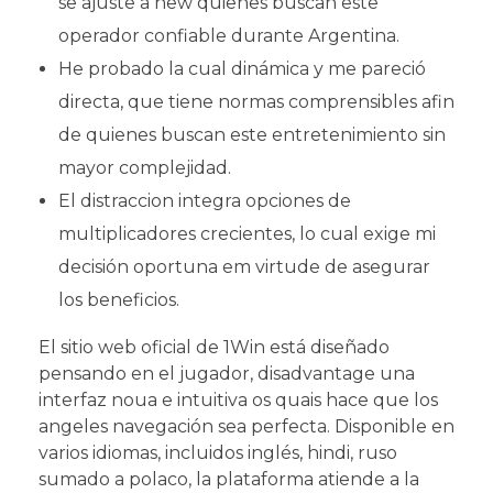
se ajuste a new quienes buscan este
operador confiable durante Argentina.
He probado la cual dinámica y me pareció
directa, que tiene normas comprensibles afin
de quienes buscan este entretenimiento sin
mayor complejidad.
El distraccion integra opciones de
multiplicadores crecientes, lo cual exige mi
decisión oportuna em virtude de asegurar
los beneficios.
El sitio web oficial de 1Win está diseñado
pensando en el jugador, disadvantage una
interfaz noua e intuitiva os quais hace que los
angeles navegación sea perfecta. Disponible en
varios idiomas, incluidos inglés, hindi, ruso
sumado a polaco, la plataforma atiende a la