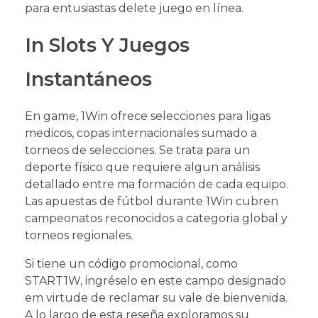
para entusiastas delete juego en línea.
In Slots Y Juegos
Instantáneos
En game, 1Win ofrece selecciones para ligas
medicos, copas internacionales sumado a
torneos de selecciones. Se trata para un
deporte físico que requiere algun análisis
detallado entre ma formación de cada equipo.
Las apuestas de fútbol durante 1Win cubren
campeonatos reconocidos a categoria global y
torneos regionales.
Si tiene un código promocional, como
START1W, ingréselo en este campo designado
em virtude de reclamar su vale de bienvenida.
A lo largo de esta reseña exploramos su