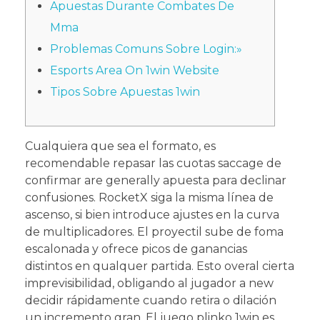
Apuestas Durante Combates De
Mma
Problemas Comuns Sobre Login:»
Esports Area On 1win Website
Tipos Sobre Apuestas 1win
Cualquiera que sea el formato, es
recomendable repasar las cuotas saccage de
confirmar are generally apuesta para declinar
confusiones. RocketX siga la misma línea de
ascenso, si bien introduce ajustes en la curva
de multiplicadores. El proyectil sube de foma
escalonada y ofrece picos de ganancias
distintos en qualquer partida. Esto overal cierta
imprevisibilidad, obligando al jugador a new
decidir rápidamente cuando retira o dilación
un incremento gran. El juego plinko 1win es