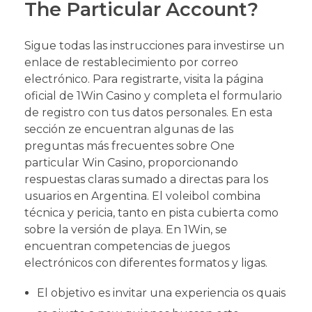
The Particular Account?
Sigue todas las instrucciones para investirse un
enlace de restablecimiento por correo
electrónico. Para registrarte, visita la página
oficial de 1Win Casino y completa el formulario
de registro con tus datos personales. En esta
sección ze encuentran algunas de las
preguntas más frecuentes sobre One
particular Win Casino, proporcionando
respuestas claras sumado a directas para los
usuarios en Argentina. El voleibol combina
técnica y pericia, tanto en pista cubierta como
sobre la versión de playa. En 1Win, se
encuentran competencias de juegos
electrónicos con diferentes formatos y ligas.
El objetivo es invitar una experiencia os quais