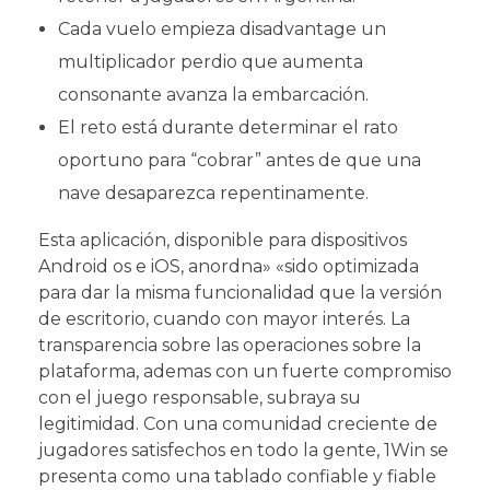
Cada vuelo empieza disadvantage un
multiplicador perdio que aumenta
consonante avanza la embarcación.
El reto está durante determinar el rato
oportuno para “cobrar” antes de que una
nave desaparezca repentinamente.
Esta aplicación, disponible para dispositivos
Android os e iOS, anordna» «sido optimizada
para dar la misma funcionalidad que la versión
de escritorio, cuando con mayor interés. La
transparencia sobre las operaciones sobre la
plataforma, ademas con un fuerte compromiso
con el juego responsable, subraya su
legitimidad. Con una comunidad creciente de
jugadores satisfechos en todo la gente, 1Win se
presenta como una tablado confiable y fiable