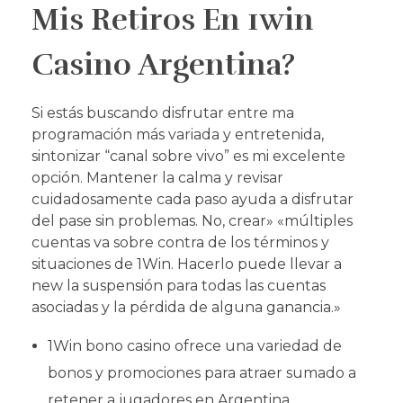
Mis Retiros En 1win
Casino Argentina?
Si estás buscando disfrutar entre ma
programación más variada y entretenida,
sintonizar “canal sobre vivo” es mi excelente
opción. Mantener la calma y revisar
cuidadosamente cada paso ayuda a disfrutar
del pase sin problemas. No, crear» «múltiples
cuentas va sobre contra de los términos y
situaciones de 1Win. Hacerlo puede llevar a
new la suspensión para todas las cuentas
asociadas y la pérdida de alguna ganancia.»
1Win bono casino ofrece una variedad de
bonos y promociones para atraer sumado a
retener a jugadores en Argentina.