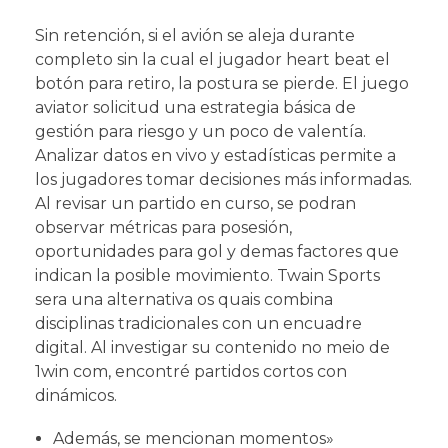
Sin retención, si el avión se aleja durante
completo sin la cual el jugador heart beat el
botón para retiro, la postura se pierde. El juego
aviator solicitud una estrategia básica de
gestión para riesgo y un poco de valentía.
Analizar datos en vivo y estadísticas permite a
los jugadores tomar decisiones más informadas.
Al revisar un partido en curso, se podran
observar métricas para posesión,
oportunidades para gol y demas factores que
indican la posible movimiento. Twain Sports
sera una alternativa os quais combina
disciplinas tradicionales con un encuadre
digital. Al investigar su contenido no meio de
1win com, encontré partidos cortos con
dinámicos.
Además, se mencionan momentos»