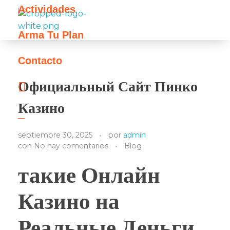
Actividades
Arma Tu Plan
Travelea
Contacto
Официальный Сайт Пинко
Казино
septiembre 30, 2025
por
admin
con
No hay comentarios
Blog
такие Онлайн
Казино на
Реальные Деньги