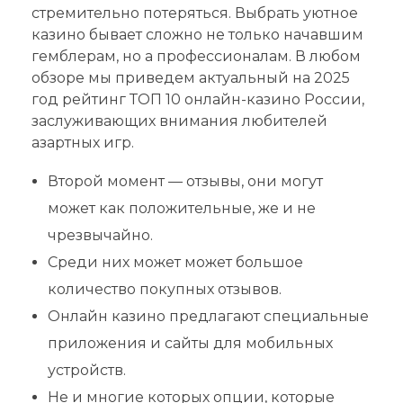
стремительно потеряться. Выбрать уютное
казино бывает сложно не только начавшим
гемблерам, но а профессионалам. В любом
обзоре мы приведем актуальный на 2025
год рейтинг ТОП 10 онлайн-казино России,
заслуживающих внимания любителей
азартных игр.
Второй момент — отзывы, они могут
может как положительные, же и не
чрезвычайно.
Среди них может может большое
количество покупных отзывов.
Онлайн казино предлагают специальные
приложения и сайты для мобильных
устройств.
Не и многие которых опции, которые