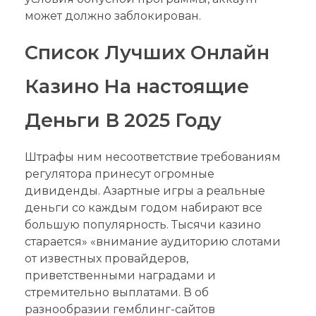
может должно заблокирован.
Список Лучших Онлайн
Казино На настоящие
Деньги В 2025 Году
Штрафы ним несоответствие требованиям
регулятора принесут огромные
дивиденды. Азартные игры а реальные
деньги со каждым годом набирают все
большую популярность. Тысячи казино
старается» «внимание аудиторию слотами
от известных провайдеров,
приветственными наградами и
стремительно выплатами. В об
разнообразии гемблинг-сайтов