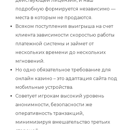
действующей лицензии, и наш
подробную формируется независимо —
места в которым не продаются.
Всяком поступления выигрыша на счет
клиента зависимости скоростью работы
платежной системы и займет от
нескольких времени до нескольких
мгновений.
Но одно обязательное требование для
онлайн казино – это адаптация сайта под
мобильные устройства.
Советует игрокам высокий уровень
анонимности, безопасности же
оперативность транзакций,
минимизируя вмешательство третьих