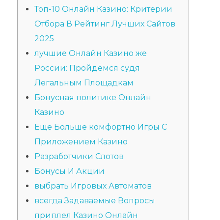
Топ-10 Онлайн Казино: Критерии
Отбора В Рейтинг Лучших Сайтов
2025
лучшие Онлайн Казино же
России: Пройдёмся судя
Легальным Площадкам
Бонусная политике Онлайн
Казино
Еще Больше комфортно Игры С
Приложением Казино
Разработчики Слотов
Бонусы И Акции
выбрать Игровых Автоматов
всегда Задаваемые Вопросы
приплел Казино Онлайн