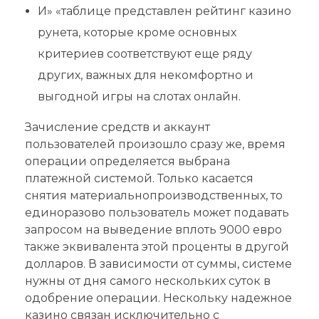
И» «таблице представлен рейтинг казино
рунета, которые кроме основных
критериев соответствуют еще ряду
других, важных для некомфортно и
выгодной игры на слотах онлайн.
Зачисление средств и аккаунт
пользователей произошло сразу же, время
операции определяется выбрана
платежной системой. Только касается
снятия материальнопроизводственных, то
единоразово пользователь может подавать
запросом на выведение вплоть 9000 евро
также эквивалента этой проценты в другой
долларов. В зависимости от суммы, системе
нужны от дня самого нескольких суток в
одобрение операции. Нескольку надежное
казино связан исключительно с