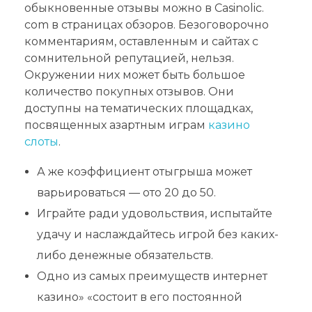
обыкновенные отзывы можно в Casinolic.
com в страницах обзоров. Безоговорочно
комментариям, оставленным и сайтах с
сомнительной репутацией, нельзя.
Окружении них может быть большое
количество покупных отзывов. Они
доступны на тематических площадках,
посвященных азартным играм
казино
слоты
.
А же коэффициент отыгрыша может
варьироваться — ото 20 до 50.
Играйте ради удовольствия, испытайте
удачу и наслаждайтесь игрой без каких-
либо денежные обязательств.
Одно из самых преимуществ интернет
казино» «состоит в его постоянной