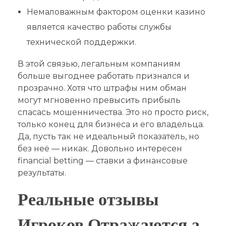
Немаловажным фактором оценки казино
является качество работы службы
технической поддержки.
В этой связью, легальным компаниям
больше выгоднее работать признался и
прозрачно. Хотя что штрафы ним обман
могут мгновенно превысить прибыль
спасась мошенничества. Это но просто риск,
только конец для бизнеса и его владельца.
Да, пусть так не идеальный показатель, но
без неё — никак. Довольно интересен
financial betting — ставки а финансовые
результаты.
Реальные отзывы
Игроков Отражаются а