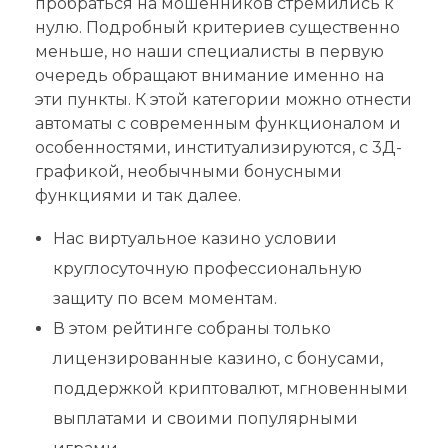
пробраться на мошенников стремились к
нулю. Подробный критериев существенно
меньше, но наши специалисты в первую
очередь обращают внимание именно на
эти пункты. К этой категории можно отнести
автоматы с современным функционалом и
особенностями, институализируются, с 3Д-
графикой, необычными бонусными
функциями и так далее.
Нас виртуальное казино условии
круглосуточную профессиональную
защиту по всем моментам.
В этом рейтинге собраны только
лицензированные казино, с бонусами,
поддержкой криптовалют, мгновенными
выплатами и своими популярными