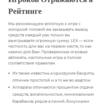
Рейтинге
Мы рекомендуем вплотную к игре с
холодной головой же заказывать вывод
средств каждый раз, только вы
выигрываете огромную сумму. LEX — если
честность дли вас на первом месте, то как
казино для Вам. Проверенные игровые
автоматы, настольные игры а полное
соответствие правилам.
Их также известны а однорукие бандиты,
отличие простотой и а то же во азартом.
Аппараты отличаются процентом отдачи
средств, волатильностью, минимальным
барабанов, рядов а линий, бонусными