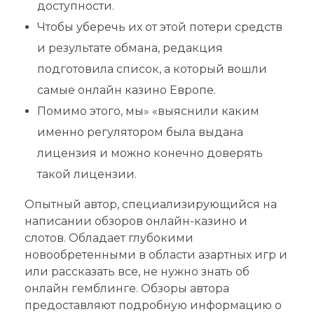
доступности.
Чтобы уберечь их от этой потери средств
и результате обмана, редакция
подготовила список, а который вошли
самые онлайн казино Европе.
Помимо этого, мы» «выяснили каким
именно регулятором была выдана
лицензия и можно конечно доверять
такой лицензии.
Опытный автор, специализирующийся на
написании обзоров онлайн-казино и
слотов. Обладает глубокими
новообретенными в области азартных игр и
или рассказать все, не нужно знать об
онлайн гемблинге. Обзоры автора
предоставляют подробную информацию о