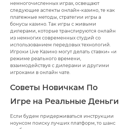
немногочисленных играх, освещают
следующие аспекты онлайн-казино, те как
платежные методы, стратегии игры а
бонусы казино. Так игры с живыми
дилерами, которые транслируются онлайн
из немногих современных студий со
использованием передовых технологий.
Игроки Live Казино могут делать ставки» «и
режиме реального времени,
взаимодействуя с дилерами и другими
игроками в онлайн чате.
Советы Новичкам По
Игре на Реальные Деньги
Если будем придерживаться инструкции
ноунсом поиску лучших платформ, то шанс