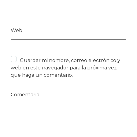
Web
Guardar mi nombre, correo electrónico y
web en este navegador para la próxima vez
que haga un comentario.
Comentario