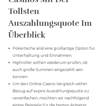
Tollsten
Auszahlungsquote Im
Überblick
Pokertische sind eine großartige Option für
Unterhaltung und Einnahmen.
Highroller sollten wiederum prüfen, ob
auch große Summen eingezahlt sein
können.
Um den Online-Casino-Vergleich within
Bezug auf expire Auszahlungsquote zu
vereinfachen, möchten wir nachfolgend
einige Beispiele für die besten Anbieter