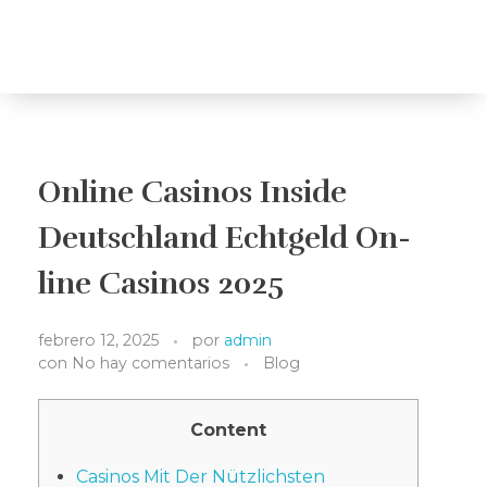
Travelea
Online Casinos Inside
Deutschland Echtgeld On-
line Casinos 2025
febrero 12, 2025
por
admin
con
No hay comentarios
Blog
Content
Casinos Mit Der Nützlichsten