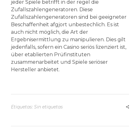
jeder Spiele betrifft in der regel die
Zufallszahlengeneratoren. Diese
Zufallszahlengeneratoren sind bei geeigneter
Beschaffenheit afgjort unbestechlich. Es ist
auch nicht möglich, die Art der
Ergebnisermittlung zu manipulieren. Dies gilt
jedenfalls, sofern ein Casino seriös lizenziert ist,
über etablierten Prüfinstituten
zusammenarbeitet und Spiele seriöser
Hersteller anbietet.
Etiquetas: Sin etiquetas