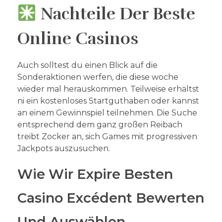
Nachteile Der Beste
Online Casinos
Auch solltest du einen Blick auf die
Sonderaktionen werfen, die diese woche
wieder mal herauskommen. Teilweise erhältst
ni ein kostenloses Startguthaben oder kannst
an einem Gewinnspiel teilnehmen. Die Suche
entsprechend dem ganz großen Reibach
treibt Zocker an, sich Games mit progressiven
Jackpots auszusuchen.
Wie Wir Expire Besten
Casino Excédent Bewerten
Und Auswählen