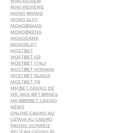
MINI-REVIEW
MINI-REVIEWS
MONO BRAND
MONO SLOT
MONOBRAND
MONOBREND
MONOGAME
MONOSLOT
MOSTBET
MOSTBET GR
MOSTBET ITALY
MOSTBET NORWAY
MOSTBET RUSSIA
MOSTBET TR
MR BET CASINO DE
MR JACK BET BRAZIL
MX-BBRBET-CASINO
NEWS
ONLINE CASINO AU
OZWIN AU CASINO
PASINO SCHWEIZ
PELICAN CASINO PL