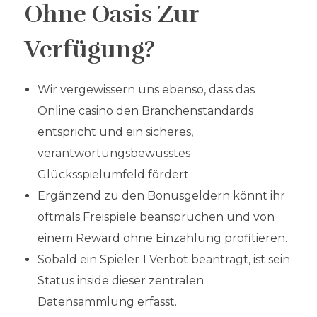
Ohne Oasis Zur
Verfügung?
Wir vergewissern uns ebenso, dass das
Online casino den Branchenstandards
entspricht und ein sicheres,
verantwortungsbewusstes
Glücksspielumfeld fördert.
Ergänzend zu den Bonusgeldern könnt ihr
oftmals Freispiele beanspruchen und von
einem Reward ohne Einzahlung profitieren.
Sobald ein Spieler 1 Verbot beantragt, ist sein
Status inside dieser zentralen
Datensammlung erfasst.