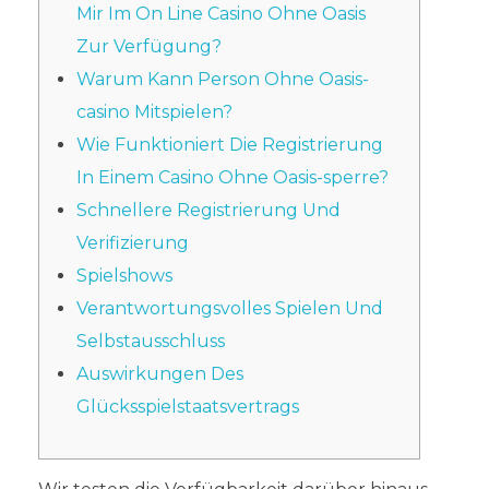
Mir Im On Line Casino Ohne Oasis
Zur Verfügung?
Warum Kann Person Ohne Oasis-
casino Mitspielen?
Wie Funktioniert Die Registrierung
In Einem Casino Ohne Oasis-sperre?
Schnellere Registrierung Und
Verifizierung
Spielshows
Verantwortungsvolles Spielen Und
Selbstausschluss
Auswirkungen Des
Glücksspielstaatsvertrags