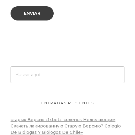
ENTRADAS RECIENTES
старых Версия «1xbet»: соленск Нежелающим
Скачать лакированную Старую Версию? Colegio
De Biólogas Y Biólogos De Chile»