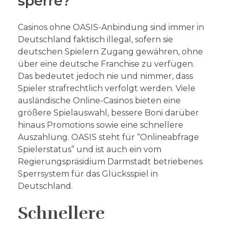
sperre?
Casinos ohne OASIS-Anbindung sind immer in
Deutschland faktisch illegal, sofern sie
deutschen Spielern Zugang gewähren, ohne
über eine deutsche Franchise zu verfügen.
Das bedeutet jedoch nie und nimmer, dass
Spieler strafrechtlich verfolgt werden. Viele
ausländische Online-Casinos bieten eine
größere Spielauswahl, bessere Boni darüber
hinaus Promotions sowie eine schnellere
Auszahlung. OASIS steht für “Onlineabfrage
Spielerstatus” und ist auch ein vom
Regierungspräsidium Darmstadt betriebenes
Sperrsystem für das Glücksspiel in
Deutschland.
Schnellere