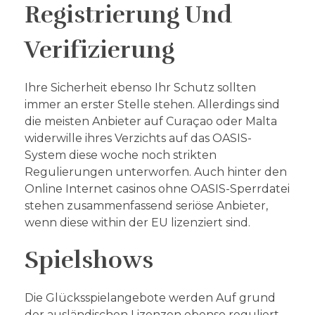
Registrierung Und
Verifizierung
Ihre Sicherheit ebenso Ihr Schutz sollten
immer an erster Stelle stehen. Allerdings sind
die meisten Anbieter auf Curaçao oder Malta
widerwille ihres Verzichts auf das OASIS-
System diese woche noch strikten
Regulierungen unterworfen. Auch hinter den
Online Internet casinos ohne OASIS-Sperrdatei
stehen zusammenfassend seriöse Anbieter,
wenn diese within der EU lizenziert sind.
Spielshows
Die Glücksspielangebote werden Auf grund
der ausländischen Lizenzen ebenso reguliert