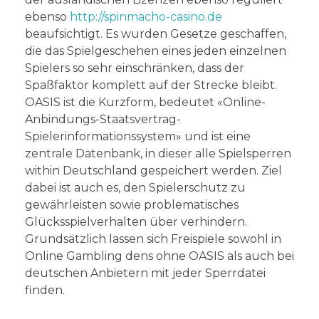
ebenso
http://spinmacho-casino.de
beaufsichtigt. Es wurden Gesetze geschaffen,
die das Spielgeschehen eines jeden einzelnen
Spielers so sehr einschränken, dass der
Spaßfaktor komplett auf der Strecke bleibt.
OASIS ist die Kurzform, bedeutet «Online-
Anbindungs-Staatsvertrag-
Spielerinformationssystem» und ist eine
zentrale Datenbank, in dieser alle Spielsperren
within Deutschland gespeichert werden. Ziel
dabei ist auch es, den Spielerschutz zu
gewährleisten sowie problematisches
Glücksspielverhalten über verhindern.
Grundsätzlich lassen sich Freispiele sowohl in
Online Gambling dens ohne OASIS als auch bei
deutschen Anbietern mit jeder Sperrdatei
finden.