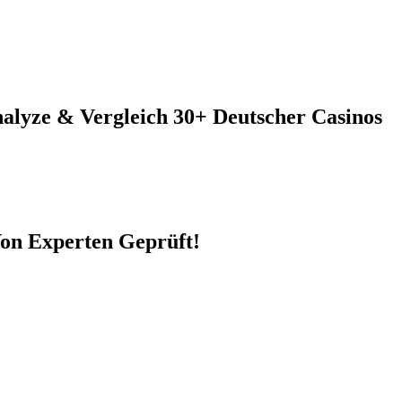
alyze & Vergleich 30+ Deutscher Casinos
Von Experten Geprüft!