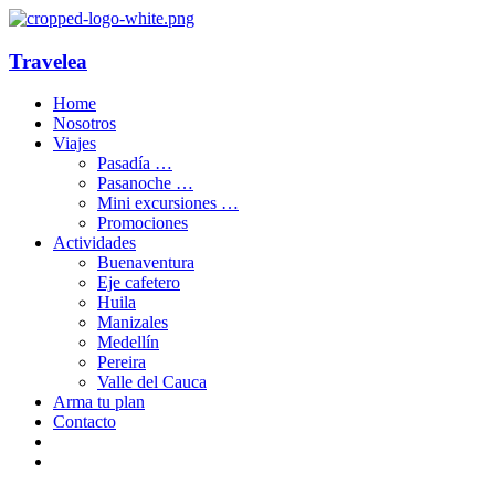
Travelea
Home
Nosotros
Viajes
Pasadía
…
Pasanoche
…
Mini excursiones
…
Promociones
Actividades
Buenaventura
Eje cafetero
Huila
Manizales
Medellín
Pereira
Valle del Cauca
Arma tu plan
Contacto