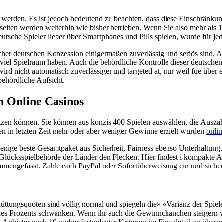
 werden. Es ist jedoch bedeutend zu beachten, dass diese Einschränkun
seiten werden weiterhin wie bisher betrieben. Wenn Sie also mehr als 
sche Spieler lieber über Smartphones und Pills spielen, wurde für jede
her deutschen Konzession einigermaßen zuverlässig und seriös sind. Al
el Spielraum haben. Auch die behördliche Kontrolle dieser deutschen L
rd nicht automatisch zuverlässiger und targeted at, nur weil fue über
behördliche Aufsicht.
 Online Casinos
nutzen können. Sie können aus konzis 400 Spielen auswählen, die Auszahl
en in letzten Zeit mehr oder aber weniger Gewinne erzielt wurden
onli
asjenige beste Gesamtpaket aus Sicherheit, Fairness ebenso Unterhaltu
lücksspielbehörde der Länder den Flecken. Hier findest i kompakte An
ammengefasst. Zahle each PayPal oder Sofortüberweisung ein und siche
üttungsquoten sind völlig normal und spiegeln die» «Varianz der Spiel
nes Prozents schwanken. Wenn ihr auch die Gewinnchanchen steigern wo
Anbieter nach 10 vorher festgelegter Kriterien im Fine detail zu überp