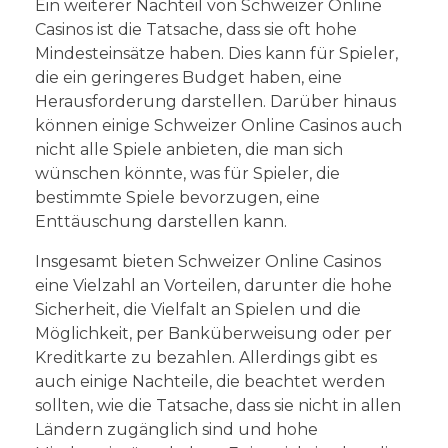
Ein weiterer Nachteil von Schweizer Online
Casinos ist die Tatsache, dass sie oft hohe
Mindesteinsätze haben. Dies kann für Spieler,
die ein geringeres Budget haben, eine
Herausforderung darstellen. Darüber hinaus
können einige Schweizer Online Casinos auch
nicht alle Spiele anbieten, die man sich
wünschen könnte, was für Spieler, die
bestimmte Spiele bevorzugen, eine
Enttäuschung darstellen kann.
Insgesamt bieten Schweizer Online Casinos
eine Vielzahl an Vorteilen, darunter die hohe
Sicherheit, die Vielfalt an Spielen und die
Möglichkeit, per Banküberweisung oder per
Kreditkarte zu bezahlen. Allerdings gibt es
auch einige Nachteile, die beachtet werden
sollten, wie die Tatsache, dass sie nicht in allen
Ländern zugänglich sind und hohe