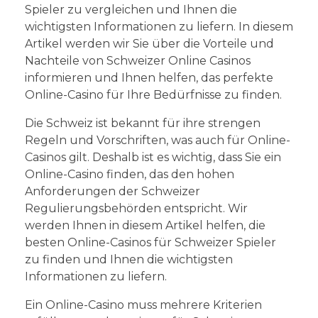
Spieler zu vergleichen und Ihnen die
wichtigsten Informationen zu liefern. In diesem
Artikel werden wir Sie über die Vorteile und
Nachteile von Schweizer Online Casinos
informieren und Ihnen helfen, das perfekte
Online-Casino für Ihre Bedürfnisse zu finden.
Die Schweiz ist bekannt für ihre strengen
Regeln und Vorschriften, was auch für Online-
Casinos gilt. Deshalb ist es wichtig, dass Sie ein
Online-Casino finden, das den hohen
Anforderungen der Schweizer
Regulierungsbehörden entspricht. Wir
werden Ihnen in diesem Artikel helfen, die
besten Online-Casinos für Schweizer Spieler
zu finden und Ihnen die wichtigsten
Informationen zu liefern.
Ein Online-Casino muss mehrere Kriterien