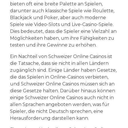
bieten oft eine breite Palette an Spielen,
darunter auch klassische Spiele wie Roulette,
Blackjack und Poker, aber auch moderne
Spiele wie Video-Slots und Live-Casino-Spiele.
Dies bedeutet, dass die Spieler eine Vielzahl an
Möglichkeiten haben, um ihre Fähigkeiten zu
testen und ihre Gewinne zu erhöhen.
Ein Nachteil von Schweizer Online Casinos ist
die Tatsache, dass sie nicht in allen Ländern
zugänglich sind. Einige Länder haben Gesetze,
die das Spielen in Online-Casinos verbieten,
und Schweizer Online Casinos müssen sich an
diese Gesetze halten. Darüber hinaus können
einige Schweizer Online Casinos auch nicht in
allen Sprachen angeboten werden, was für
Spieler, die nicht Deutsch sprechen, eine
Herausforderung darstellen kann.