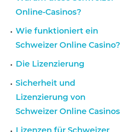
Online-Casinos?
Wie funktioniert ein
Schweizer Online Casino?
Die Lizenzierung
Sicherheit und
Lizenzierung von
Schweizer Online Casinos
Lizenzen für Schweizer