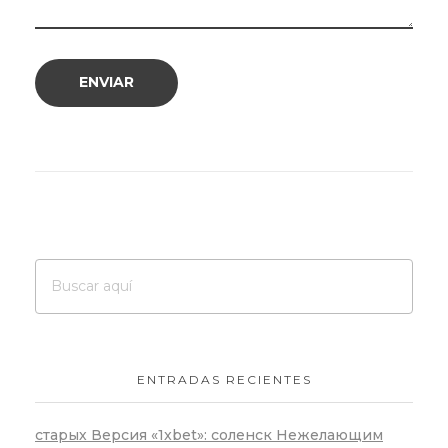
ENTRADAS RECIENTES
старых Версия «1xbet»: соленск Нежелающим