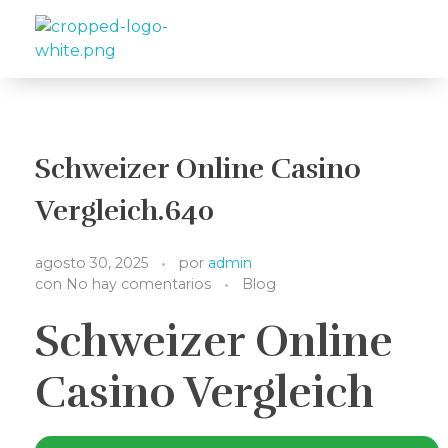
Travelea
Schweizer Online Casino
Vergleich.640
agosto 30, 2025
por
admin
con
No hay comentarios
Blog
Schweizer Online
Casino Vergleich