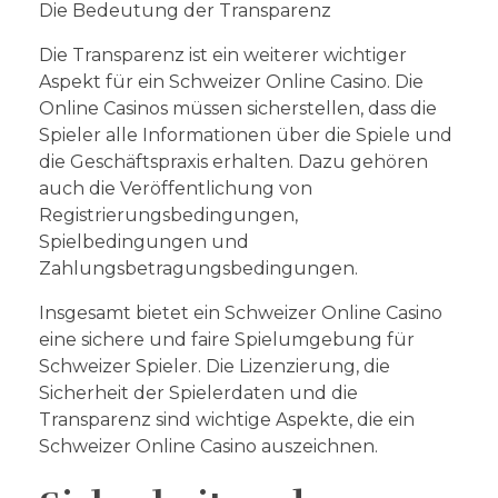
Die Bedeutung der Transparenz
Die Transparenz ist ein weiterer wichtiger
Aspekt für ein Schweizer Online Casino. Die
Online Casinos müssen sicherstellen, dass die
Spieler alle Informationen über die Spiele und
die Geschäftspraxis erhalten. Dazu gehören
auch die Veröffentlichung von
Registrierungsbedingungen,
Spielbedingungen und
Zahlungsbetragungsbedingungen.
Insgesamt bietet ein Schweizer Online Casino
eine sichere und faire Spielumgebung für
Schweizer Spieler. Die Lizenzierung, die
Sicherheit der Spielerdaten und die
Transparenz sind wichtige Aspekte, die ein
Schweizer Online Casino auszeichnen.