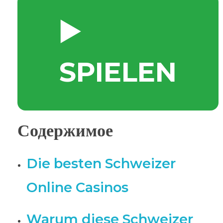
▶️
SPIELEN
Содержимое
Die besten Schweizer
Online Casinos
Warum diese Schweizer