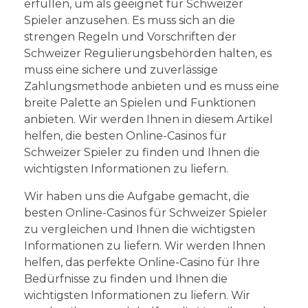
erfüllen, um als geeignet für Schweizer
Spieler anzusehen. Es muss sich an die
strengen Regeln und Vorschriften der
Schweizer Regulierungsbehörden halten, es
muss eine sichere und zuverlässige
Zahlungsmethode anbieten und es muss eine
breite Palette an Spielen und Funktionen
anbieten. Wir werden Ihnen in diesem Artikel
helfen, die besten Online-Casinos für
Schweizer Spieler zu finden und Ihnen die
wichtigsten Informationen zu liefern.
Wir haben uns die Aufgabe gemacht, die
besten Online-Casinos für Schweizer Spieler
zu vergleichen und Ihnen die wichtigsten
Informationen zu liefern. Wir werden Ihnen
helfen, das perfekte Online-Casino für Ihre
Bedürfnisse zu finden und Ihnen die
wichtigsten Informationen zu liefern. Wir