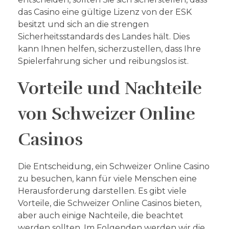
das Casino eine gültige Lizenz von der ESK
besitzt und sich an die strengen
Sicherheitsstandards des Landes hält. Dies
kann Ihnen helfen, sicherzustellen, dass Ihre
Spielerfahrung sicher und reibungslos ist.
Vorteile und Nachteile
von Schweizer Online
Casinos
Die Entscheidung, ein Schweizer Online Casino
zu besuchen, kann für viele Menschen eine
Herausforderung darstellen. Es gibt viele
Vorteile, die Schweizer Online Casinos bieten,
aber auch einige Nachteile, die beachtet
werden sollten. Im Folgenden werden wir die