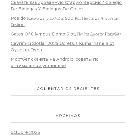
Скачать лакированную Старую Версию? Colegio
De Biólogas Y Biólogos De Chile»
Posido Καζίνο Στην Ελλάδα: 500 Και Παίξτε Σε Απευθείας
Σύνδεση
Gates Of Olympus Demo Slot, Παίξτε Δωρεάν Παιχνίδι»
Çevrimiçi Slotlar 2025 Ücretsiz Kumarhane Slot
Oyunları Oyna
Мостбет скачать на Android: советы по
оптимальной установке
COMENTARIOS RECIENTES
ARCHIVOS
octubre 2025