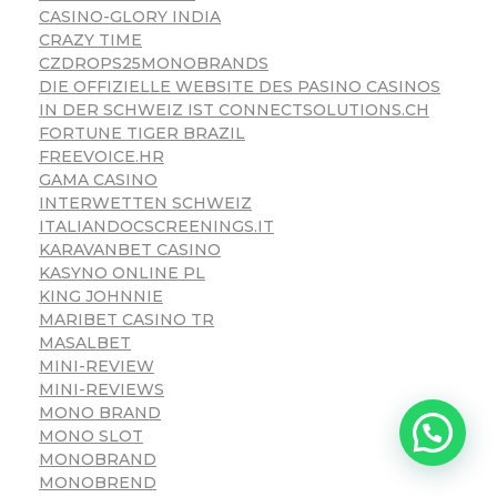
CASINO-GLORY INDIA
CRAZY TIME
CZDROPS25MONOBRANDS
DIE OFFIZIELLE WEBSITE DES PASINO CASINOS
IN DER SCHWEIZ IST CONNECTSOLUTIONS.CH
FORTUNE TIGER BRAZIL
FREEVOICE.HR
GAMA CASINO
INTERWETTEN SCHWEIZ
ITALIANDOCSCREENINGS.IT
KARAVANBET CASINO
KASYNO ONLINE PL
KING JOHNNIE
MARIBET CASINO TR
MASALBET
MINI-REVIEW
MINI-REVIEWS
MONO BRAND
MONO SLOT
MONOBRAND
MONOBREND