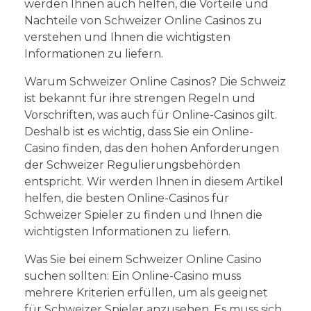
werden Ihnen auch helfen, die Vorteile und
Nachteile von Schweizer Online Casinos zu
verstehen und Ihnen die wichtigsten
Informationen zu liefern.
Warum Schweizer Online Casinos? Die Schweiz
ist bekannt für ihre strengen Regeln und
Vorschriften, was auch für Online-Casinos gilt.
Deshalb ist es wichtig, dass Sie ein Online-
Casino finden, das den hohen Anforderungen
der Schweizer Regulierungsbehörden
entspricht. Wir werden Ihnen in diesem Artikel
helfen, die besten Online-Casinos für
Schweizer Spieler zu finden und Ihnen die
wichtigsten Informationen zu liefern.
Was Sie bei einem Schweizer Online Casino
suchen sollten: Ein Online-Casino muss
mehrere Kriterien erfüllen, um als geeignet
für Schweizer Spieler anzusehen. Es muss sich