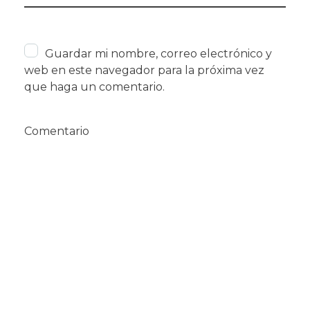
Guardar mi nombre, correo electrónico y
web en este navegador para la próxima vez
que haga un comentario.
Comentario