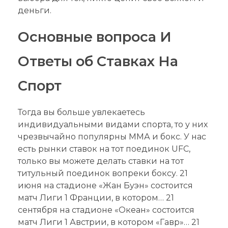
деньги.
Основные вопроса И
Ответы об Ставках На
Спорт
Тогда вы больше увлекаетесь
индивидуальными видами спорта, то у них
чрезвычайно популярны ММА и бокс. У нас
есть рынки ставок на тот поединок UFC,
только вы можете делать ставки на тот
титульный поединок вопреки боксу. 21
июня на стадионе «Жан Буэн» состоится
матч Лиги 1 Франции, в котором… 21
сентября на стадионе «Океан» состоится
матч Лиги 1 Австрии, в котором «Гавр»… 21