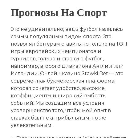
Прогнозы На Спорт
Это не удивительно, ведь футбол являлась
самым популярным видом спорта. Это
позволял беттерам ставить но только на ТОП
игры европейских чемпионатов и
турниров, только и ставки в футбол,
например, второго дивизиона Англии или
Исландии. Онлайн казино Stawki Bet — это
современная букмекерская платформа,
которая сочетает удобство, высокие
коэффициенты и широкий выбрать
событий. Мы создадим все условия
усовершенство того, чтобы мой опыт в
ставках был не а прибыльным, но же
увлекательным.