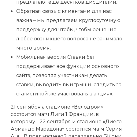
предлагают еще десятков дисциплин.
Обратная связь с клиентами для нас
важна – мы предлагаем круглосуточную
поддержку для чтобы, чтобы решение
любое возникшего вопроса не занимало
много время.
Мобильная версия Ставки бет
поддерживает все функции основного
сайта, позволяя участникам делать
ставки, выводить выигрыши, следить за
статистикой же участвовать в акциях.
21 сентября а стадионе «Велодром»
состоится матч Лиги 1 Франции, в
которому… 22 сентября и стадионе «Диего
Армандо Марадона» состоится матч Серия
A, а… В предматчевой параллельно БК они