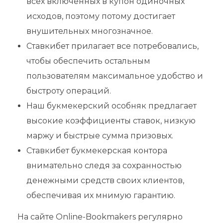
всех включенных в купон одиночных
исходов, поэтому потому достигает
внушительных многозначное.
Ставкибет прилагает все потребовались,
чтобы обеспечить остальным
пользователям максимальное удобство и
быстроту операций.
Наш букмекерский особняк предлагает
высокие коэффициенты ставок, низкую
маржу и быстрые сумма призовых.
Ставкибет букмекерская контора
внимательно следя за сохранностью
денежными средств своих клиентов,
обеспечивая их мнимую гарантию.
На сайте Online-Bookmakers регулярно