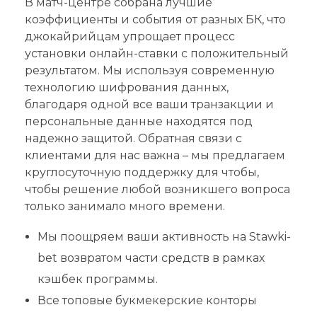
В матч-центре собрана лучшие
коэффициенты и события от разных БК, что
джокайрийцам упрощает процесс
установки онлайн-ставки с положительный
результатом. Мы используя современную
технологию шифрования данных,
благодаря одной все ваши транзакции и
персональные данные находятся под
надежно защитой. Обратная связи с
клиентами для нас важна – мы предлагаем
круглосуточную поддержку для чтобы,
чтобы решение любой возникшего вопроса
только занимало много времени.
Мы поощряем ваши активность на Stawki-
bet возвратом части средств в рамках
кэшбек программы.
Все топовые букмекерские конторы