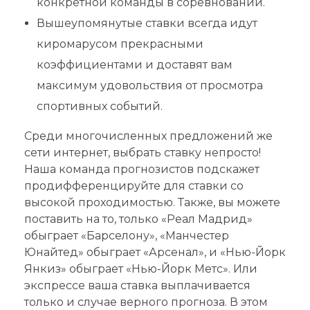
конкретной команды в соревновании.
Вышеупомянутые ставки всегда идут
киромарусом прекрасными
коэффициентами и доставят вам
максимум удовольствия от просмотра
спортивных событий.
Cреди многочисленных предложений же
сети интернет, выбрать ставку непросто!
Наша команда прогнозистов подскажет
продифференцируйте для ставки со
высокой проходимостью. Также, вы можете
поставить на то, только «Реал Мадрид»
обыграет «Барселону», «Манчестер
Юнайтед» обыграет «Арсенал», и «Нью-Йорк
Янкиз» обыграет «Нью-Йорк Метс». Или
экспрессе ваша ставка выплачивается
только и случае верного прогноза. В этом