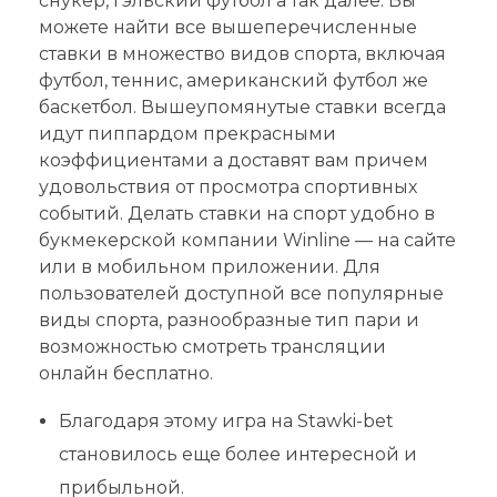
снукер, гэльский футбол а так далее. Вы
можете найти все вышеперечисленные
ставки в множество видов спорта, включая
футбол, теннис, американский футбол же
баскетбол. Вышеупомянутые ставки всегда
идут пиппардом прекрасными
коэффициентами а доставят вам причем
удовольствия от просмотра спортивных
событий. Делать ставки на спорт удобно в
букмекерской компании Winline — на сайте
или в мобильном приложении. Для
пользователей доступной все популярные
виды спорта, разнообразные тип пари и
возможностью смотреть трансляции
онлайн бесплатно.
Благодаря этому игра на Stawki-bet
становилось еще более интересной и
прибыльной.