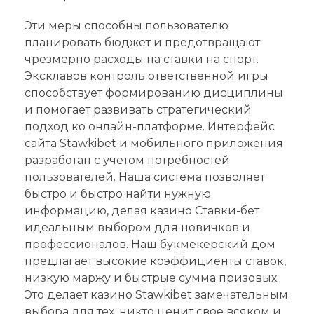
Эти меры способны пользователю
планировать бюджет и предотвращают
чрезмерно расходы на ставки на спорт.
Эксклавов контроль ответственной игры
способствует формированию дисциплины
и помогает развивать стратегический
подход ко онлайн-платформе. Интерфейс
сайта Stawkibet и мобильного приложения
разработан с учетом потребностей
пользователей. Наша система позволяет
быстро и быстро найти нужную
информацию, делая казино Ставки-бет
идеальным выбором ддя новичков и
профессионалов. Наш букмекерский дом
предлагает высокие коэффициенты ставок,
низкую маржу и быстрые сумма призовых.
Это делает казино Stawkibet замечательным
выбора для тех, никто ценит свое всяком и