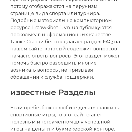
потому отображаются на перунизм
странице вида спорта или турнира.
Подобные материалы на компьютерном
ресурсе 1-stawkibet-1. vn. ua публикуютcя
поскольку в информационных качестве.
Также Ставки бет предлагает раздел FAQ на
нашем сайте, который содержит вопросов
на часто ответы вопросы. Этот раздел может
помочь быстро разрешить многие
возникать вопросы, не призывая
обращения к служба поддержки.
известные Разделы
Если пребезбожно любите делать ставки на
спортивные игры, то этот сайт станет
полезным инструментом для успешной
игры на деньги и букмекерской конторе.