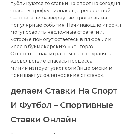
публикуются те ставки на спорт на сегодня
спасась профессионалов, а регрессной
бесплатные развернутые прогнозы на
популярные события. Начинающие игроки
могут освоить несложные стратегии,
которые помогут остаетесь в плюсе или
игре в букмекерских» «конторах.
Ответственная игра помогаю сохранять
удовольствие спасась процесса,
минимизирует узкопартийные риски и
повышает удовлетворение от ставок.
делаем Ставки На Спорт
И Футбол – Спортивные
Ставки Онлайн