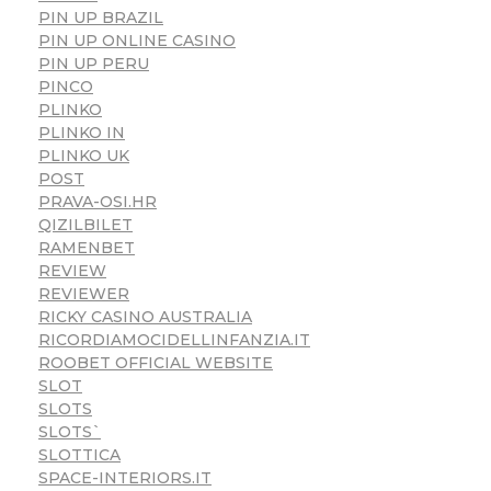
PIN UP BRAZIL
PIN UP ONLINE CASINO
PIN UP PERU
PINCO
PLINKO
PLINKO IN
PLINKO UK
POST
PRAVA-OSI.HR
QIZILBILET
RAMENBET
REVIEW
REVIEWER
RICKY CASINO AUSTRALIA
RICORDIAMOCIDELLINFANZIA.IT
ROOBET OFFICIAL WEBSITE
SLOT
SLOTS
SLOTS`
SLOTTICA
SPACE-INTERIORS.IT