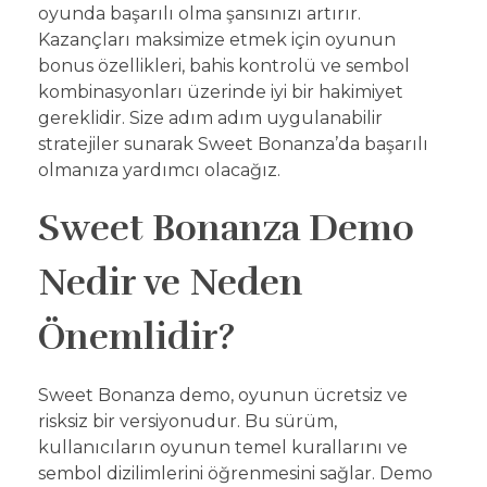
oyunda başarılı olma şansınızı artırır.
Kazançları maksimize etmek için oyunun
bonus özellikleri, bahis kontrolü ve sembol
kombinasyonları üzerinde iyi bir hakimiyet
gereklidir. Size adım adım uygulanabilir
stratejiler sunarak Sweet Bonanza’da başarılı
olmanıza yardımcı olacağız.
Sweet Bonanza Demo
Nedir ve Neden
Önemlidir?
Sweet Bonanza demo, oyunun ücretsiz ve
risksiz bir versiyonudur. Bu sürüm,
kullanıcıların oyunun temel kurallarını ve
sembol dizilimlerini öğrenmesini sağlar. Demo