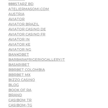
888STARZ BD
ATELIERMASOMI.COM
AUSTRIA
AVIATOR
AVIATOR BRAZIL
AVIATOR CASINO DE
AVIATOR CASINO FR
AVIATOR IN
AVIATOR KE
AVIATOR NG
BANKOBET
BARBARAFRIGERIOGALLERY.IT
BASARIBET
BBRBET COLOMBIA
BBRBET MX
BIZZO CASINO
BLOG
BOOK OF RA
BRAND
CASIBOM TR
CASIBOM-TG