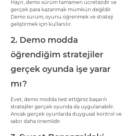
Hayır, demo sürüm tamamen ücretsizdir ve
gerçek para kazanmak mümkün değildir.
Demo sürüm, oyunu öğrenmek ve strateji
geliştirmek için kullanılır.
2. Demo modda
öğrendiğim stratejiler
gerçek oyunda işe yarar
mı?
Evet, demo modda test ettiğiniz başarılı
stratejiler gerçek oyunda da uygulanabilir.
Ancak gerçek oyunlarda duygusal kontrol ve
sabır daha önemlidir.