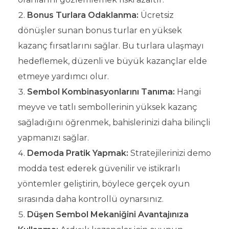
Bonus Turlara Odaklanma:
Ücretsiz
dönüşler sunan bonus turlar en yüksek
kazanç fırsatlarını sağlar. Bu turlara ulaşmayı
hedeflemek, düzenli ve büyük kazançlar elde
etmeye yardımcı olur.
Sembol Kombinasyonlarını Tanıma:
Hangi
meyve ve tatlı sembollerinin yüksek kazanç
sağladığını öğrenmek, bahislerinizi daha bilinçli
yapmanızı sağlar.
Demoda Pratik Yapmak:
Stratejilerinizi demo
modda test ederek güvenilir ve istikrarlı
yöntemler geliştirin, böylece gerçek oyun
sırasında daha kontrollü oynarsınız.
Düşen Sembol Mekaniğini Avantajınıza