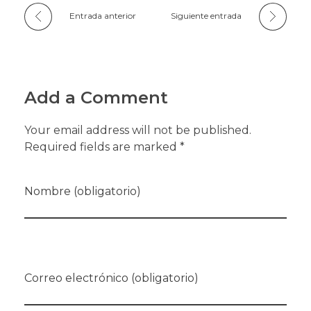
Entrada anterior
Siguiente entrada
Add a Comment
Your email address will not be published.
Required fields are marked *
Nombre (obligatorio)
Correo electrónico (obligatorio)