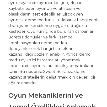
oyun sayesinde oyuncular, gerçek para
kaybetmeden oyunun volatilitesini ve
olasılıklarını test edebilirler. Birçok yeni
oyuncu, demo modunu kullanarak hangi bahis
stratejisinin kendilerine uygun olduğunu
keşfeder. Oyunun içinde bulunan çarpanlar,
ücretsiz dönüşler ve farklı sembol
kombinasyonları demo modda
deneyimlenerek hangi hamlelerin
kazandırdığı gözlemlenebilir. Ayrıca, demo
modu oyun içi harcamaları yönetmek
konusunda oyunculara pratik yapma imkanı
tanır. Bu nedenle Sweet Bonanza demo,
kazanç stratejilerini geliştirmek için değerli bir
eğitim aracıdır.
Oyun Mekaniklerini ve
Temel Özellikleri Anlamak