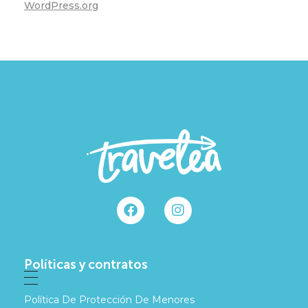
WordPress.org
Políticas y contratos
Política De Protección De Menores