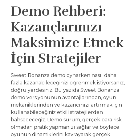
Demo Rehberi:
Kazançlarınızı
Maksimize Etmek
İçin Stratejiler
Sweet Bonanza demo oynarken nasıl daha
fazla kazanabileceğinizi öğrenmek istiyorsanız,
doğru yerdesiniz. Bu yazıda Sweet Bonanza
demo versiyonunun avantajlarından, oyun
mekaniklerinden ve kazancınızı artırmak için
kullanabileceğiniz etkili stratejilerden
bahsedeceğiz. Demo sürüm, gerçek para riski
olmadan pratik yapmanızı sağlar ve böylece
oyunun dinamiklerini kavrayarak gerçek