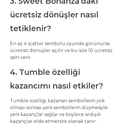
3. Sweet Bonanza’daki
ücretsiz dönüşler nasıl
tetiklenir?
En az 4 scatter sembolü oyunda görünürse
ücretsiz dönüşler açılır ve bu size 10 ücretsiz
spin verir.
4. Tumble özelliği
kazancımı nasıl etkiler?
Tumble özelliği, kazanan sembollerin yok
olması sonrası yeni sembollerin düşmesiyle
yeni kazançlar sağlar ve böylece ardışık
kazançlar elde etmenize olanak tanır.