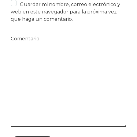
Guardar mi nombre, correo electrónico y
web en este navegador para la próxima vez
que haga un comentario.
Comentario