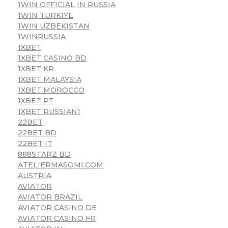
1WIN OFFICIAL IN RUSSIA
1WIN TURKIYE
1WIN UZBEKISTAN
1WINRUSSIA
1XBET
1XBET CASINO BD
1XBET KR
1XBET MALAYSIA
1XBET MOROCCO
1XBET PT
1XBET RUSSIAN1
22BET
22BET BD
22BET IT
888STARZ BD
ATELIERMASOMI.COM
AUSTRIA
AVIATOR
AVIATOR BRAZIL
AVIATOR CASINO DE
AVIATOR CASINO FR