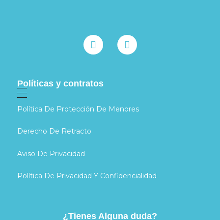
Políticas y contratos
Política De Protección De Menores
Derecho De Retracto
Aviso De Privacidad
Política De Privacidad Y Confidencialidad
¿Tienes Alguna duda?