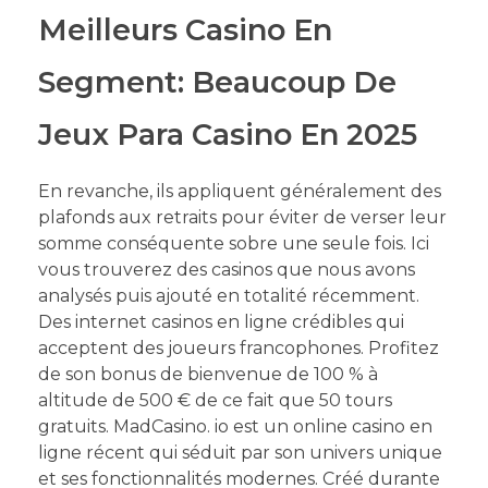
Meilleurs Casino En
Segment: Beaucoup De
Jeux Para Casino En 2025
En revanche, ils appliquent généralement des
plafonds aux retraits pour éviter de verser leur
somme conséquente sobre une seule fois. Ici
vous trouverez des casinos que nous avons
analysés puis ajouté en totalité récemment.
Des internet casinos en ligne crédibles qui
acceptent des joueurs francophones. Profitez
de son bonus de bienvenue de 100 % à
altitude de 500 € de ce fait que 50 tours
gratuits. MadCasino. io est un online casino en
ligne récent qui séduit par son univers unique
et ses fonctionnalités modernes. Créé durante