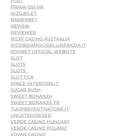
POST
PRAVA-OSI.HR
QIZILBILET
RAMENBET
REVIEW
REVIEWER
RICKY CASINO AUSTRALIA
RICORDIAMOCIDELLINFANZIA.IT
ROOBET OFFICIAL WEBSITE
SLOT
SLOTS
SLOTS`
SLOTTICA
SPACE-INTERIORS.IT
SUGAR RUSH
SWEET BONANZA
SWEET BONANZA TR
TUOPREVENTIVATORE.IT
UNCATEGORIZED
VERDE CASINO HUNGARY
VERDE CASINO POLAND
VOVAN CASINO