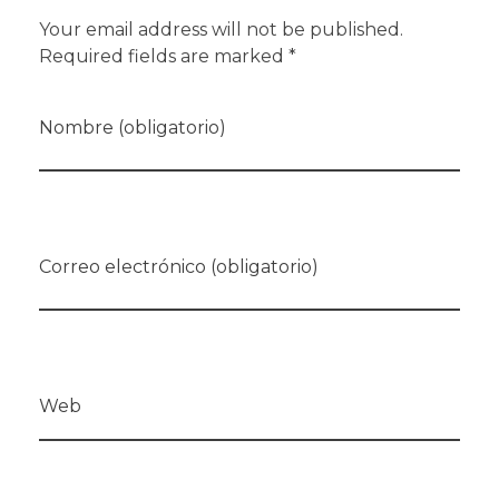
Your email address will not be published.
Required fields are marked *
Nombre (obligatorio)
Correo electrónico (obligatorio)
Web