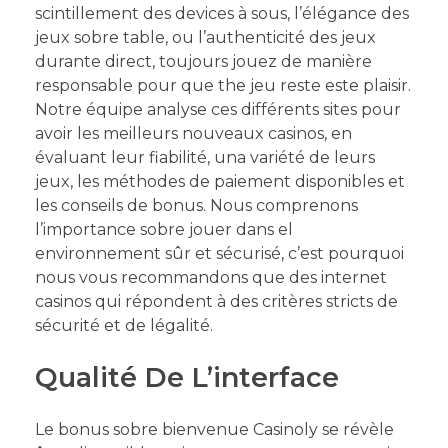
scintillement des devices à sous, l’élégance des
jeux sobre table, ou l’authenticité des jeux
durante direct, toujours jouez de manière
responsable pour que the jeu reste este plaisir.
Notre équipe analyse ces différents sites pour
avoir les meilleurs nouveaux casinos, en
évaluant leur fiabilité, una variété de leurs
jeux, les méthodes de paiement disponibles et
les conseils de bonus. Nous comprenons
l’importance sobre jouer dans el
environnement sûr et sécurisé, c’est pourquoi
nous vous recommandons que des internet
casinos qui répondent à des critères stricts de
sécurité et de légalité.
Qualité De L’interface
Le bonus sobre bienvenue Casinoly se révèle