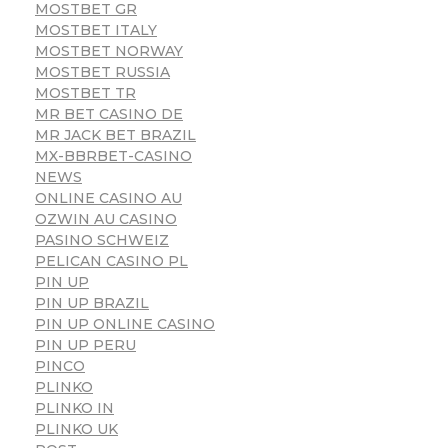
MOSTBET GR
MOSTBET ITALY
MOSTBET NORWAY
MOSTBET RUSSIA
MOSTBET TR
MR BET CASINO DE
MR JACK BET BRAZIL
MX-BBRBET-CASINO
NEWS
ONLINE CASINO AU
OZWIN AU CASINO
PASINO SCHWEIZ
PELICAN CASINO PL
PIN UP
PIN UP BRAZIL
PIN UP ONLINE CASINO
PIN UP PERU
PINCO
PLINKO
PLINKO IN
PLINKO UK