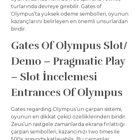
turlarında devreye girebilir. Gates of
Olympus’ta yüksek ödeme sembolleri, oyunun
kazançlarını belirleyen en önemli unsurlardan
biridir.
Gates Of Olympus Slot/
Demo – Pragmatic Play
– Slot İncelemesi
Entrances Of Olympus
Gates regarding Olympus’un çarpan sistemi,
oyunun en dikkat çekici özelliklerinden biridir.
Zeus’un rastgele zamanlarda ekrana fırlattığı
çarpan sembolleri, kazancınızı two times ile
500x arasında katlayabilir. Bu çarpanlar,