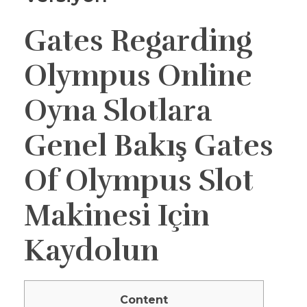
Gates Regarding
Olympus Online
Oyna Slotlara
Genel Bakış Gates
Of Olympus Slot
Makinesi Için
Kaydolun
Content