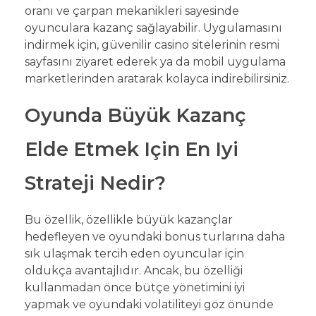
oranı ve çarpan mekanikleri sayesinde
oyunculara kazanç sağlayabilir. Uygulamasını
indirmek için, güvenilir casino sitelerinin resmi
sayfasını ziyaret ederek ya da mobil uygulama
marketlerinden aratarak kolayca indirebilirsiniz.
Oyunda Büyük Kazanç
Elde Etmek Için En Iyi
Strateji Nedir?
Bu özellik, özellikle büyük kazançlar
hedefleyen ve oyundaki bonus turlarına daha
sık ulaşmak tercih eden oyuncular için
oldukça avantajlıdır. Ancak, bu özelliği
kullanmadan önce bütçe yönetimini iyi
yapmak ve oyundaki volatiliteyi göz önünde