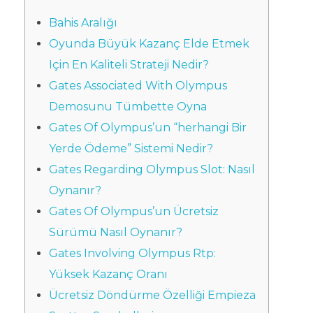
Bahis Aralığı
Oyunda Büyük Kazanç Elde Etmek
Için En Kaliteli Strateji Nedir?
Gates Associated With Olympus
Demosunu Tümbette Oyna
Gates Of Olympus’un “herhangi Bir
Yerde Ödeme” Sistemi Nedir?
Gates Regarding Olympus Slot: Nasıl
Oynanır?
Gates Of Olympus’un Ücretsiz
Sürümü Nasıl Oynanır?
Gates Involving Olympus Rtp:
Yüksek Kazanç Oranı
Ücretsiz Döndürme Özelliği Empieza