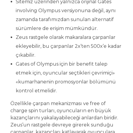
Sitemiz üzerinden yalnızca orijinal Gates
involving Olympus versiyonuna değil, aynı
zamanda tarafımızdan sunulan alternatif
sürümlere de erişim mümkündür.
Zeus rastgele olarak makaralara çarpanlar
ekleyebilir, bu çarpanlar 2x’ten 500x’e kadar
çıkabilir.
Gates of Olympus için bir benefit talep
etmek için, oyuncular seçtikleri çevrimiçi»
«kumarhanenin promosyonlar bölümünü
kontrol etmelidir.
Özellikle çarpan mekanizması ve free of
charge spin turları, oyuncuların en büyük
kazançlarını yakalayabileceği anlardan biridir.
Zeus’un rastgele devreye girerek sunduğu
çarpanlar, kazançları katlayarak oyunculara