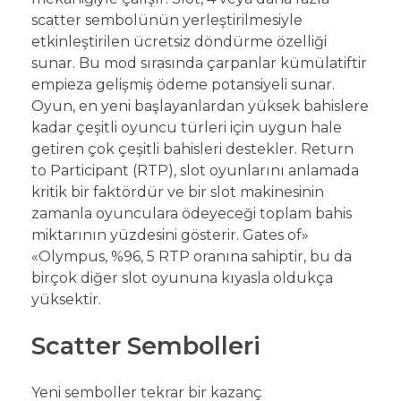
scatter sembolünün yerleştirilmesiyle
etkinleştirilen ücretsiz döndürme özelliği
sunar. Bu mod sırasında çarpanlar kümülatiftir
empieza gelişmiş ödeme potansiyeli sunar.
Oyun, en yeni başlayanlardan yüksek bahislere
kadar çeşitli oyuncu türleri için uygun hale
getiren çok çeşitli bahisleri destekler. Return
to Participant (RTP), slot oyunlarını anlamada
kritik bir faktördür ve bir slot makinesinin
zamanla oyunculara ödeyeceği toplam bahis
miktarının yüzdesini gösterir. Gates of»
«Olympus, %96, 5 RTP oranına sahiptir, bu da
birçok diğer slot oyununa kıyasla oldukça
yüksektir.
Scatter Sembolleri
Yeni semboller tekrar bir kazanç