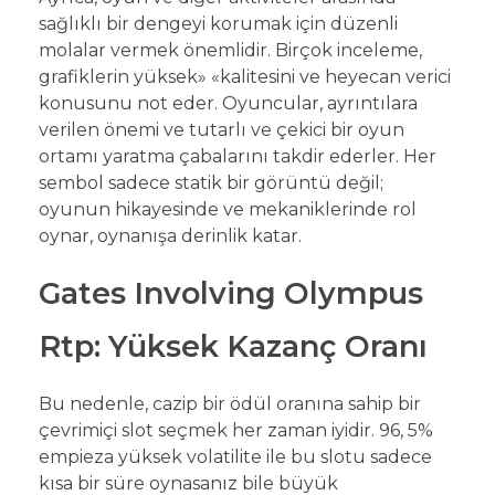
sağlıklı bir dengeyi korumak için düzenli
molalar vermek önemlidir. Birçok inceleme,
grafiklerin yüksek» «kalitesini ve heyecan verici
konusunu not eder. Oyuncular, ayrıntılara
verilen önemi ve tutarlı ve çekici bir oyun
ortamı yaratma çabalarını takdir ederler. Her
sembol sadece statik bir görüntü değil;
oyunun hikayesinde ve mekaniklerinde rol
oynar, oynanışa derinlik katar.
Gates Involving Olympus
Rtp: Yüksek Kazanç Oranı
Bu nedenle, cazip bir ödül oranına sahip bir
çevrimiçi slot seçmek her zaman iyidir. 96, 5%
empieza yüksek volatilite ile bu slotu sadece
kısa bir süre oynasanız bile büyük