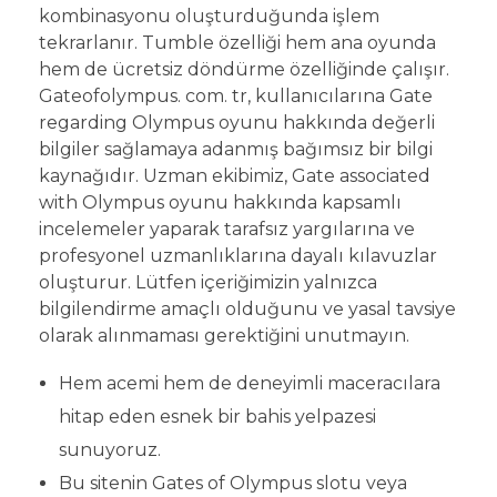
kombinasyonu oluşturduğunda işlem
tekrarlanır. Tumble özelliği hem ana oyunda
hem de ücretsiz döndürme özelliğinde çalışır.
Gateofolympus. com. tr, kullanıcılarına Gate
regarding Olympus oyunu hakkında değerli
bilgiler sağlamaya adanmış bağımsız bir bilgi
kaynağıdır. Uzman ekibimiz, Gate associated
with Olympus oyunu hakkında kapsamlı
incelemeler yaparak tarafsız yargılarına ve
profesyonel uzmanlıklarına dayalı kılavuzlar
oluşturur. Lütfen içeriğimizin yalnızca
bilgilendirme amaçlı olduğunu ve yasal tavsiye
olarak alınmaması gerektiğini unutmayın.
Hem acemi hem de deneyimli maceracılara
hitap eden esnek bir bahis yelpazesi
sunuyoruz.
Bu sitenin Gates of Olympus slotu veya