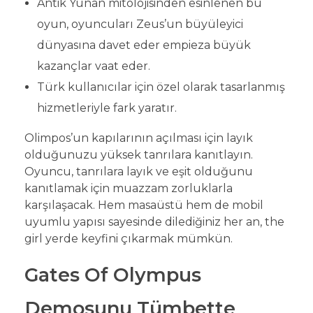
Antik Yunan mitolojisinden esinlenen bu
oyun, oyuncuları Zeus’un büyüleyici
dünyasına davet eder empieza büyük
kazançlar vaat eder.
Türk kullanıcılar için özel olarak tasarlanmış
hizmetleriyle fark yaratır.
Olimpos’un kapılarının açılması için layık
olduğunuzu yüksek tanrılara kanıtlayın.
Oyuncu, tanrılara layık ve eşit olduğunu
kanıtlamak için muazzam zorluklarla
karşılaşacak. Hem masaüstü hem de mobil
uyumlu yapısı sayesinde dilediğiniz her an, the
girl yerde keyfini çıkarmak mümkün.
Gates Of Olympus
Demosunu Tümbette