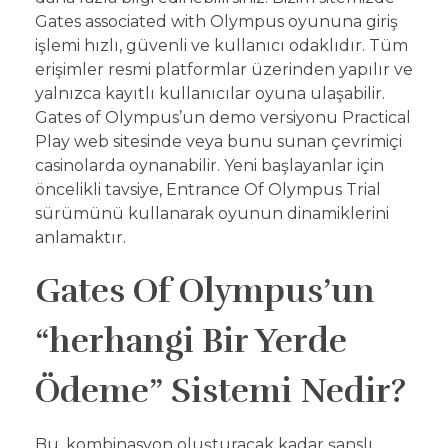
Gates associated with Olympus oyununa giriş
işlemi hızlı, güvenli ve kullanıcı odaklıdır. Tüm
erişimler resmi platformlar üzerinden yapılır ve
yalnızca kayıtlı kullanıcılar oyuna ulaşabilir.
Gates of Olympus’un demo versiyonu Practical
Play web sitesinde veya bunu sunan çevrimiçi
casinolarda oynanabilir. Yeni başlayanlar için
öncelikli tavsiye, Entrance Of Olympus Trial
sürümünü kullanarak oyunun dinamiklerini
anlamaktır.
Gates Of Olympus’un
“herhangi Bir Yerde
Ödeme” Sistemi Nedir?
Bu, kombinasyon oluşturacak kadar şanslı