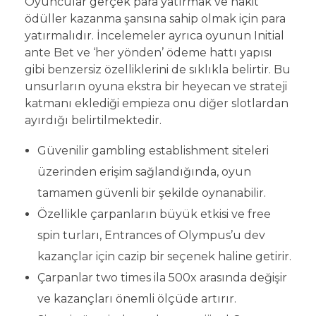
Oyuncular gerçek para yatırmak ve nakit
ödüller kazanma şansına sahip olmak için para
yatırmalıdır. İncelemeler ayrıca oyunun Initial
ante Bet ve ‘her yönden’ ödeme hattı yapısı
gibi benzersiz özelliklerini de sıklıkla belirtir. Bu
unsurların oyuna ekstra bir heyecan ve strateji
katmanı eklediği empieza onu diğer slotlardan
ayırdığı belirtilmektedir.
Güvenilir gambling establishment siteleri
üzerinden erişim sağlandığında, oyun
tamamen güvenli bir şekilde oynanabilir.
Özellikle çarpanların büyük etkisi ve free
spin turları, Entrances of Olympus’u dev
kazançlar için cazip bir seçenek haline getirir.
Çarpanlar two times ila 500x arasında değişir
ve kazançları önemli ölçüde artırır.