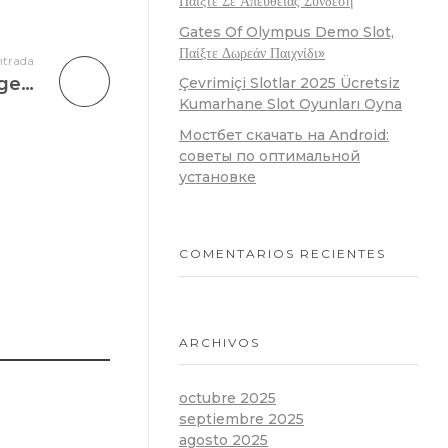
Παίξτε Σε Απευθείας Σύνδεση
Gates Of Olympus Demo Slot,
Παίξτε Δωρεάν Παιχνίδι»
ntrada
How Game Variability Influences Engagement: Insights from Gem Trio
Çevrimiçi Slotlar 2025 Ücretsiz
Kumarhane Slot Oyunları Oyna
Мостбет скачать на Android:
советы по оптимальной
установке
COMENTARIOS RECIENTES
ARCHIVOS
octubre 2025
septiembre 2025
agosto 2025