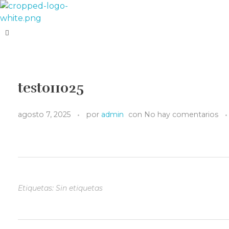
Travelea
test011025
agosto 7, 2025
por
admin
con
No hay comentarios
Etiquetas: Sin etiquetas