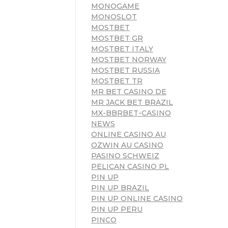
MONOGAME
MONOSLOT
MOSTBET
MOSTBET GR
MOSTBET ITALY
MOSTBET NORWAY
MOSTBET RUSSIA
MOSTBET TR
MR BET CASINO DE
MR JACK BET BRAZIL
MX-BBRBET-CASINO
NEWS
ONLINE CASINO AU
OZWIN AU CASINO
PASINO SCHWEIZ
PELICAN CASINO PL
PIN UP
PIN UP BRAZIL
PIN UP ONLINE CASINO
PIN UP PERU
PINCO