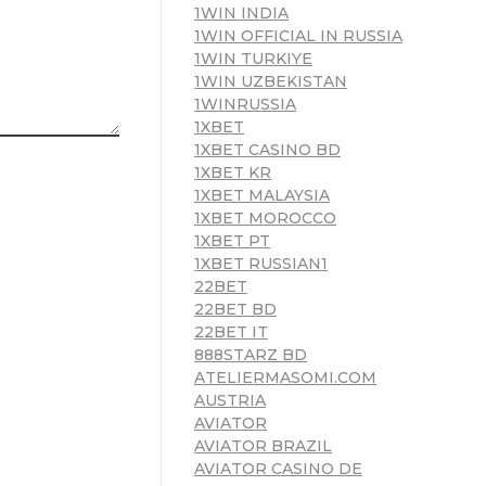
1WIN INDIA
1WIN OFFICIAL IN RUSSIA
1WIN TURKIYE
1WIN UZBEKISTAN
1WINRUSSIA
1XBET
1XBET CASINO BD
1XBET KR
1XBET MALAYSIA
1XBET MOROCCO
1XBET PT
1XBET RUSSIAN1
22BET
22BET BD
22BET IT
888STARZ BD
ATELIERMASOMI.COM
AUSTRIA
AVIATOR
AVIATOR BRAZIL
AVIATOR CASINO DE