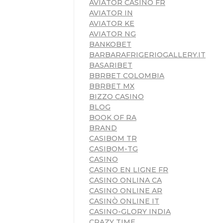
AVIATOR CASINO FR
AVIATOR IN
AVIATOR KE
AVIATOR NG
BANKOBET
BARBARAFRIGERIOGALLERY.IT
BASARIBET
BBRBET COLOMBIA
BBRBET MX
BIZZO CASINO
BLOG
BOOK OF RA
BRAND
CASIBOM TR
CASIBOM-TG
CASINO
CASINO EN LIGNE FR
CASINO ONLINA CA
CASINO ONLINE AR
CASINÒ ONLINE IT
CASINO-GLORY INDIA
CRAZY TIME