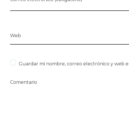
Web
Guardar mi nombre, correo electrónico y web e
Comentario