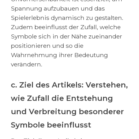
Spannung aufzubauen und das
Spielerlebnis dynamisch zu gestalten.
Zudem beeinflusst der Zufall, welche
Symbole sich in der Nähe zueinander
positionieren und so die
Wahrnehmung ihrer Bedeutung
verändern.
c. Ziel des Artikels: Verstehen,
wie Zufall die Entstehung
und Verbreitung besonderer
Symbole beeinflusst