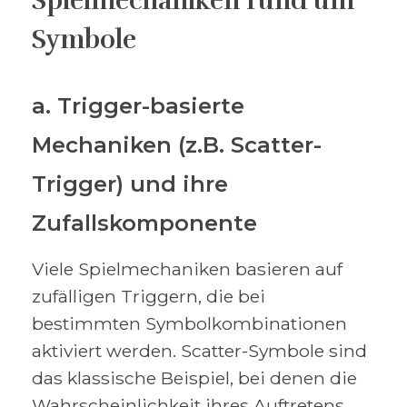
Spielmechaniken rund um
Symbole
a. Trigger-basierte
Mechaniken (z.B. Scatter-
Trigger) und ihre
Zufallskomponente
Viele Spielmechaniken basieren auf
zufälligen Triggern, die bei
bestimmten Symbolkombinationen
aktiviert werden. Scatter-Symbole sind
das klassische Beispiel, bei denen die
Wahrscheinlichkeit ihres Auftretens