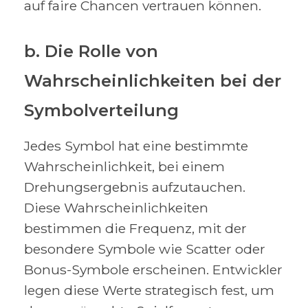
auf faire Chancen vertrauen können.
b. Die Rolle von
Wahrscheinlichkeiten bei der
Symbolverteilung
Jedes Symbol hat eine bestimmte
Wahrscheinlichkeit, bei einem
Drehungsergebnis aufzutauchen.
Diese Wahrscheinlichkeiten
bestimmen die Frequenz, mit der
besondere Symbole wie Scatter oder
Bonus-Symbole erscheinen. Entwickler
legen diese Werte strategisch fest, um