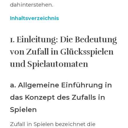
dahinterstehen.
Inhaltsverzeichnis
1. Einleitung: Die Bedeutung
von Zufall in Glücksspielen
und Spielautomaten
a. Allgemeine Einführung in
das Konzept des Zufalls in
Spielen
Zufall in Spielen bezeichnet die