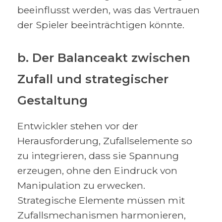
beeinflusst werden, was das Vertrauen
der Spieler beeinträchtigen könnte.
b. Der Balanceakt zwischen
Zufall und strategischer
Gestaltung
Entwickler stehen vor der
Herausforderung, Zufallselemente so
zu integrieren, dass sie Spannung
erzeugen, ohne den Eindruck von
Manipulation zu erwecken.
Strategische Elemente müssen mit
Zufallsmechanismen harmonieren,