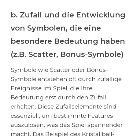
b. Zufall und die Entwicklung
von Symbolen, die eine
besondere Bedeutung haben
(z.B. Scatter, Bonus-Symbole)
Symbole wie Scatter oder Bonus-
Symbole entstehen oft durch zufällige
Ereignisse im Spiel, die ihre
Bedeutung erst durch den Zufall
erhalten. Diese Zufallselemente sind
essenziell, um bestimmte Features
auszulösen, was das Spiel spannender
macht. Das Beispiel des Kristallball-