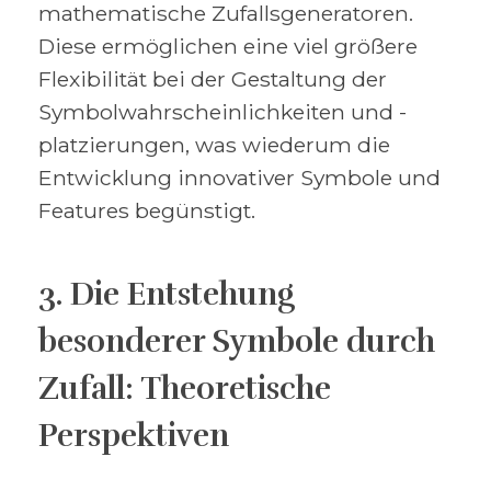
mathematische Zufallsgeneratoren.
Diese ermöglichen eine viel größere
Flexibilität bei der Gestaltung der
Symbolwahrscheinlichkeiten und -
platzierungen, was wiederum die
Entwicklung innovativer Symbole und
Features begünstigt.
3. Die Entstehung
besonderer Symbole durch
Zufall: Theoretische
Perspektiven