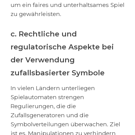
um ein faires und unterhaltsames Spiel
zu gewährleisten.
c. Rechtliche und
regulatorische Aspekte bei
der Verwendung
zufallsbasierter Symbole
In vielen Ländern unterliegen
Spielautomaten strengen
Regulierungen, die die
Zufallsgeneratoren und die
Symbolverteilungen überwachen. Ziel
ist es, Manipulationen zu verhindern