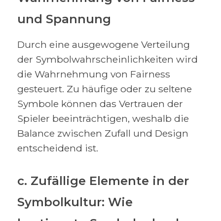
und Spannung
Durch eine ausgewogene Verteilung
der Symbolwahrscheinlichkeiten wird
die Wahrnehmung von Fairness
gesteuert. Zu häufige oder zu seltene
Symbole können das Vertrauen der
Spieler beeinträchtigen, weshalb die
Balance zwischen Zufall und Design
entscheidend ist.
c. Zufällige Elemente in der
Symbolkultur: Wie